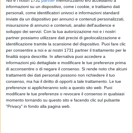
Noi e i nostri 1731
partner
memorizziamo e/o accediamo a
informazioni su un dispositivo, come i cookie, e trattiamo dati
personali, come identificatori univoci e informazioni standard
inviate da un dispositivo per annunci e contenuti personalizzati,
misurazione di annunci e contenuti, analisi dell'audience e
sviluppo dei servizi.
Con la tua autorizzazione noi e i nostri
partner possiamo utilizzare dati precisi di geolocalizzazione e
identificazione tramite la scansione del dispositivo. Puoi fare clic
per consentire a noi e ai nostri 1731 partner il trattamento per le
La nostra istituzione scolastica, Scuola Polo per la
finalità sopra descritte. In alternativa puoi accedere a
informazioni più dettagliate e modificare le tue preferenze prima
formazione per l'Ambito BAT 3, in collaborazione con l'Uffi
di acconsentire o di negare il consenso.
Si rende noto che alcuni
cio del Garante per i diritti del Minore della Regione Puglia, a
trattamenti dei dati personali possono non richiedere il tuo
conclusione della terza fase del Tavolo tecnico regionale
consenso, ma hai il diritto di opporti a tale trattamento. Le tue
"Segnali e segnalazioni del disagio minorile nella scuola
preferenze si applicheranno solo a questo sito web. Puoi
inclusiva" organizza un incontro informativo e di
modificare le tue preferenze o revocare il consenso in qualsiasi
condivisione, per affrontare il tema delle segnalazioni dovute
momento tornando su questo sito e facendo clic sul pulsante
a nuove forme di disagio dei minori.
"Privacy" in fondo alla pagina web.
Il percorso che ha portato alla pubblicazione del vademecum
"Segnali e segnalazioni nella scuola inclusiva" e della