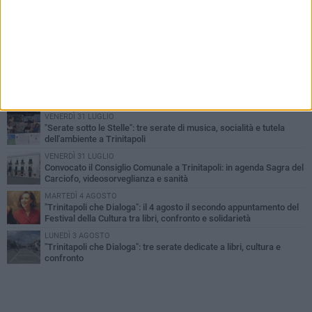
PIÙ LETTI QUESTA SETTIMANA
LUNEDÌ 3 AGOSTO
Trinitapoli-Sagra del Carciofo, i fondatori: «Così si cancella la
storia di sedici anni. Senza il Comitato niente
istituzionalizzazione»
MARTEDÌ 4 AGOSTO
Al via la Colonia Marina del Comune di Trinitapoli: dieci giorni di
mare, inclusione e socialità per i più piccoli
VENERDÌ 31 LUGLIO
"Serate sotto le Stelle": tre serate di musica, socialità e tutela
dell'ambiente a Trinitapoli
VENERDÌ 31 LUGLIO
Convocato il Consiglio Comunale a Trinitapoli: in agenda Sagra del
Carciofo, videosorveglianza e sanità
MARTEDÌ 4 AGOSTO
"Trinitapoli che Dialoga": il 4 agosto il secondo appuntamento del
Festival della Cultura tra libri, confronto e solidarietà
LUNEDÌ 3 AGOSTO
"Trinitapoli che Dialoga": tre serate dedicate a libri, cultura e
confronto