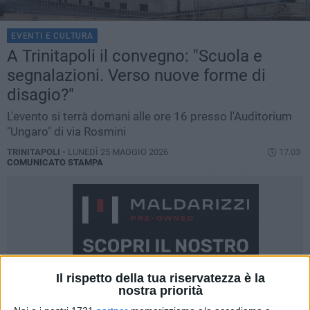
EVENTI E CULTURA
A Trinitapoli il convegno: "Scuola e
segnalazioni. Verso nuove forme di
disagio?"
L'evento si terrà domani alle ore 16 presso l'Auditorium
"Ungaro" di via Rosmini
TRINITAPOLI -
LUNEDÌ 25 MAGGIO 2026
17.03
COMUNICATO STAMPA
Il rispetto della tua riservatezza è la
nostra priorità