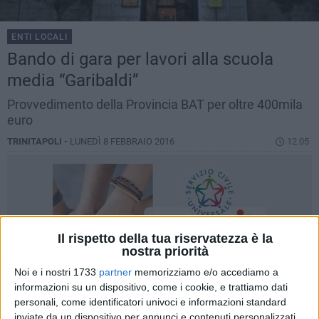
ENTI LOCALI
​Bando di gara per lavori alla scuola
media “Garibaldi”
Provvedimento della Provincia BAT per oltre 400mila
euro
TRINITAPOLI -
LUNEDÌ 8 FEBBRAIO 2016
12.05
Il rispetto della tua riservatezza è la
nostra priorità
Noi e i nostri 1733
partner
memorizziamo e/o accediamo a
informazioni su un dispositivo, come i cookie, e trattiamo dati
personali, come identificatori univoci e informazioni standard
inviate da un dispositivo per annunci e contenuti personalizzati,