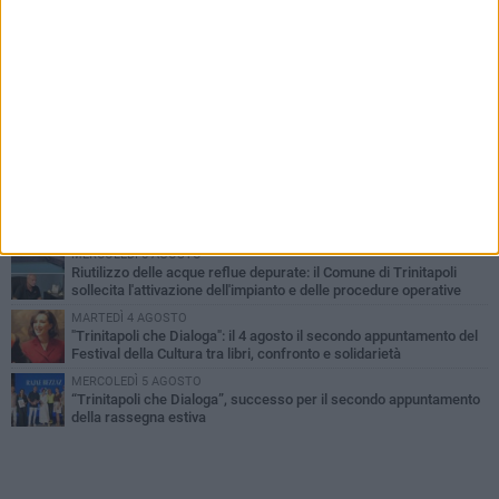
PIÙ LETTI QUESTA SETTIMANA
GIOVEDÌ 6 AGOSTO
Confiscati beni a pregiudicato condannato per traffico di droga a
Trinitapoli: sequestrati tre immobili
LUNEDÌ 3 AGOSTO
Trinitapoli-Sagra del Carciofo, i fondatori: «Così si cancella la
storia di sedici anni. Senza il Comitato niente
istituzionalizzazione»
MARTEDÌ 4 AGOSTO
Al via la Colonia Marina del Comune di Trinitapoli: dieci giorni di
mare, inclusione e socialità per i più piccoli
MERCOLEDÌ 5 AGOSTO
Riutilizzo delle acque reflue depurate: il Comune di Trinitapoli
sollecita l'attivazione dell'impianto e delle procedure operative
MARTEDÌ 4 AGOSTO
"Trinitapoli che Dialoga": il 4 agosto il secondo appuntamento del
Festival della Cultura tra libri, confronto e solidarietà
MERCOLEDÌ 5 AGOSTO
“Trinitapoli che Dialoga”, successo per il secondo appuntamento
della rassegna estiva