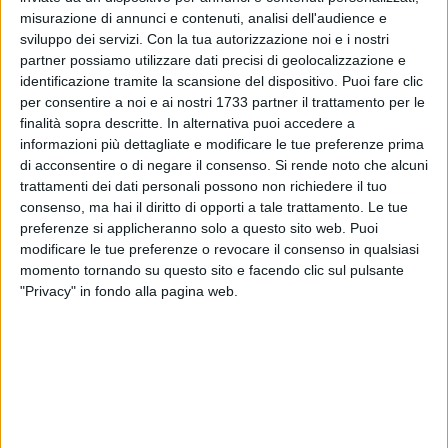
misurazione di annunci e contenuti, analisi dell'audience e
sviluppo dei servizi.
Con la tua autorizzazione noi e i nostri
partner possiamo utilizzare dati precisi di geolocalizzazione e
21
identificazione tramite la scansione del dispositivo. Puoi fare clic
per consentire a noi e ai nostri 1733 partner il trattamento per le
finalità sopra descritte. In alternativa puoi accedere a
informazioni più dettagliate e modificare le tue preferenze prima
La Provincia di Barletta - Andria - Trani, in qualità di Stazione
di acconsentire o di negare il consenso.
Si rende noto che alcuni
Unica Appaltante operante per il Comune di Trinitapoli, ha
trattamenti dei dati personali possono non richiedere il tuo
indetto il bando di gara mediante procedura aperta gestita
consenso, ma hai il diritto di opporti a tale trattamento. Le tue
tramite piattaforma telematica per lavori di completamento
preferenze si applicheranno solo a questo sito web. Puoi
e manutenzione alla scuola media "G. Garibaldi" di Via
modificare le tue preferenze o revocare il consenso in qualsiasi
momento tornando su questo sito e facendo clic sul pulsante
Pirandello di Trinitapoli. L'intervento riguarda il
"Privacy" in fondo alla pagina web.
completamento dell'aula teatro dell'istituto, la realizzazione
di lavori di straordinaria manutenzione relativi
all'eliminazione di infiltrazioni di acqua piovana dai lastrici
solari ed il risanamento degli ambienti sotto il profilo
igienico ed ambientale. L'ammontare complessivo dei lavori
è di 419.320,11 euro.