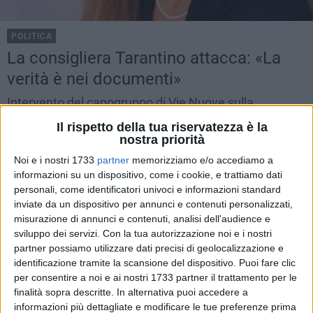
POLITICA
La consigliera Tarantino attacca: «La
verità è nei documenti»
Intervento del capogruppo di Vie Nuove sulla
questione dell'aumento della pubblica illuminazione
Il rispetto della tua riservatezza è la
nostra priorità
TRINITAPOLI -
MARTEDÌ 21 OTTOBRE 2014
11.23
Noi e i nostri 1733
partner
memorizziamo e/o accediamo a
informazioni su un dispositivo, come i cookie, e trattiamo dati
personali, come identificatori univoci e informazioni standard
inviate da un dispositivo per annunci e contenuti personalizzati,
misurazione di annunci e contenuti, analisi dell'audience e
sviluppo dei servizi.
Con la tua autorizzazione noi e i nostri
partner possiamo utilizzare dati precisi di geolocalizzazione e
identificazione tramite la scansione del dispositivo. Puoi fare clic
per consentire a noi e ai nostri 1733 partner il trattamento per le
finalità sopra descritte. In alternativa puoi accedere a
informazioni più dettagliate e modificare le tue preferenze prima