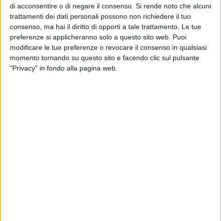
di acconsentire o di negare il consenso.
Si rende noto che alcuni
trattamenti dei dati personali possono non richiedere il tuo
consenso, ma hai il diritto di opporti a tale trattamento. Le tue
preferenze si applicheranno solo a questo sito web. Puoi
modificare le tue preferenze o revocare il consenso in qualsiasi
momento tornando su questo sito e facendo clic sul pulsante
"Privacy" in fondo alla pagina web.
"Assessore Tedesco la verità è nei documenti contabili del
Comune che Lei ha approvato in consiglio comunale
qualche giorno fa senza battere ciglio". Così la consigliera di
Vie Nuove, Anna Maria Tarantino, replica all'assessore ai
lavori pubblici Giustino Tedesco. "Perchè non ha fatto
modificare il Bilancio di previsione se i dati in suo possesso
sono altri? Risponda a questa domanda, altrimenti le
chiacchiere nei comunicati stanno a zero. La spesa per il
capitolo sull'Illuminazione pubblica viene confermata in
aumento anche nei futuri anni nel 2012 era di €.370.000, nel
2013 era di €.375.000, nel 2014 è DI €.505.000, nel 2015 è
prevista di €.495.000, nel 2016 di €.495.000. Possibile che in
meno di una settimana abbia già dimenticato le somme