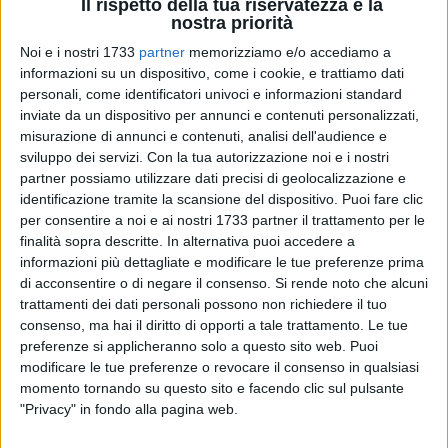
Il rispetto della tua riservatezza è la
nostra priorità
Noi e i nostri 1733
partner
memorizziamo e/o accediamo a
1
informazioni su un dispositivo, come i cookie, e trattiamo dati
personali, come identificatori univoci e informazioni standard
inviate da un dispositivo per annunci e contenuti personalizzati,
misurazione di annunci e contenuti, analisi dell'audience e
Come già annunciato, oggi, venerdì 28 luglio 2017, alle ore
sviluppo dei servizi.
Con la tua autorizzazione noi e i nostri
16.00, nella Cattedrale di Trani, avranno luogo i funerali di
partner possiamo utilizzare dati precisi di geolocalizzazione e
S.E. Mons. Giovan Battista Pichierri, Arcivescovo di Trani-
identificazione tramite la scansione del dispositivo. Puoi fare clic
Barletta-Bisceglie, deceduto improvvisamente a causa di un
per consentire a noi e ai nostri 1733 partner il trattamento per le
malore mercoledì 26 luglio.
finalità sopra descritte. In alternativa puoi accedere a
informazioni più dettagliate e modificare le tue preferenze prima
di acconsentire o di negare il consenso.
Si rende noto che alcuni
La solenne concelebrazione sarà presieduta dal Cardinale
trattamenti dei dati personali possono non richiedere il tuo
Salvatore De Giorgi, di cui, quando il Cardinale era Vescovo
consenso, ma hai il diritto di opporti a tale trattamento. Le tue
di Oria, fu segretario dal 1971 al 1980.
preferenze si applicheranno solo a questo sito web. Puoi
Al termine della S. Messa, ai fedeli sarà distribuita la lettera
modificare le tue preferenze o revocare il consenso in qualsiasi
pastorale che Mons. Pichierri aveva già scritto e fatto
momento tornando su questo sito e facendo clic sul pulsante
stampare per il suo 50° anniversario di ordinazione
"Privacy" in fondo alla pagina web.
sacerdotale, avvenuta il 30 agosto 1967 nella Cattedrale di