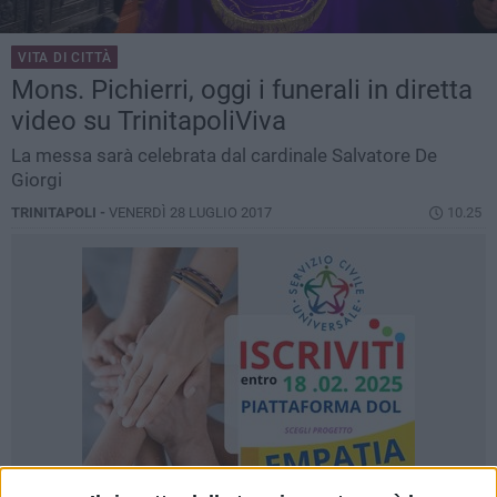
VITA DI CITTÀ
Mons. Pichierri, oggi i funerali in diretta
video su TrinitapoliViva
La messa sarà celebrata dal cardinale Salvatore De
Giorgi
TRINITAPOLI -
VENERDÌ 28 LUGLIO 2017
10.25