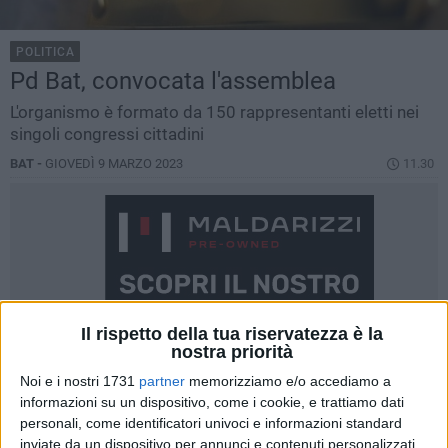
POLITICA
Pd Bat, convocata l'assemblea
L'organismo è formato da 150 rappresentanti eletti nei
singoli congressi cittadini
BAT -
GIOVEDÌ 9 MARZO 2023
11.30
Il rispetto della tua riservatezza è la
nostra priorità
Noi e i nostri 1731
partner
memorizziamo e/o accediamo a
informazioni su un dispositivo, come i cookie, e trattiamo dati
personali, come identificatori univoci e informazioni standard
inviate da un dispositivo per annunci e contenuti personalizzati,