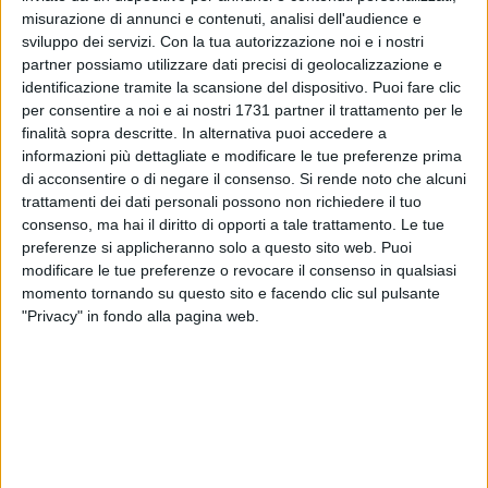
misurazione di annunci e contenuti, analisi dell'audience e
sviluppo dei servizi.
Con la tua autorizzazione noi e i nostri
20
partner possiamo utilizzare dati precisi di geolocalizzazione e
identificazione tramite la scansione del dispositivo. Puoi fare clic
per consentire a noi e ai nostri 1731 partner il trattamento per le
Giovedì 9 marzo, alle ore 18, si terrà a Trani, nell'auditorium
finalità sopra descritte. In alternativa puoi accedere a
di San Luigi, l'assemblea provinciale del Partito Democratico
informazioni più dettagliate e modificare le tue preferenze prima
di acconsentire o di negare il consenso.
Si rende noto che alcuni
Bat.
trattamenti dei dati personali possono non richiedere il tuo
consenso, ma hai il diritto di opporti a tale trattamento. Le tue
L'organismo, formato da 150 rappresentanti eletti nei
preferenze si applicheranno solo a questo sito web. Puoi
congressi cittadini è stato convocato dal presidente della
modificare le tue preferenze o revocare il consenso in qualsiasi
Commissione provinciale per il congresso, Pasquale Di
momento tornando su questo sito e facendo clic sul pulsante
Fazio, che proclamerà ufficialmente l'elezione di
Lorenzo
"Privacy" in fondo alla pagina web.
Marchio Rossi
a segretario provinciale dem all'esito dei
congressi cittadini dello scorso 12 febbraio.
Durante i lavori dell'assemblea saranno eletti i nuovi
organismi dirigenziali provinciali.