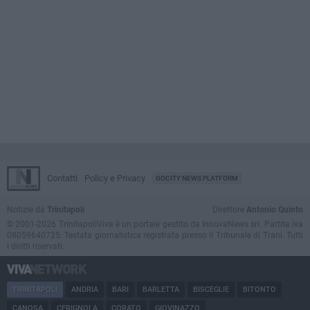
Contatti
Policy e Privacy
GOCITY NEWS PLATFORM
Notizie da
Trinitapoli
Direttore
Antonio Quinto
© 2001-2026 TrinitapoliViva è un portale gestito da InnovaNews srl. Partita iva
08059640725. Testata giornalistica registrata presso il Tribunale di Trani. Tutti
i diritti riservati.
TRINITAPOLI
ANDRIA
BARI
BARLETTA
BISCEGLIE
BITONTO
CANOSA
CERIGNOLA
CORATO
GIOVINAZZO