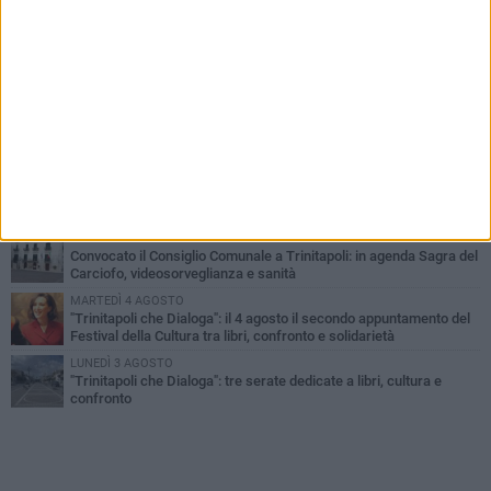
PIÙ LETTI QUESTA SETTIMANA
LUNEDÌ 3 AGOSTO
Trinitapoli-Sagra del Carciofo, i fondatori: «Così si cancella la
storia di sedici anni. Senza il Comitato niente
istituzionalizzazione»
MARTEDÌ 4 AGOSTO
Al via la Colonia Marina del Comune di Trinitapoli: dieci giorni di
mare, inclusione e socialità per i più piccoli
VENERDÌ 31 LUGLIO
"Serate sotto le Stelle": tre serate di musica, socialità e tutela
dell'ambiente a Trinitapoli
VENERDÌ 31 LUGLIO
Convocato il Consiglio Comunale a Trinitapoli: in agenda Sagra del
Carciofo, videosorveglianza e sanità
MARTEDÌ 4 AGOSTO
"Trinitapoli che Dialoga": il 4 agosto il secondo appuntamento del
Festival della Cultura tra libri, confronto e solidarietà
LUNEDÌ 3 AGOSTO
"Trinitapoli che Dialoga": tre serate dedicate a libri, cultura e
confronto