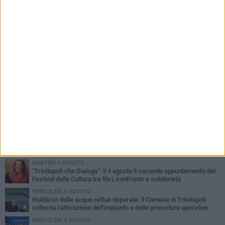
PIÙ LETTI QUESTA SETTIMANA
GIOVEDÌ 6 AGOSTO
Confiscati beni a pregiudicato condannato per traffico di droga a
Trinitapoli: sequestrati tre immobili
LUNEDÌ 3 AGOSTO
Trinitapoli-Sagra del Carciofo, i fondatori: «Così si cancella la
storia di sedici anni. Senza il Comitato niente
istituzionalizzazione»
MARTEDÌ 4 AGOSTO
Al via la Colonia Marina del Comune di Trinitapoli: dieci giorni di
mare, inclusione e socialità per i più piccoli
MARTEDÌ 4 AGOSTO
"Trinitapoli che Dialoga": il 4 agosto il secondo appuntamento del
Festival della Cultura tra libri, confronto e solidarietà
MERCOLEDÌ 5 AGOSTO
Riutilizzo delle acque reflue depurate: il Comune di Trinitapoli
sollecita l'attivazione dell'impianto e delle procedure operative
MERCOLEDÌ 5 AGOSTO