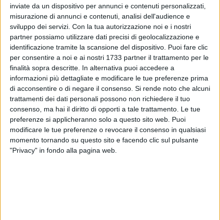
inviate da un dispositivo per annunci e contenuti personalizzati,
misurazione di annunci e contenuti, analisi dell'audience e
sviluppo dei servizi.
Con la tua autorizzazione noi e i nostri
partner possiamo utilizzare dati precisi di geolocalizzazione e
1
identificazione tramite la scansione del dispositivo. Puoi fare clic
per consentire a noi e ai nostri 1733 partner il trattamento per le
finalità sopra descritte. In alternativa puoi accedere a
E' una nota ufficiale della Provincia di Barletta Andria Trani a
informazioni più dettagliate e modificare le tue preferenze prima
precisare un passaggio già contenuto nell'articolo di ieri sul
di acconsentire o di negare il consenso.
Si rende noto che alcuni
progetto "EcoCampus". Con riferimento proprio a
trattamenti dei dati personali possono non richiedere il tuo
consenso, ma hai il diritto di opporti a tale trattamento. Le tue
quell'articolo, infatti, apparso nelle scorse ore sulla testata
preferenze si applicheranno solo a questo sito web. Puoi
giornalistica www.trinitapoliviva.it, il Dirigente del Settore
modificare le tue preferenze o revocare il consenso in qualsiasi
"Politiche Comunitarie - Area Vasta", Francesco Sciannamea,
momento tornando su questo sito e facendo clic sul pulsante
precisa quanto segue.
"Privacy" in fondo alla pagina web.
«La realizzazione del progetto "EcoCampus Integra", per il
quale la Provincia aveva ottenuto un finanziamento
regionale nell'ambito della misura 227 del PSR 2007-2013,
non è stata possibile in quanto le recenti disposizioni
normative, intervenute in seguito al riordino delle Province