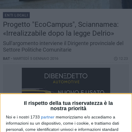
ENTI LOCALI
Progetto "EcoCampus", Sciannamea:
«Irrealizzabile dopo la legge Delrio»
Sull'argomento interviene il Dirigente provinciale del
Settore Politiche Comunitarie
BAT -
MARTEDÌ 5 GENNAIO 2016
12.23
Il rispetto della tua riservatezza è la
nostra priorità
Noi e i nostri 1733
partner
memorizziamo e/o accediamo a
informazioni su un dispositivo, come i cookie, e trattiamo dati
personali, come identificatori univoci e informazioni standard