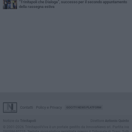
“Trinitapoli che Dialoga”, successo per il secondo appuntamento
della rassegna estiva
Contatti
Policy e Privacy
GOCITY NEWS PLATFORM
Notizie da
Trinitapoli
Direttore
Antonio Quinto
© 2001-2026 TrinitapoliViva è un portale gestito da InnovaNews srl. Partita iva
08059640725. Testata giornalistica registrata presso il Tribunale di Trani. Tutti