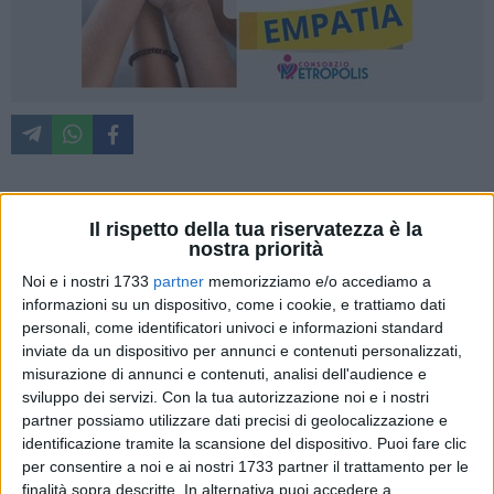
Con il patrocinio del Comune di Trinitapoli, la città ha
Il rispetto della tua riservatezza è la
nostra priorità
celebrato il talento dei giovani con il musical-opera pop "Il
Respiro della Pace – L'eco di due anime in cammino". Una
Noi e i nostri 1733
partner
memorizziamo e/o accediamo a
serata intensa di emozioni, arte, fede e riconoscimenti quella
informazioni su un dispositivo, come i cookie, e trattiamo dati
vissuta venerdì 29 maggio 2026 con la rappresentazione del
personali, come identificatori univoci e informazioni standard
inviate da un dispositivo per annunci e contenuti personalizzati,
musical-opera pop "Il Respiro della Pace – L'eco di due
misurazione di annunci e contenuti, analisi dell'audience e
anime in cammino", evento che ha saputo unire musica,
sviluppo dei servizi.
Con la tua autorizzazione noi e i nostri
teatro, spiritualità e valorizzazione delle eccellenze
partner possiamo utilizzare dati precisi di geolocalizzazione e
scolastiche del territorio.
identificazione tramite la scansione del dispositivo. Puoi fare clic
per consentire a noi e ai nostri 1733 partner il trattamento per le
Non il consueto concerto di fine anno, ma un vero e proprio
finalità sopra descritte. In alternativa puoi accedere a