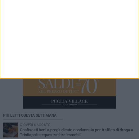
4 AGOSTO 2026
Viale Vittorio Veneto tra cultura, solidarietà e
grandi ospiti con "Trinitapoli che Dialoga"
PIÙ LETTI QUESTA SETTIMANA
GIOVEDÌ 6 AGOSTO
Confiscati beni a pregiudicato condannato per traffico di droga a
Trinitapoli: sequestrati tre immobili