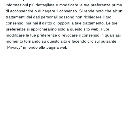
spettacolo che ha visto protagonisti l'Orchestra del Percorso
informazioni più dettagliate e modificare le tue preferenze prima
di acconsentire o di negare il consenso.
Si rende noto che alcuni
ad Indirizzo Musicale e il Coro dell'Istituto Comprensivo Don
trattamenti dei dati personali possono non richiedere il tuo
Milani-Garibaldi- Leone, capaci di emozionare il pubblico in
consenso, ma hai il diritto di opporti a tale trattamento. Le tue
una perfetta armonia di voci, musica e interpretazione.
preferenze si applicheranno solo a questo sito web. Puoi
modificare le tue preferenze o revocare il consenso in qualsiasi
L'opera, scritta da Gerardo Russo, è stata curata per la parte
momento tornando su questo sito e facendo clic sul pulsante
musicale dai professori Nicoletta Uva, Maria Giuseppina
"Privacy" in fondo alla pagina web.
Vitobello, Domenico Virgilio e Cristina Di Lecce, mentre la
preparazione del coro è stata affidata alle professoresse
Anna Leone e Fabiola Modugno.
La serata è stata caratterizzata da un clima di festa e
soddisfazione per gli importanti riconoscimenti ottenuti
dagli alunni della Scuola Secondaria di Primo Grado e della
Scuola Primaria dell'Istituto Comprensivo Don Milani-
Garibaldi-Leone di Trinitapoli, protagonisti assoluti al
Concorso Nazionale di Teatro, Narrativa e Poesia di Castel di
Sangro, dove hanno conquistato prestigiosi premi in tutte le