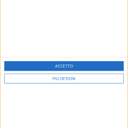
di come la cultura, l'arte e la formazione possano diventare
strumenti di crescita, inclusione e speranza per le nuove
generazioni.
ACCETTO
PIÙ OPZIONI
Altri contenuti a tema