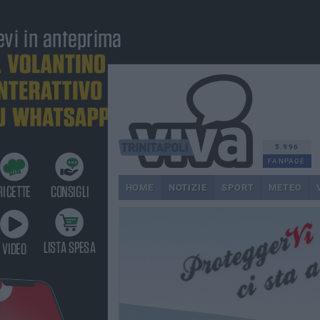
5.996
FANPAGE
HOME
NOTIZIE
SPORT
METEO