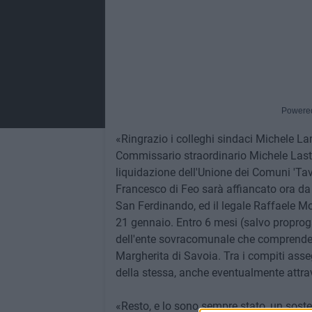
Powere
«Ringrazio i colleghi sindaci Michele L
Commissario straordinario Michele Last
liquidazione dell'Unione dei Comuni 'Tavol
Francesco di Feo sarà affiancato ora da
San Ferdinando, ed il legale Raffaele Mo
21 gennaio. Entro 6 mesi (salvo proproga
dell'ente sovracomunale che comprende p
Margherita di Savoia. Tra i compiti asse
della stessa, anche eventualmente attrav
«Resto, e lo sono sempre stato, un soste