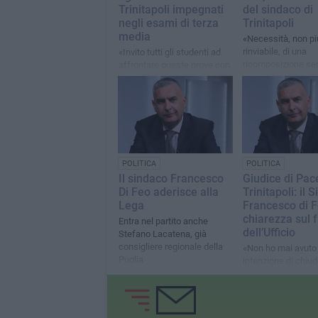
Trinitapoli impegnati
del sindaco di
negli esami di terza
Trinitapoli
media
«Necessità, non pi
rinviabile, di una
«Invito tutti gli studenti ad
ricomposizione ser
affrontare queste prove con
responsabile del
serenità, impegno e fiducia»
centrodestra local
POLITICA
POLITICA
Il sindaco Francesco
Giudice di Pac
Di Feo aderisce alla
Trinitapoli: il 
Lega
Francesco di F
chiarezza sul 
Entra nel partito anche
dell’Ufficio
Stefano Lacatena, già
consigliere regionale della
«Non ho mai avuto
Puglia
intenzione di chiud
Incontrerò nuovam
Sindaci di Margheri
San Ferdinando»