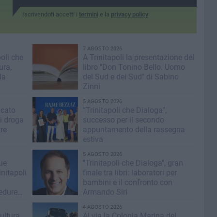
Iscrivendoti accetti i
termini
e la
privacy policy
7 AGOSTO 2026
poli che
A Trinitapoli la presentazione del
ura,
libro "Don Tonino Bello. Uomo
la
del Sud e dei Sud" di Sabino
Zinni
5 AGOSTO 2026
icato
“Trinitapoli che Dialoga”,
i droga
successo per il secondo
tre
appuntamento della rassegna
estiva
5 AGOSTO 2026
lue
"Trinitapoli che Dialoga", gran
nitapoli
finale tra libri: laboratori per
bambini e il confronto con
cedure
Armando Siri
4 AGOSTO 2026
ultura,
Al via la Colonia Marina del