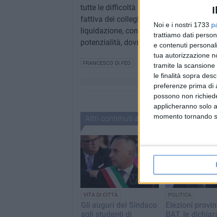
tutte le difficoltà che l'esperienza ci ha
I
fattiva dei colleghi sindaci Lamacchia 
Noi e i nostri 1733
p
liquidazione, con la certezza che la coop
trattiamo dati person
potenzialità, dovrà sopravvivere all'ist
e contenuti personali
tua autorizzazione no
FRANCESCO DI FEO
tramite la scansione 
le finalità sopra des
preferenze prima di 
possono non richieder
applicheranno solo a
momento tornando su 
Altri contenuti a tema
VITA DI CITTÀ
POLITICA
Gli auguri del Sindaco
Elezioni provin
agli studenti di
BAT, le dichiar