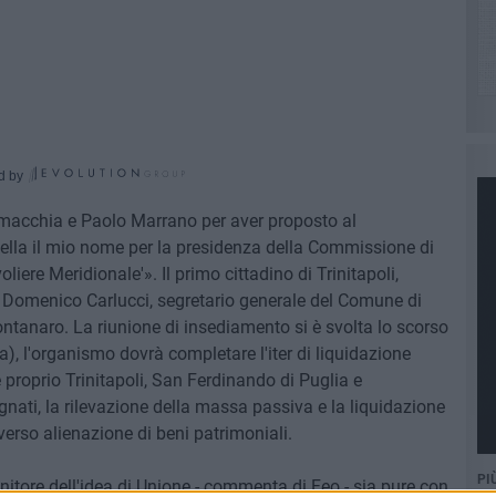
d by
amacchia e Paolo Marrano per aver proposto al
ella il mio nome per la presidenza della Commissione di
iere Meridionale'». Il primo cittadino di Trinitapoli,
 Domenico Carlucci, segretario generale del Comune di
ntanaro. La riunione di insediamento si è svolta lo scorso
), l'organismo dovrà completare l'iter di liquidazione
roprio Trinitapoli, San Ferdinando di Puglia e
gnati, la rilevazione della massa passiva e la liquidazione
erso alienazione di beni patrimoniali.
PI
nitore dell'idea di Unione - commenta di Feo - sia pure con