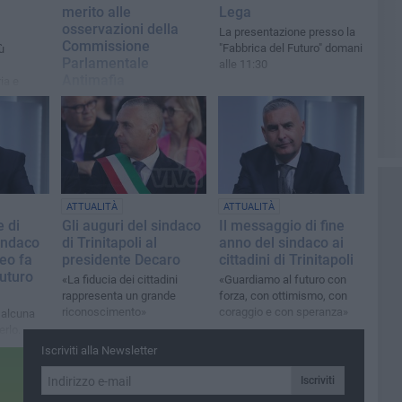
merito alle
Lega
osservazioni della
La presentazione presso la
Commissione
"Fabbrica del Futuro" domani
ù
Parlamentale
alle 11:30
Antimafia
ia e
«A Trinitapoli lo Stato è
e»
presente e i reati in calo ne
sono la dimostrazione»
ATTUALITÀ
ATTUALITÀ
e di
Gli auguri del sindaco
Il messaggio di fine
Sindaco
di Trinitapoli al
anno del sindaco ai
eo fa
presidente Decaro
cittadini di Trinitapoli
futuro
«La fiducia dei cittadini
«Guardiamo al futuro con
rappresenta un grande
forza, con ottimismo, con
riconoscimento»
coraggio e con speranza»
 alcuna
erlo.
ente i
Iscriviti alla Newsletter
ta e di
Iscriviti