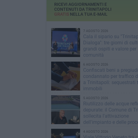
RICEVI AGGIORNAMENTI E
CONTENUTI DA TRINITAPOLI
GRATIS
NELLA TUA E-MAIL
7 AGOSTO 2026
Cala il sipario su "Trinita
Dialoga": tre giorni di cult
grandi ospiti e valore per 
comunità
6 AGOSTO 2026
Confiscati beni a pregiud
condannato per traffico d
a Trinitapoli: sequestrati 
immobili
5 AGOSTO 2026
Riutilizzo delle acque ref
depurate: il Comune di Tri
sollecita l'attivazione
dell'impianto e delle pro
operative
4 AGOSTO 2026
Viale Vittorio Veneto tra c