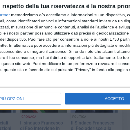
 lasciato agli annali. Ora, con la collaborazione concreta e
l rispetto della tua riservatezza è la nostra prior
e Marrano porteremo a termine questo lavoro di
artner
memorizziamo e/o accediamo a informazioni su un dispositivo, c
erazione tra i nostri 3 Comuni, di simile destino e
seq
ali, come identificatori univoci e informazioni standard inviate da un di
ituzione sovracomunale che stiamo liquidando».
zzati, misurazione di annunci e contenuti, analisi dell'audience e svilupp
i e i nostri partner possiamo utilizzare dati precisi di geolocalizzazione 
Sen
del dispositivo. Puoi fare clic per consentire a noi e ai nostri 1733 partn
critte. In alternativa puoi accedere a informazioni più dettagliate e modif
acconsentire o di negare il consenso.
Si rende noto che alcuni trattamen
soc
e il tuo consenso, ma hai il diritto di opporti a tale trattamento. Le tue
 questo sito web. Puoi modificare le tue preferenze o revocare il conse
Cul
questo sito e facendo clic sul pulsante "Privacy" in fondo alla pagina
del
PIÙ OPZIONI
ACCETTO
est
CRONACA
POLITICA
ciali
Il sindaco Francesco
Il Sindaco Francesco
azioni
di Feo interviene in
di Feo aderisce alla