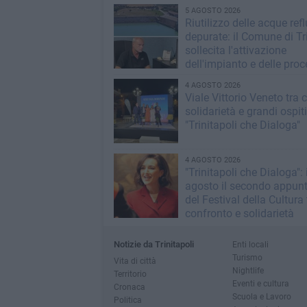
5 AGOSTO 2026
Riutilizzo delle acque ref
depurate: il Comune di Tri
sollecita l'attivazione
dell'impianto e delle pro
operative
4 AGOSTO 2026
Viale Vittorio Veneto tra c
solidarietà e grandi ospit
"Trinitapoli che Dialoga"
4 AGOSTO 2026
"Trinitapoli che Dialoga": i
agosto il secondo appu
del Festival della Cultura t
confronto e solidarietà
Notizie da Trinitapoli
Enti locali
Turismo
Vita di città
Nightlife
Territorio
Eventi e cultura
Cronaca
Scuola e Lavoro
Politica