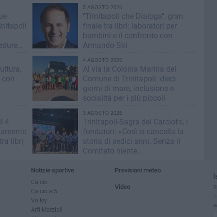
5 AGOSTO 2026
lue
"Trinitapoli che Dialoga", gran
nitapoli
finale tra libri: laboratori per
bambini e il confronto con
cedure
Armando Siri
4 AGOSTO 2026
ultura,
Al via la Colonia Marina del
i con
Comune di Trinitapoli: dieci
giorni di mare, inclusione e
socialità per i più piccoli
3 AGOSTO 2026
l 4
Trinitapoli-Sagra del Carciofo, i
ntamento
fondatori: «Così si cancella la
ra libri,
storia di sedici anni. Senza il
Comitato niente
istituzionalizzazione»
Notizie sportive
Previsioni meteo
I
Calcio
Video
R
Calcio a 5
T
Volley
a
Arti Marziali