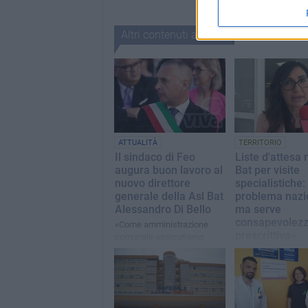
Altri contenuti a tema
ATTUALITÀ
TERRITORIO
Il sindaco di Feo
Liste d'attesa 
augura buon lavoro al
Bat per visite
nuovo direttore
specialistiche:
generale della Asl Bat
problema nazi
Alessandro Di Bello
ma serve
consapevolez
«Come amministrazione
prescrittiva»
comunale assicuriamo
piena collaborazione
Il Commissario Str
istituzionale nell’interesse
Tiziana Dimatteo e
della comunità»
la necessità di un
più critico alla pre
medica