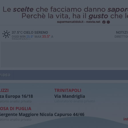
37.5
°C
CIELO SERENO
NOTIZ
35.5°
OGGI MIN
25.5°
MAX
A
DIRETTO
TRINITAPOLI
VIDEO