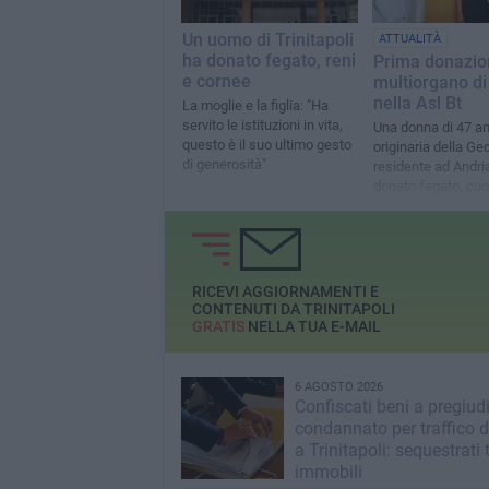
Un uomo di Trinitapoli
ATTUALITÀ
ha donato fegato, reni
Prima donazio
e cornee
multiorgano di
nella Asl Bt
La moglie e la figlia: "Ha
servito le istituzioni in vita,
Una donna di 47 an
questo è il suo ultimo gesto
originaria della Ge
di generosità"
residente ad Andri
donato fegato, cuo
RICEVI AGGIORNAMENTI E
CONTENUTI DA TRINITAPOLI
GRATIS
NELLA TUA E-MAIL
6 AGOSTO 2026
Confiscati beni a pregiud
condannato per traffico d
a Trinitapoli: sequestrati 
immobili