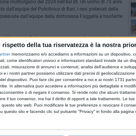
ione multiorgano del 2024 nell'Asl Bt. Un uomo di 73 anni
o dall'equipe del Policlinico di Bari, i reni prelevati della
prelevate dall'equipe della dottoressa Faggella e trasferite
Sen
soc
o ed il nostro infinito grazie vanno immediatamente alla
l rispetto della tua riservatezza è la nostra prior
Giuseppe Vitobello, coordinatore donazioni della Asl Bt. Un
ri sanitari del Dimiccoli che a vario titolo sono intervenuti
artner
memorizziamo e/o accediamo a informazioni su un dispositivo, c
Tri
, è stato necessario un notevole impegno".
ali, come identificatori univoci e informazioni standard inviate da un di
zzati, misurazione di annunci e contenuti, analisi dell'audience e svilupp
vid
i e i nostri partner possiamo utilizzare dati precisi di geolocalizzazione 
 DG dell'Asl Bt Tiziana Dimatteo - è sempre di più una
del dispositivo. Puoi fare clic per consentire a noi e ai nostri 1731 partn
amo fieri. Siamo certi che questa ennesima commovente
critte. In alternativa puoi accedere a informazioni più dettagliate e modif
e da stimolo ed esempio. Ringrazio tutte le equipe che
Cul
acconsentire o di negare il consenso.
Si rende noto che alcuni trattamen
zioni migliori perché la donazione possa essere la via
e il tuo consenso, ma hai il diritto di opporti a tale trattamento. Le tue
a vita che continua".
 questo sito web. Puoi modificare le tue preferenze o revocare il conse
questo sito e facendo clic sul pulsante "Privacy" in fondo alla pagina