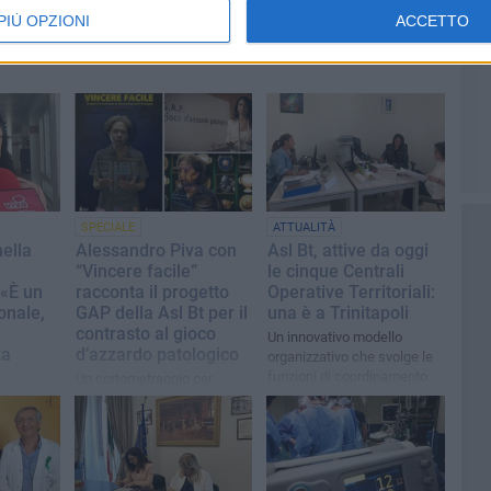
PIÙ OPZIONI
ACCETTO
SPECIALE
ATTUALITÀ
nella
Alessandro Piva con
Asl Bt, attive da oggi
“Vincere facile”
le cinque Centrali
 «È un
racconta il progetto
Operative Territoriali:
onale,
GAP della Asl Bt per il
una è a Trinitapoli
contrasto al gioco
Un innovativo modello
za
d’azzardo patologico
organizzativo che svolge le
funzioni di coordinamento
Un cortometraggio per
tra i servizi ospedalieri e i
conoscere il servizio
aordinario
servizi territoriali
gratuito attivo sul territorio
videnzia
 approccio
scrizione