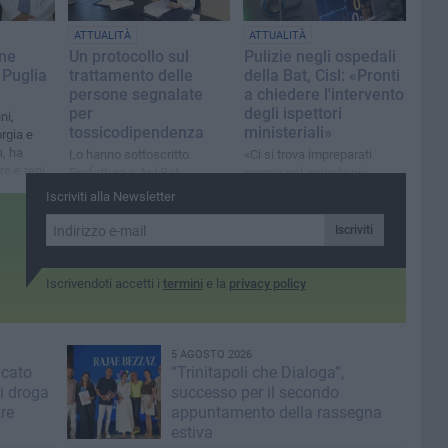
ATTUALITÀ
ATTUALITÀ
ne
Un protocollo sul
Pulizie negli ospedali
 Puglia
trattamento delle
della Bat, Cisl: «Pronti
persone segnalate
a chiedere l'intervento
per
degli ispettori
ni,
tossicodipendenza
ministeriali»
orgia e
a, ha
Lo hanno sottoscritto
«Ci si trova impreparati
re e reni
Prefettura e Asl Bat
proprio nel periodo più
critico dell'anno»
Iscriviti alla Newsletter
Iscriviti
Iscrivendoti accetti i
termini
e la
privacy policy
5 AGOSTO 2026
icato
“Trinitapoli che Dialoga”,
i droga
successo per il secondo
tre
appuntamento della rassegna
estiva