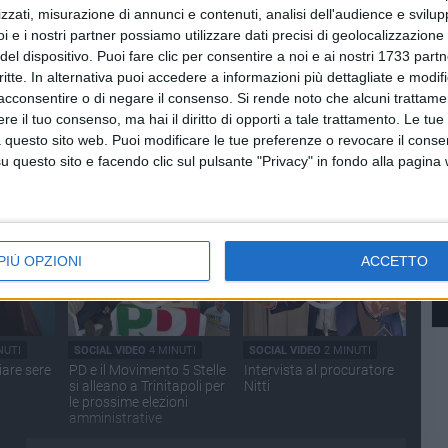
zzati, misurazione di annunci e contenuti, analisi dell'audience e svilupp
i e i nostri partner possiamo utilizzare dati precisi di geolocalizzazione 
del dispositivo. Puoi fare clic per consentire a noi e ai nostri 1733 partn
critte. In alternativa puoi accedere a informazioni più dettagliate e modif
acconsentire o di negare il consenso.
Si rende noto che alcuni trattamen
e il tuo consenso, ma hai il diritto di opporti a tale trattamento. Le tue
NUTI
SOCIAL VIDEO
3 MINUTI
SOCIAL VIDEO
6 MINUTI
 questo sito web. Puoi modificare le tue preferenze o revocare il conse
quarta
Lo spettacolo "Il Medico
Francesco Di Feo
mio
dei pazzi"
aderisce alla Lega
questo sito e facendo clic sul pulsante "Privacy" in fondo alla pagina
ata
PIÙ OPZIONI
ACCETTO
NUTI
SOCIAL VIDEO
4 MINUTI
SOCIAL VIDEO
2 MINUTI
iare sere
PD e il Movimento 5 Stelle
Intervista al procuratore
si alleano a Trinitapoli per
Nitti
le prossime elezioni
amministrative