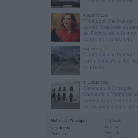
4 AGOSTO 2026
"Trinitapoli che Dialoga": i
agosto il secondo appu
del Festival della Cultura t
confronto e solidarietà
3 AGOSTO 2026
"Trinitapoli che Dialoga": 
serate dedicate a libri, cu
confronto
31 LUGLIO 2026
Convocato il Consiglio
Comunale a Trinitapoli: i
agenda Sagra del Carciof
videosorveglianza e sani
Notizie da Trinitapoli
Enti locali
Turismo
Vita di città
Nightlife
Territorio