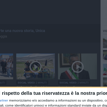
te una nuova storia, Unica
VI
oggia
NUTI
SOCIAL VIDEO
2 MINUTI
SOCIAL VIDEO
2 MINUTI
ocesana
1° Trinity Treffen Moto
Il sindaco Francesco di
Raduno 2026 a Trinitapoli
Feo replica alle
l rispetto della tua riservatezza è la nostra prior
osservazioni della
Commissione Antimafia
artner
memorizziamo e/o accediamo a informazioni su un dispositivo, c
ali, come identificatori univoci e informazioni standard inviate da un di