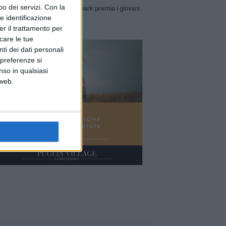
o dei servizi.
Con la
La Fondazione Megamark premia i giovani
talenti
e identificazione
er il trattamento per
icare le tue
ti dei dati personali
 preferenze si
nso in qualsiasi
 web.