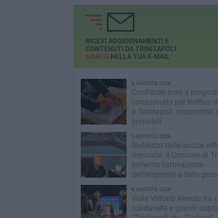
RICEVI AGGIORNAMENTI E
CONTENUTI DA TRINITAPOLI
GRATIS
NELLA TUA E-MAIL
6 AGOSTO 2026
Confiscati beni a pregiud
condannato per traffico d
a Trinitapoli: sequestrati 
immobili
5 AGOSTO 2026
Riutilizzo delle acque ref
depurate: il Comune di Tri
sollecita l'attivazione
dell'impianto e delle pro
operative
4 AGOSTO 2026
Viale Vittorio Veneto tra c
solidarietà e grandi ospit
"Trinitapoli che Dialoga"