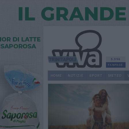
5.996
FANPAGE
HOME
NOTIZIE
SPORT
METEO