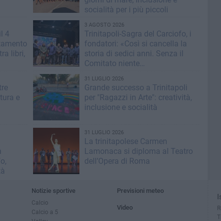
socialità per i più piccoli
3 AGOSTO 2026
l 4
Trinitapoli-Sagra del Carciofo, i
ntamento
fondatori: «Così si cancella la
ra libri,
storia di sedici anni. Senza il
Comitato niente
istituzionalizzazione»
31 LUGLIO 2026
tre
Grande successo a Trinitapoli
ltura e
per "Ragazzi in Arte": creatività,
inclusione e socialità
31 LUGLIO 2026
La trinitapolese Carmen
n
Lamonaca si diploma al Teatro
o,
dell’Opera di Roma
tà
Notizie sportive
Previsioni meteo
I
Calcio
Video
R
Calcio a 5
T