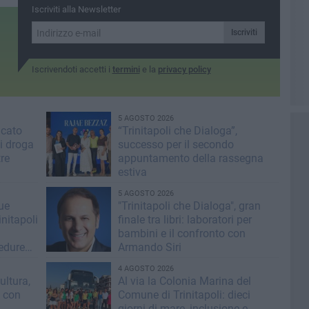
Iscriviti alla Newsletter
Iscriviti
Iscrivendoti accetti i
termini
e la
privacy policy
5 AGOSTO 2026
icato
“Trinitapoli che Dialoga”,
i droga
successo per il secondo
tre
appuntamento della rassegna
estiva
5 AGOSTO 2026
lue
"Trinitapoli che Dialoga", gran
nitapoli
finale tra libri: laboratori per
bambini e il confronto con
cedure
Armando Siri
4 AGOSTO 2026
ultura,
Al via la Colonia Marina del
i con
Comune di Trinitapoli: dieci
giorni di mare, inclusione e