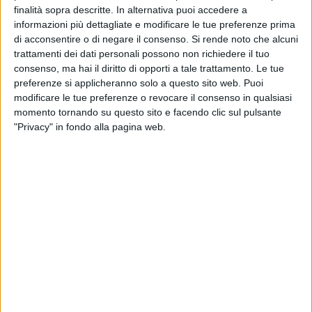
TRINITAPOLI - 26 MAGGIO 2021
finalità sopra descritte. In alternativa puoi accedere a
Scuola in Puglia, Emiliano: «Vaccinare gli
informazioni più dettagliate e modificare le tue preferenze prima
studenti per ripartire in sicurezza»
di acconsentire o di negare il consenso.
Si rende noto che alcuni
trattamenti dei dati personali possono non richiedere il tuo
TRINITAPOLI - 7 MAGGIO 2021
consenso, ma hai il diritto di opporti a tale trattamento. Le tue
Libri di testo gratis per studenti a basso reddito
preferenze si applicheranno solo a questo sito web. Puoi
modificare le tue preferenze o revocare il consenso in qualsiasi
momento tornando su questo sito e facendo clic sul pulsante
"Privacy" in fondo alla pagina web.
TRINITAPOLI - 24 APRILE 2021
Scuola, si rientra tutti in classe. Resta possibile
chiedere la Didattica integrata
TRINITAPOLI - 22 APRILE 2021
Scuola, dopo Pasqua quasi 1500 positivi fra
studenti e personale
TRINITAPOLI - 21 APRILE 2021
Scuola, Emiliano: «Continueremo con la libertà
di scelta»