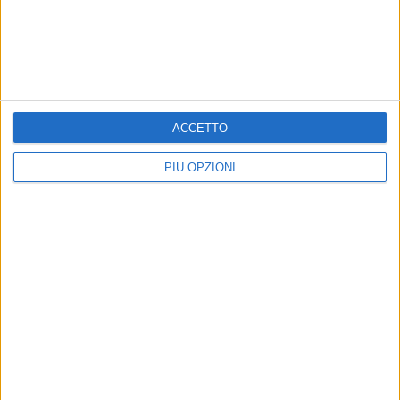
TRINITAPOLI - 20 FEBBRAIO 2021
È ufficiale, didattica a distanza fino al 5 marzo.
C'è l'ordinanza
ACCETTO
Precedente
1
2
...
5
6
7
8
9
...
PIÙ OPZIONI
Successiva