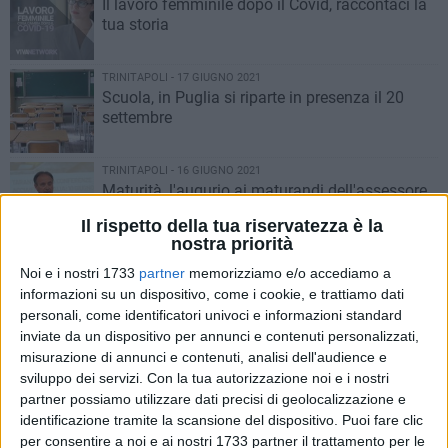
Il lavoro femminile dopo il Covid, raccontaci la
tua storia
TRINITAPOLI - 17 GIUGNO 2021
Scuola, in Puglia si riparte in presenza il 20
settembre
TRINITAPOLI - 16 GIUGNO 2021
Maturità, l'augurio ai maturandi dell'assessore
regionale all'Istruzione Sebastiano Leo
Il rispetto della tua riservatezza è la
nostra priorità
TRINITAPOLI - 15 GIUGNO 2021
Noi e i nostri 1733
partner
memorizziamo e/o accediamo a
Notte prima degli esami: tormenti e attese per
informazioni su un dispositivo, come i cookie, e trattiamo dati
gli studenti di Puglia
personali, come identificatori univoci e informazioni standard
inviate da un dispositivo per annunci e contenuti personalizzati,
misurazione di annunci e contenuti, analisi dell'audience e
TRINITAPOLI - 30 MAGGIO 2021
Stragi nei luoghi di lavoro, i sindacati
sviluppo dei servizi.
Con la tua autorizzazione noi e i nostri
incontrano il Prefetto della Bat
partner possiamo utilizzare dati precisi di geolocalizzazione e
identificazione tramite la scansione del dispositivo. Puoi fare clic
per consentire a noi e ai nostri 1733 partner il trattamento per le