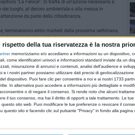
opificio "La Fenice". Si tratta di un'azione necessaria e
ato dei luoghi, al decoro ambientale e alla messa in
 attenzione da parte della cittadinanza.
seq
one, termineranno entro martedì della prossima settimana,
Sen
 e le operazioni tecniche in corso.
l rispetto della tua riservatezza è la nostra prior
a bonifica dell'ex opificio La Fenice è un impegno che
ituire dignità a quest'area significa tutelare la salute
artner
memorizziamo e/o accediamo a informazioni su un dispositivo, c
soc
 segnale concreto di rispetto verso la nostra comunità."
ali, come identificatori univoci e informazioni standard inviate da un di
zzati, misurazione di annunci e contenuti, analisi dell'audience e svilupp
Cul
i e i nostri partner possiamo utilizzare dati precisi di geolocalizzazione 
nia Iodice, aggiunge: "La rimozione delle ecoballe
del dispositivo. Puoi fare clic per consentire a noi e ai nostri 1733 partn
la riqualificazione ambientale. Stiamo lavorando
critte. In alternativa puoi accedere a informazioni più dettagliate e modif
 più sicuri, puliti e sostenibili."
del
acconsentire o di negare il consenso.
Si rende noto che alcuni trattamen
ittadini per la collaborazione e invita alla massima
e il tuo consenso, ma hai il diritto di opporti a tale trattamento. Le tue
dai lavori.
 questo sito web. Puoi modificare le tue preferenze o revocare il conse
est
questo sito e facendo clic sul pulsante "Privacy" in fondo alla pagina