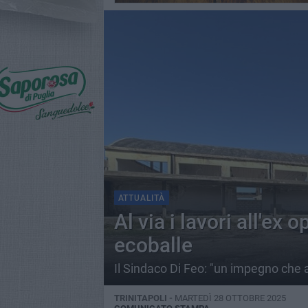
ATTUALITÀ
Al via i lavori all'ex 
ecoballe
Il Sindaco Di Feo: "un impegno ch
TRINITAPOLI -
MARTEDÌ 28 OTTOBRE 2025