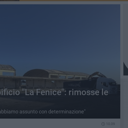
opificio "La Fenice": rimosse le
e abbiamo assunto con determinazione"
10.09