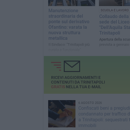
Manutenzione
SCUOLA E LAVORO
straordinaria del
Collaudo della
ponte sul derivativo
sede del Liceo
Ofantino: varata la
"Dell’Aquila Sta
nuova struttura
Trinitapoli
metallica
Apertura della scu
Il Sindaco: "Trinitapoli più
prevista a gennaio
curata e funzionale"
RICEVI AGGIORNAMENTI E
CONTENUTI DA TRINITAPOLI
GRATIS
NELLA TUA E-MAIL
6 AGOSTO 2026
Confiscati beni a pregiud
condannato per traffico d
a Trinitapoli: sequestrati 
immobili