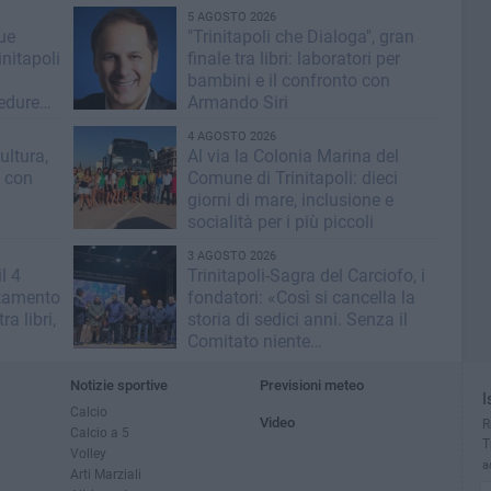
5 AGOSTO 2026
lue
"Trinitapoli che Dialoga", gran
nitapoli
finale tra libri: laboratori per
bambini e il confronto con
cedure
Armando Siri
4 AGOSTO 2026
ultura,
Al via la Colonia Marina del
i con
Comune di Trinitapoli: dieci
giorni di mare, inclusione e
socialità per i più piccoli
3 AGOSTO 2026
l 4
Trinitapoli-Sagra del Carciofo, i
ntamento
fondatori: «Così si cancella la
ra libri,
storia di sedici anni. Senza il
Comitato niente
istituzionalizzazione»
Notizie sportive
Previsioni meteo
I
Calcio
Video
R
Calcio a 5
T
Volley
a
Arti Marziali