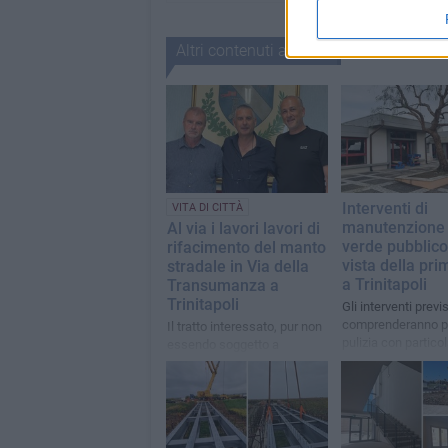
Altri contenuti a tema
Interventi di
VITA DI CITTÀ
manutenzione 
Al via i lavori lavori di
verde pubblico
rifacimento del manto
vista della pr
stradale in Via della
a Trinitapoli
Transumanza a
Trinitapoli
Gli interventi previs
comprenderanno po
Il tratto interessato, pur non
pulizia con partico
essendo soggetto a
attenzione alle zo
chiusura del traffico
scolastiche
veicolare, potrà registrare
rallentamenti