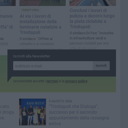
Conclusi i lavori di
TERRITORIO
pulizia e decoro lungo
 nuova
Al via i lavori di
la pista ciclabile a
installazione delle
Trinitapoli
ffa" di
luminarie natalizie a
Trinitapoli
Il sindaco Di Feo: "Investire
in infrastrutture verdi e
ola
Il sindaco: "Offrire ai
percorsi ciclabili per uno
 2026
cittadini e ai visitatori
stile di vita sano"
un’atmosfera natalizia che
unisca tradizione e bellezza"
Iscriviti alla Newsletter
Iscriviti
Iscrivendoti accetti i
termini
e la
privacy policy
5 AGOSTO 2026
icato
“Trinitapoli che Dialoga”,
i droga
successo per il secondo
tre
appuntamento della rassegna
estiva