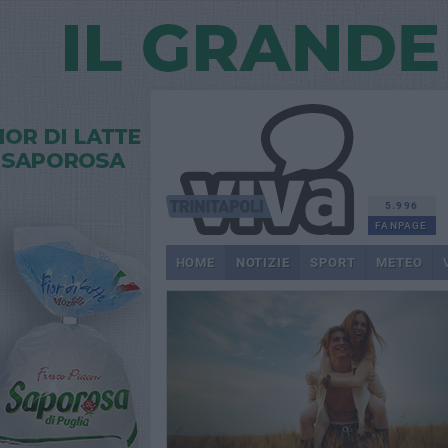
5.996
FANPAGE
HOME
NOTIZIE
SPORT
METEO