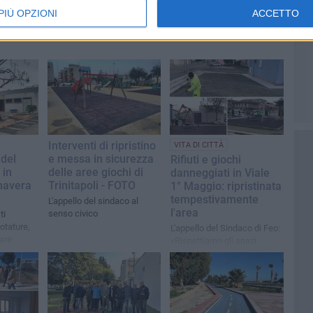
PIÙ OPZIONI
ACCETTO
Interventi di ripristino
VITA DI CITTÀ
del
e messa in sicurezza
Rifiuti e giochi
 in
delle aree giochi di
danneggiati in Viale
imavera
Trinitapoli - FOTO
1° Maggio: ripristinata
tempestivamente
L'appello del sindaco al
l'area
senso civico
ti
tature,
L'appello del Sindaco di Feo:
lare
«Rispettiamo gli spazi
ne
pubblici, collaboriamo per
mantenere pulita e sicura
l'area giochi.»