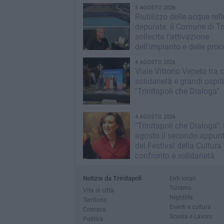
5 AGOSTO 2026
Riutilizzo delle acque ref
depurate: il Comune di Tri
sollecita l'attivazione
dell'impianto e delle pro
operative
4 AGOSTO 2026
Viale Vittorio Veneto tra c
solidarietà e grandi ospit
"Trinitapoli che Dialoga"
4 AGOSTO 2026
"Trinitapoli che Dialoga": i
agosto il secondo appu
del Festival della Cultura t
confronto e solidarietà
Notizie da Trinitapoli
Enti locali
Turismo
Vita di città
Nightlife
Territorio
Eventi e cultura
Cronaca
Scuola e Lavoro
Politica