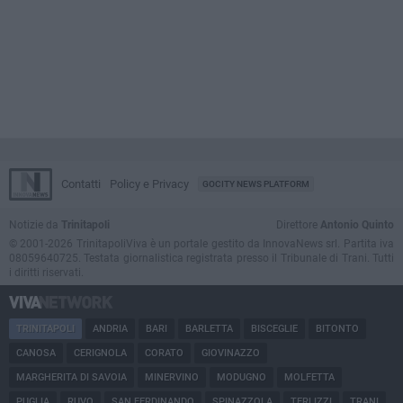
Contatti
Policy e Privacy
GOCITY NEWS PLATFORM
Notizie da
Trinitapoli
Direttore
Antonio Quinto
© 2001-2026 TrinitapoliViva è un portale gestito da InnovaNews srl. Partita iva
08059640725. Testata giornalistica registrata presso il Tribunale di Trani. Tutti
i diritti riservati.
TRINITAPOLI
ANDRIA
BARI
BARLETTA
BISCEGLIE
BITONTO
CANOSA
CERIGNOLA
CORATO
GIOVINAZZO
MARGHERITA DI SAVOIA
MINERVINO
MODUGNO
MOLFETTA
PUGLIA
RUVO
SAN FERDINANDO
SPINAZZOLA
TERLIZZI
TRANI