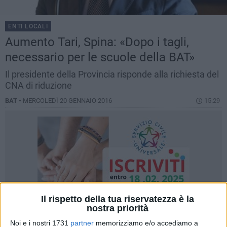
ENTI LOCALI
Aumento Tari, Spina: «Dopo i tagli,
necessario per le scuole della BAT»
Il presidente della Provincia risponde alla richiesta del
CNA di riduzione
BAT -
MERCOLEDÌ 20 GENNAIO 2016
15.29
Il rispetto della tua riservatezza è la
nostra priorità
Noi e i nostri 1731
partner
memorizziamo e/o accediamo a