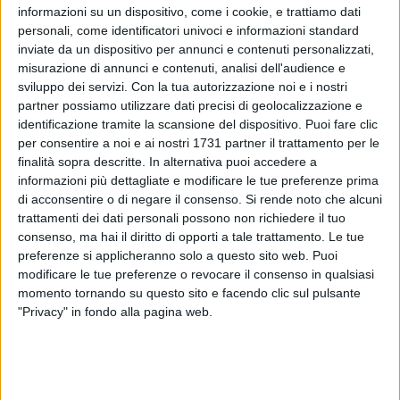
informazioni su un dispositivo, come i cookie, e trattiamo dati
personali, come identificatori univoci e informazioni standard
inviate da un dispositivo per annunci e contenuti personalizzati,
3
misurazione di annunci e contenuti, analisi dell'audience e
sviluppo dei servizi.
Con la tua autorizzazione noi e i nostri
partner possiamo utilizzare dati precisi di geolocalizzazione e
identificazione tramite la scansione del dispositivo. Puoi fare clic
Replica immediata del Presidente della Provincia Bat
per consentire a noi e ai nostri 1731 partner il trattamento per le
Francesco Spina alla nota inviata dalla Cna in merito
finalità sopra descritte. In alternativa puoi accedere a
all'aumento della Tari (il tributo provinciale per l'esercizio
informazioni più dettagliate e modificare le tue preferenze prima
di acconsentire o di negare il consenso.
Si rende noto che alcuni
delle funzioni ambientali), dal 4 al 5%.
trattamenti dei dati personali possono non richiedere il tuo
consenso, ma hai il diritto di opporti a tale trattamento. Le tue
«Voglio anzitutto precisare che l'aumento della Tari, seppur
preferenze si applicheranno solo a questo sito web. Puoi
in bassissima percentuale, si è reso necessario per poter
modificare le tue preferenze o revocare il consenso in qualsiasi
accedere ad un contributo statale erogato di circa 800mila
momento tornando su questo sito e facendo clic sul pulsante
euro in favore della nostra Provincia - ha affermato il
"Privacy" in fondo alla pagina web.
Presidente Spina -. E' nota a tutti, e la stessa Cna ne ha dato
atto, la condizione complessa delle Province italiane che da
una parte hanno subito e subiscono continui tagli ai
trasferimenti, dall'altra, in crescendo, sono chiamate a