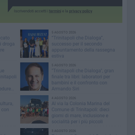
Iscrivendoti accetti i
termini
e la
privacy policy
5 AGOSTO 2026
icato
“Trinitapoli che Dialoga”,
i droga
successo per il secondo
tre
appuntamento della rassegna
estiva
5 AGOSTO 2026
lue
"Trinitapoli che Dialoga", gran
nitapoli
finale tra libri: laboratori per
bambini e il confronto con
cedure
Armando Siri
4 AGOSTO 2026
ultura,
Al via la Colonia Marina del
i con
Comune di Trinitapoli: dieci
giorni di mare, inclusione e
socialità per i più piccoli
3 AGOSTO 2026