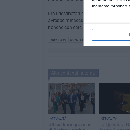
momento tornando su 
Fra i destinatari delle proposte di sorv
avrebbe minacciato sua madre, in conco
nonché con calci e pugni al fine di otten
QUESTURA
QUESTURA BAT
Altri contenuti a tema
ATTUALITÀ
ATTUALITÀ
Ufficio Immigrazione
La Questura B