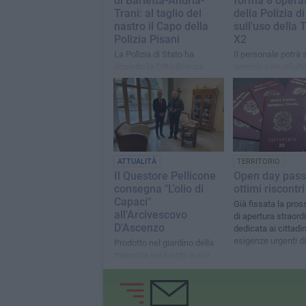
di Barletta-Andria-
forma 8 operat
Trani: al taglio del
della Polizia di
nastro il Capo della
sull'uso della 
Polizia Pisani
X2
La Polizia di Stato ha
Il personale potrà s
ricevuto la Cittadinanza
servizio con un’ulte
Onoraria ad Andria
possibilità di tutela
cittadino
ATTUALITÀ
TERRITORIO
Il Questore Pellicone
Open day pass
consegna "L'olio di
ottimi riscontri
Capaci"
Già fissata la pro
all'Arcivescovo
di apertura straord
D'Ascenzo
dedicata ai cittadi
esigenze urgenti di
Prodotto nel giardino della
memoria sui luoghi in cui
persero la vita gli agenti
della scorta del giudice
Falcone