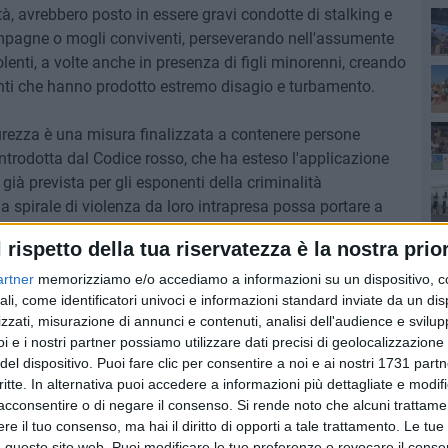
città, avrebbero posto in essere gravi condotte di stalking e
ompagne o mogli conviventi, perseverando nell'assumente
enti, a volte anche in presenza di figli minorenni, creando
Sen
tanti che hanno prodotto estremo disagio e turbamento.
soc
urezza è una misura finalizzata a contenere persone
 introdotta dal Codice rosso, che ha esteso l'applicazione
Tri
già prevista per gli esponenti della criminalità
a spirale di violenza da loro intrapresa possa portare a
oltre all'obbligo di soggiorno o al divieto di uscire dal
vid
l rispetto della tua riservatezza è la nostra prior
ono imposte delle prescrizioni come quella di non
ati dalla persona offesa, su tutte l'abitazione e il posto
artner
memorizziamo e/o accediamo a informazioni su un dispositivo, c
Cul
ali, come identificatori univoci e informazioni standard inviate da un di
zzati, misurazione di annunci e contenuti, analisi dell'audience e svilupp
i e i nostri partner possiamo utilizzare dati precisi di geolocalizzazione 
l più ampio progetto di intensificazione dell'attività di
del dispositivo. Puoi fare clic per consentire a noi e ai nostri 1731 partn
 contrasto della violenza di genere.
critte. In alternativa puoi accedere a informazioni più dettagliate e modif
o strumento indispensabile a tutela delle donne vittime di
acconsentire o di negare il consenso.
Si rende noto che alcuni trattamen
loccare l'escalation di violenza che purtroppo spesso
e il tuo consenso, ma hai il diritto di opporti a tale trattamento. Le tue
idio.
 questo sito web. Puoi modificare le tue preferenze o revocare il conse