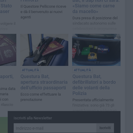
ori
Bat, il Sap non ci sarà:
 Stato
«Siamo come carne
Il Questore Pellicone riceve
Taser
da macello»
e dà il benvenuto ai nuovi
agenti
Dura presa di posizione del
sindacato autonomo sulle
volgere il
celebrazioni in programma
riore
mercoledì a Castel del
 del
Monte
ATTUALITÀ
ATTUALITÀ
aporti,
Questura Bat,
Questura Bat,
apertura straordinaria
defibrillatori a bordo
dell'ufficio passaporti
delle volanti della
ssima data
Polizia
inaria
Ecco come effettuare la
ni con
prenotazione
Presentata ufficialmente
 rilascio
l'iniziativa: sono già 73 gli
agenti formati e addestrati
alla rianimazione
Iscriviti alla Newsletter
Iscriviti