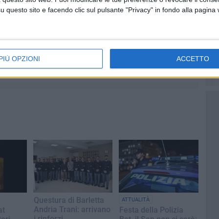
questo sito e facendo clic sul pulsante "Privacy" in fondo alla pagina
eglianza speciale per Codice rosso anche una donna che
rso con il compagno, con frasi offensive e minacciose
ere denaro.
PIÙ OPZIONI
ACCETTO
Questura di Barletta
ATTUALITÀ
Andria Trani: arrivano
at
Festa della Polizia
i rinforzi