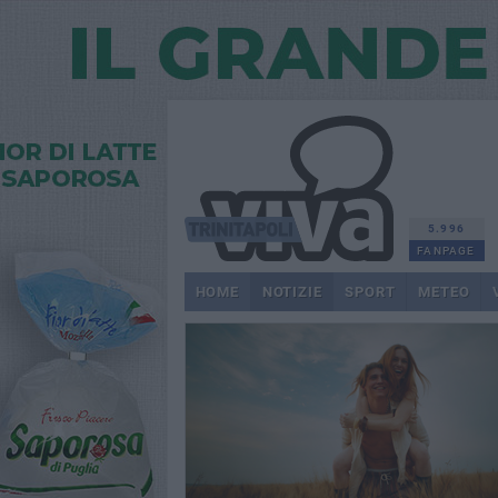
5.996
FANPAGE
HOME
NOTIZIE
SPORT
METEO