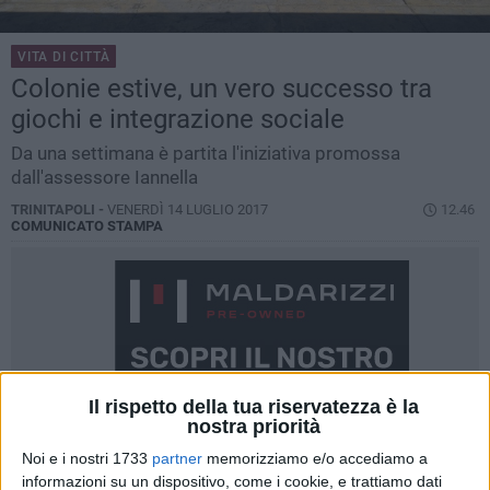
VITA DI CITTÀ
Colonie estive, un vero successo tra
giochi e integrazione sociale
Da una settimana è partita l'iniziativa promossa
dall'assessore Iannella
TRINITAPOLI -
VENERDÌ 14 LUGLIO 2017
12.46
COMUNICATO STAMPA
Il rispetto della tua riservatezza è la
nostra priorità
Noi e i nostri 1733
partner
memorizziamo e/o accediamo a
informazioni su un dispositivo, come i cookie, e trattiamo dati