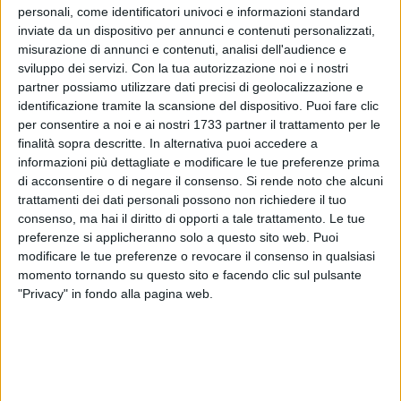
personali, come identificatori univoci e informazioni standard
inviate da un dispositivo per annunci e contenuti personalizzati,
misurazione di annunci e contenuti, analisi dell'audience e
sviluppo dei servizi.
Con la tua autorizzazione noi e i nostri
44
partner possiamo utilizzare dati precisi di geolocalizzazione e
identificazione tramite la scansione del dispositivo. Puoi fare clic
per consentire a noi e ai nostri 1733 partner il trattamento per le
Bambini e portatori di handicap al mare con la supervisione
finalità sopra descritte. In alternativa puoi accedere a
informazioni più dettagliate e modificare le tue preferenze prima
dei Servizi sociali comunali. Da una settimana è partita
di acconsentire o di negare il consenso.
Si rende noto che alcuni
l'iniziativa promossa dall'assessorato alle Politiche sociali,
trattamenti dei dati personali possono non richiedere il tuo
guidato da Maria Iannella, che sta coordinando le attività dei
consenso, ma hai il diritto di opporti a tale trattamento. Le tue
due gruppi presso il Lido Santo Stefano di Margherita di
preferenze si applicheranno solo a questo sito web. Puoi
Savoia.
modificare le tue preferenze o revocare il consenso in qualsiasi
momento tornando su questo sito e facendo clic sul pulsante
La prima colonia interessa una decina di portatori di
"Privacy" in fondo alla pagina web.
handicap residenti a Trinitapoli, affiancati anche in spiaggia
dal personale sanitario e dagli animatori. La seconda è
invece costituita da 50 bambini appartenenti a famiglie
meno abbienti, segnalati dagli uffici dei Servizi sociali.