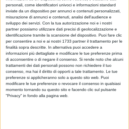
personali, come identificatori univoci e informazioni standard
inviate da un dispositivo per annunci e contenuti personalizzati,
misurazione di annunci e contenuti, analisi dell'audience e
sviluppo dei servizi.
Con la tua autorizzazione noi e i nostri
partner possiamo utilizzare dati precisi di geolocalizzazione e
identificazione tramite la scansione del dispositivo. Puoi fare clic
14
per consentire a noi e ai nostri 1733 partner il trattamento per le
finalità sopra descritte. In alternativa puoi accedere a
informazioni più dettagliate e modificare le tue preferenze prima
di acconsentire o di negare il consenso.
Si rende noto che alcuni
"Come preannunciato in occasione della inaugurazione
trattamenti dei dati personali possono non richiedere il tuo
dell'Ufficio Scolastico provinciale di Barletta Andria Trani, ho
consenso, ma hai il diritto di opporti a tale trattamento. Le tue
depositato alla Camera dei Deputati un emendamento alla
preferenze si applicheranno solo a questo sito web. Puoi
prossima legge di Bilancio nel quale chiedo di adeguare le
modificare le tue preferenze o revocare il consenso in qualsiasi
strutture del Ministero della Giustizia alla realtà del nostro
momento tornando su questo sito e facendo clic sul pulsante
territorio provinciale, ricomprendendo quindi nel circondario
"Privacy" in fondo alla pagina web.
giudiziario della Procura della Repubblica di Trani anche i
comuni di Margherita di Savoia, San Ferdinando di Puglia e
Trinitapoli, ad oggi ancora ricadenti nel circondario
giudiziario di Foggia". Lo dichiara il senatore di Forza Italia