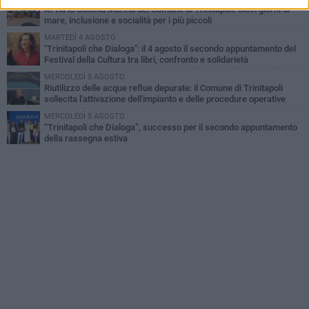
Al via la Colonia Marina del Comune di Trinitapoli: dieci giorni di
mare, inclusione e socialità per i più piccoli
MARTEDÌ 4 AGOSTO
"Trinitapoli che Dialoga": il 4 agosto il secondo appuntamento del
Festival della Cultura tra libri, confronto e solidarietà
MERCOLEDÌ 5 AGOSTO
Riutilizzo delle acque reflue depurate: il Comune di Trinitapoli
sollecita l'attivazione dell'impianto e delle procedure operative
MERCOLEDÌ 5 AGOSTO
“Trinitapoli che Dialoga”, successo per il secondo appuntamento
della rassegna estiva