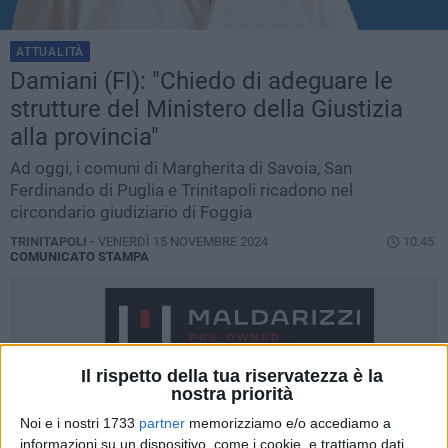
ATTUALITÀ
Damiani (FI): "Chiedo di adeguare le
strutture del Ministero della Giustizia
alla provincia"
Ad oggi, i comuni di Margherita di Savoia, San
Ferdinando di Puglia e Trinitapoli ricadono nel
circondario giudiziario di Foggia
TRINITAPOLI -
VENERDÌ 15 NOVEMBRE 2024
10.45
COMUNICATO STAMPA
Il rispetto della tua riservatezza è la
nostra priorità
Noi e i nostri 1733
partner
memorizziamo e/o accediamo a
informazioni su un dispositivo, come i cookie, e trattiamo dati