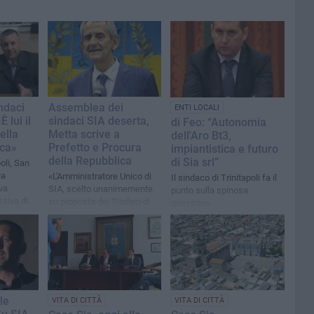
ndaci
Assemblea dei
ENTI LOCALI
 lui il
sindaci SIA deserta,
di Feo: “Autonomia
ella
Metta scrive a
dell'Aro Bt3,
ica»
Prefetto e Procura
impiantistica e futuro
della Repubblica
di Sia srl”
poli, San
ia
«L'Amministratore Unico di
Il sindaco di Trinitapoli fa il
va
SIA, scelto unanimemente
punto sulla spinosa
ssiva di
su proposta dei Sindaci di
questione
Trinitapoli e San Ferdinando
di Puglia, è stato
abbandonato a se stesso»
le
VITA DI CITTÀ
VITA DI CITTÀ