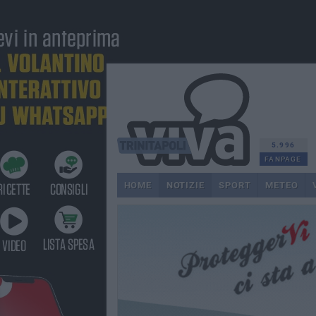
5.996
FANPAGE
HOME
NOTIZIE
SPORT
METEO