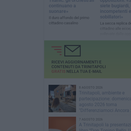
Titanic: gli orchestrali
opposizioni: «
continuano a
siete bugiardi,
suonare»
incompetenti 
sobillatori»
Il duro affondo del primo
cittadino casalino
La secca replica d
cittadino alle ecce
sollevate dalle opp
in materia di rifiuti
RICEVI AGGIORNAMENTI E
CONTENUTI DA TRINITAPOLI
GRATIS
NELLA TUA E-MAIL
8 AGOSTO 2026
Trinitapoli, ambiente e
partecipazione: domenic
agosto 2026 torna
"Differenziamoci Ancora
7 AGOSTO 2026
A Trinitapoli la presentaz
libro "Don Tonino Bello.