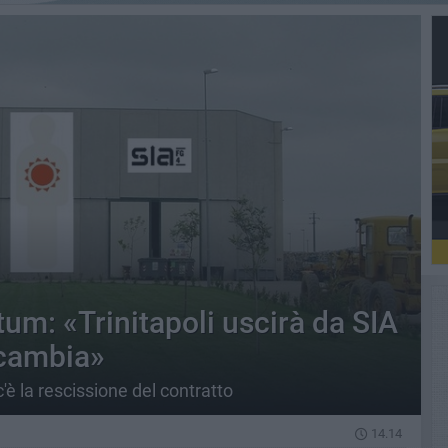
tum: «Trinitapoli uscirà da SIA
 cambia»
c'è la rescissione del contratto
14.14