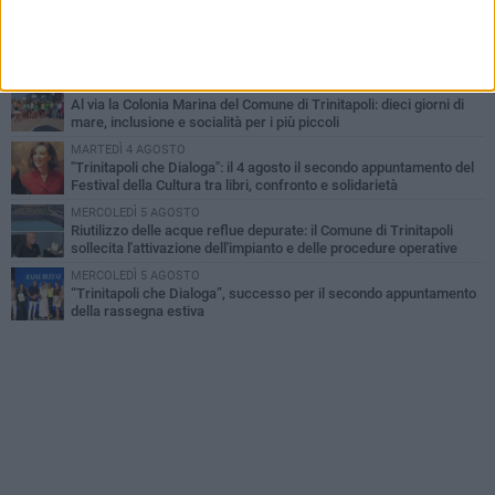
LUNEDÌ 3 AGOSTO
Trinitapoli-Sagra del Carciofo, i fondatori: «Così si cancella la
storia di sedici anni. Senza il Comitato niente
istituzionalizzazione»
MARTEDÌ 4 AGOSTO
Al via la Colonia Marina del Comune di Trinitapoli: dieci giorni di
mare, inclusione e socialità per i più piccoli
MARTEDÌ 4 AGOSTO
"Trinitapoli che Dialoga": il 4 agosto il secondo appuntamento del
Festival della Cultura tra libri, confronto e solidarietà
MERCOLEDÌ 5 AGOSTO
Riutilizzo delle acque reflue depurate: il Comune di Trinitapoli
sollecita l'attivazione dell'impianto e delle procedure operative
MERCOLEDÌ 5 AGOSTO
“Trinitapoli che Dialoga”, successo per il secondo appuntamento
della rassegna estiva