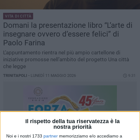
VITA DI CITTÀ
Domani la presentazione libro “L’arte di
insegnare ovvero d’essere felici” di
Paolo Farina
L’appuntamento rientra nel più ampio cartellone di
iniziative promosse nell’ambito del progetto Una città
che legge
TRINITAPOLI -
LUNEDÌ 11 MAGGIO 2026
9.31
Il rispetto della tua riservatezza è la
nostra priorità
Noi e i nostri 1733
partner
memorizziamo e/o accediamo a