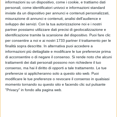
informazioni su un dispositivo, come i cookie, e trattiamo dati
personali, come identificatori univoci e informazioni standard
inviate da un dispositivo per annunci e contenuti personalizzati,
misurazione di annunci e contenuti, analisi dell'audience e
sviluppo dei servizi.
Con la tua autorizzazione noi e i nostri
partner possiamo utilizzare dati precisi di geolocalizzazione e
identificazione tramite la scansione del dispositivo. Puoi fare clic
per consentire a noi e ai nostri 1733 partner il trattamento per le
finalità sopra descritte. In alternativa puoi accedere a
Martedì 12 maggio 2026, alle ore 17:30, presso la Biblioteca
informazioni più dettagliate e modificare le tue preferenze prima
"Mons. Vincenzo Morra" di Trinitapoli, spazio culturale di
di acconsentire o di negare il consenso.
Si rende noto che alcuni
trattamenti dei dati personali possono non richiedere il tuo
riferimento per la comunità locale, si terrà la presentazione
consenso, ma hai il diritto di opporti a tale trattamento. Le tue
del libro "L'arte di insegnare ovvero d'essere felici" di Paolo
preferenze si applicheranno solo a questo sito web. Puoi
Farina.
modificare le tue preferenze o revocare il consenso in qualsiasi
momento tornando su questo sito e facendo clic sul pulsante
L'iniziativa, inserita nel programma nazionale de Il Maggio
"Privacy" in fondo alla pagina web.
dei Libri, è organizzata in collaborazione con il Comune di
Trinitapoli, la Cooperativa Lilith Med 2000, con il patrocinio
dell'Amministrazione comunale. L'evento rappresenta
un'importante occasione di riflessione sul significato più