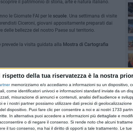
coprire il patrimonio di storia, arte e natura italiano.
nno le Giornate FAI per le
scuole
. Una settimana di visite
seq
rendisti Ciceroni, giovani appositamente preparati dai
e delle bellezze del nostro Paese sul territorio.
Sen
he prevede la visita guidata alla
Mostra di Cartografia
soc
Cul
to è molto documentato all'interno del patrimonio
l rispetto della tua riservatezza è la nostra prior
di Stato di Foggia, oltre che nelle raccolte della
artner
memorizziamo e/o accediamo a informazioni su un dispositivo, c
cui a lungo appartenne la fascia costiera che dalla foce
del
ali, come identificatori univoci e informazioni standard inviate da un di
artografia di un territorio strettamente regolamentato,
zzati, misurazione di annunci e contenuti, analisi dell'audience e svilupp
 vertenze di confine, alla misurazione dei seminativi, dei
i e i nostri partner possiamo utilizzare dati precisi di geolocalizzazione 
est
i animali da lavoro (le cosiddette "mezzane"), presenta, in
del dispositivo. Puoi fare clic per consentire a noi e ai nostri 1733 partn
anti: quello di Antonio e Nunzio Michele ( redatto
critte. In alternativa puoi accedere a informazioni più dettagliate e modif
ccessivo atlante di Agatangelo della Croce.
acconsentire o di negare il consenso.
Si rende noto che alcuni trattamen
e il tuo consenso, ma hai il diritto di opporti a tale trattamento. Le tue