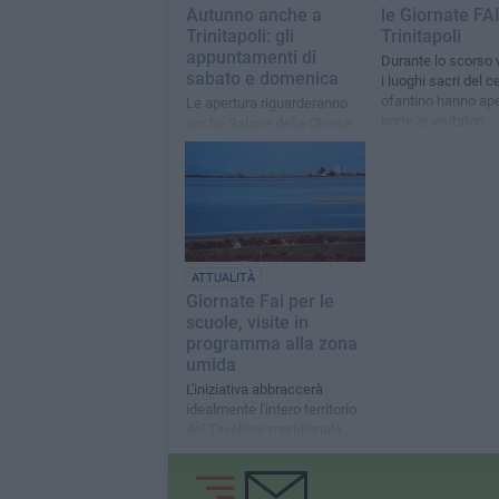
Autunno anche a
le Giornate FAI
Trinitapoli: gli
Trinitapoli
appuntamenti di
Durante lo scorso
sabato e domenica
i luoghi sacri del c
ofantino hanno ape
Le apertura riguarderanno
porte ai visitatori
anche Salone della Chiesa
dei Cappuccini e Parrocchia
dell’Immacolata
ATTUALITÀ
Giornate Fai per le
scuole, visite in
programma alla zona
umida
L'iniziativa abbraccerà
idealmente l'intero territorio
del Tavoliere meridionale