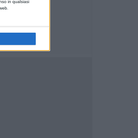
nso in qualsiasi
 web.