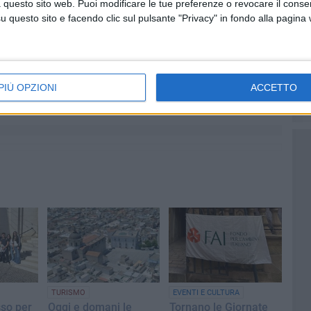
 questo sito web. Puoi modificare le tue preferenze o revocare il conse
a possibilità di conoscere il territorio della bassa valle
questo sito e facendo clic sul pulsante "Privacy" in fondo alla pagina
to dai cartografi del 1600; scopriranno la storia del
erizzata dal fenomeno della Transumanza e dalla cultura
 risorsa di acqua dolce del fiume Ofanto che attraversa
Tavoliere di Puglia.
PIÙ OPZIONI
ACCETTO
TURISMO
EVENTI E CULTURA
so per
Oggi e domani le
Tornano le Giornate