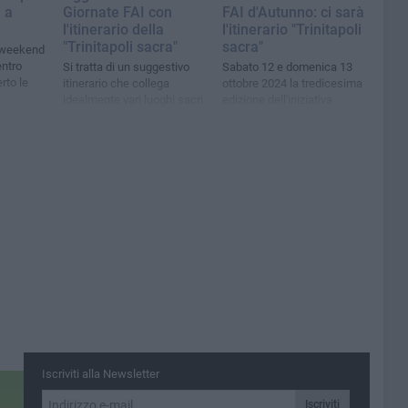
 a
Giornate FAI con
FAI d'Autunno: ci sarà
l'itinerario della
l'itinerario "Trinitapoli
"Trinitapoli sacra"
sacra"
 weekend
entro
Si tratta di un suggestivo
Sabato 12 e domenica 13
rto le
itinerario che collega
ottobre 2024 la tredicesima
idealmente vari luoghi sacri
edizione dell'iniziativa
della città
Iscriviti alla Newsletter
Iscriviti