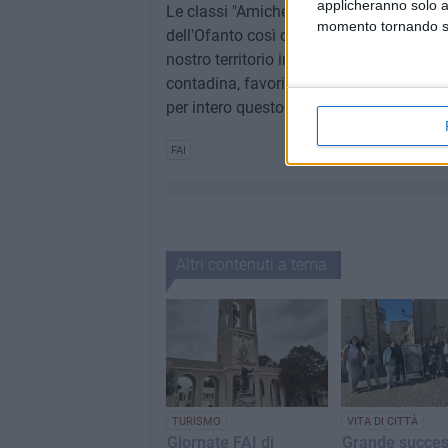
applicheranno solo a
Le classi "Amiche FAI" in visita avranno l
momento tornando su 
dell'Ofanto così come veniva rappresenta
nostro territorio in Età Moderna caratt
contadina, favorita dalla presenza della
per intero questo lembo meridionale del 
FAI
Altri contenuti a tema
TURISMO
VITA DI CITTÀ
Giornate FAI di
Grande succes