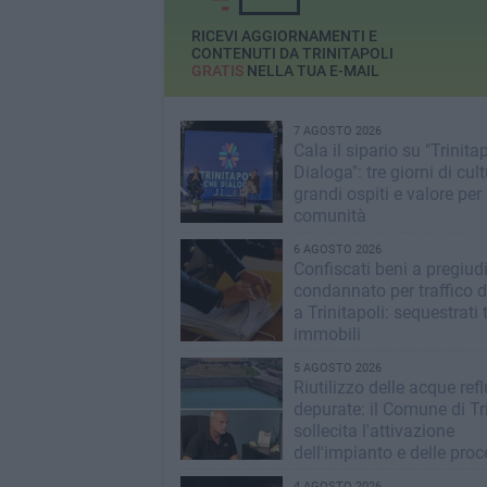
RICEVI AGGIORNAMENTI E
CONTENUTI DA TRINITAPOLI
GRATIS
NELLA TUA E-MAIL
7 AGOSTO 2026
Cala il sipario su "Trinita
Dialoga": tre giorni di cult
grandi ospiti e valore per 
comunità
6 AGOSTO 2026
Confiscati beni a pregiud
condannato per traffico d
a Trinitapoli: sequestrati 
immobili
5 AGOSTO 2026
Riutilizzo delle acque ref
depurate: il Comune di Tri
sollecita l'attivazione
dell'impianto e delle pro
operative
4 AGOSTO 2026