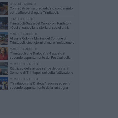
GIOVEDÌ 6 AGOSTO
Confiscati beni a pregiudicato condannato
per traffico di droga a Trinitapoli:
uestrati tre immobili
LUNEDÌ 3 AGOSTO
Trinitapoli-Sagra del Carciofo, i fondatori:
«Così si cancella la storia di sedici anni.
za il Comitato niente istituzionalizzazione»
MARTEDÌ 4 AGOSTO
Al via la Colonia Marina del Comune di
Trinitapoli: dieci giorni di mare, inclusione e
ialità per i più piccoli
MARTEDÌ 4 AGOSTO
"Trinitapoli che Dialoga": il 4 agosto il
secondo appuntamento del Festival della
tura tra libri, confronto e solidarietà
MERCOLEDÌ 5 AGOSTO
Riutilizzo delle acque reflue depurate: il
Comune di Trinitapoli sollecita l'attivazione
l'impianto e delle procedure operative
MERCOLEDÌ 5 AGOSTO
“Trinitapoli che Dialoga”, successo per il
secondo appuntamento della rassegna
iva