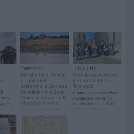
TERRITORIO
VITA DI CITTÀ
i
Margherita di Savoia
Grande successo per
 a
e Trinitapoli
le Giornate FAI a
celebrano la Giornata
Trinitapoli
di
Mondiale delle Zone
Durante lo scorso weekend
nica
Umide in memoria di
i luoghi sacri del centro
Giuseppe Pavone
ofantino hanno aperto le
deranno
porte ai visitatori
a Chiesa
Domenica mattina sono
arrocchia
previste visite guidate al
Cea Casa di Ramsar e alla
Riserva Naturale della
Salina