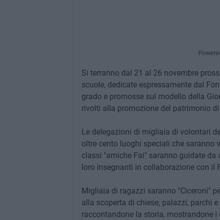
Powere
Si terranno dal 21 al 26 novembre prossimi
scuole, dedicate espressamente dal Fondo
grado e promosse sul modello della Giorn
rivolti alla promozione del patrimonio di 
Le delegazioni di migliaia di volontari del
oltre cento luoghi speciali che saranno vis
classi "amiche Fai" saranno guidate da a
loro insegnanti in collaborazione con il F
Migliaia di ragazzi saranno "Ciceroni" p
alla scoperta di chiese, palazzi, parchi e 
raccontandone la storia, mostrandone i ca