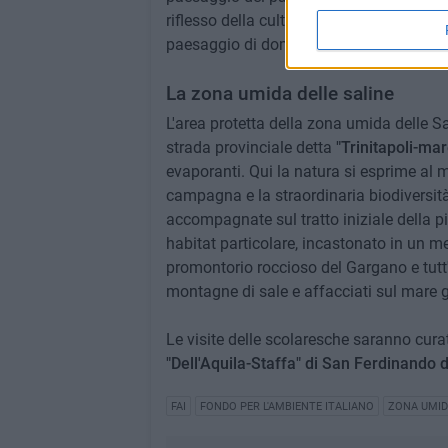
riflesso della cultura delle generazioni p
paesaggio di domani.
La zona umida delle saline
L'area protetta della zona umida delle S
strada provinciale detta
"Trinitapoli-mar
evaporanti. Qui la natura si esprime al m
campagna e la straordinaria biodiversità
accompagnate sul tratto iniziale della pi
habitat particolare, incastonato in un m
promontorio roccioso del Gargano e tutt'i
montagne di sale e affacciati sul mare gli
Le visite delle scolaresche saranno curat
"Dell'Aquila-Staffa" di San Ferdinando d
FAI
FONDO PER L'AMBIENTE ITALIANO
ZONA UMID