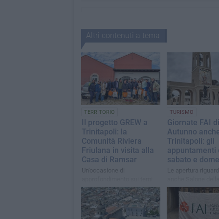
Altri contenuti a tema
TERRITORIO
TURISMO
Il progetto GREW a
Giornate FAI d
Trinitapoli: la
Autunno anche
Comunità Riviera
Trinitapoli: gli
Friulana in visita alla
appuntamenti 
Casa di Ramsar
sabato e dome
Un’occasione di
Le apertura riguar
approfondimento sui temi
anche Salone dell
della sostenibilità
dei Cappuccini e P
ambientale, gestione delle
dell’Immacolata
aree umide e criticità che
interessano i territori