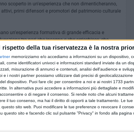
hanno scoperto in un'esperienza che non dimenticheranno,
 attivi, primi difensori e promotori del patrimonio culturale
ano un'esperienza formativa di grande efficacia e
ducazione tra pari che insegna e che arricchisce, che
e rende protagonisti e che diffonde conoscenza e passione
l rispetto della tua riservatezza è la nostra prior
desiderio di proteggere quel patrimonio per sempre e per
artner
memorizziamo e/o accediamo a informazioni su un dispositivo, c
ali, come identificatori univoci e informazioni standard inviate da un di
zzati, misurazione di annunci e contenuti, analisi dell'audience e svilupp
 prevederanno aperture speciali dedicate alla scoperta del
i e i nostri partner possiamo utilizzare dati precisi di geolocalizzazione 
del dispositivo. Puoi fare clic per consentire a noi e ai nostri 1733 partn
nte a cuore al Fai, che opera anche attraverso questa
critte. In alternativa puoi accedere a informazioni più dettagliate e modif
al paesaggio, che manca in Italia, laddove è per fortuna
acconsentire o di negare il consenso.
Si rende noto che alcuni trattamen
sua tutela. Il paesaggio è lo scenario del nostro vivere
e il tuo consenso, ma hai il diritto di opporti a tale trattamento. Le tue
ioni passate in cui si incarnano storia e natura del nostro
 questo sito web. Puoi modificare le tue preferenze o revocare il conse
 conoscere e apprezzare per contribuire nel presente e nel
questo sito e facendo clic sul pulsante "Privacy" in fondo alla pagina
 consapevole trasformazione, necessaria per lo sviluppo
e oggi si impone a fronte della crisi ambientale. Se il
 delle generazioni passate, il paesaggio del futuro sarà il