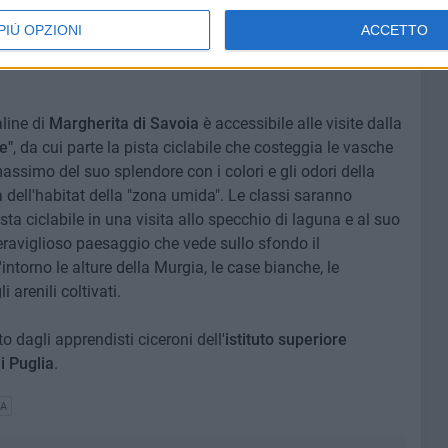
resenti e future, che in base a essa costruiranno il
PIÙ OPZIONI
ACCETTO
aline di
Margherita di Savoia
è accessibile alle visite dalla
e"
, da cui parte la pista ciclabile che costeggia le vasche
assimo del suo splendore con i colori e gli odori della
 dell'habitat della "zona umida". Le classi saranno
sta ciclabile in una visita allo specchio di laguna e al suo
eraviglioso paesaggio che vede sullo sfondo il
ntorno le alture della Murgia, le case bianche, le
 arenili coltivati.
o dagli apprendisti ciceroni dell'
istituto superiore
i Puglia
.
A