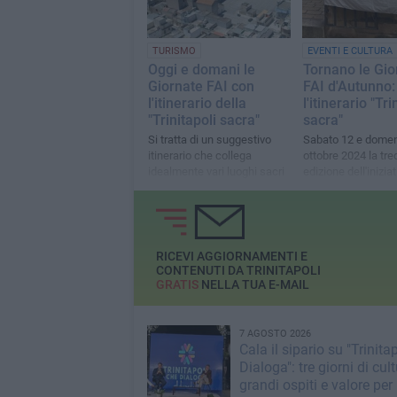
costieri
TURISMO
EVENTI E CULTURA
Oggi e domani le
Tornano le Gio
Giornate FAI con
FAI d'Autunno:
l'itinerario della
l'itinerario "Tri
"Trinitapoli sacra"
sacra"
Si tratta di un suggestivo
Sabato 12 e domen
itinerario che collega
ottobre 2024 la tr
idealmente vari luoghi sacri
edizione dell'iniziat
della città
RICEVI AGGIORNAMENTI E
CONTENUTI DA TRINITAPOLI
GRATIS
NELLA TUA E-MAIL
7 AGOSTO 2026
Cala il sipario su "Trinita
Dialoga": tre giorni di cult
grandi ospiti e valore per 