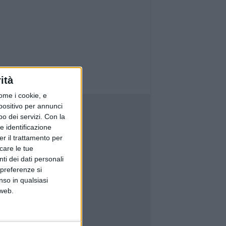
ità
ome i cookie, e
spositivo per annunci
o dei servizi.
Con la
e identificazione
er il trattamento per
icare le tue
ti dei dati personali
 preferenze si
nso in qualsiasi
 web.