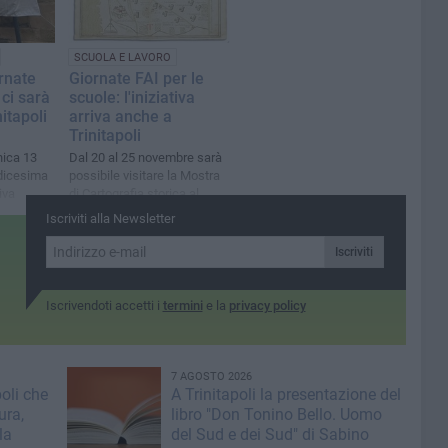
SCUOLA E LAVORO
rnate
Giornate FAI per le
 ci sarà
scuole: l'iniziativa
nitapoli
arriva anche a
Trinitapoli
ica 13
Dal 20 al 25 novembre sarà
edicesima
possibile visitare la Mostra
iva
di Cartografia storica al
Museo civico degli Ipogei
Iscriviti alla Newsletter
Iscriviti
Iscrivendoti accetti i
termini
e la
privacy policy
7 AGOSTO 2026
poli che
A Trinitapoli la presentazione del
ura,
libro "Don Tonino Bello. Uomo
la
del Sud e dei Sud" di Sabino