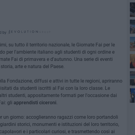
seq
d by
Sen
, su tutto il territorio nazionale, le Giornate Fai per le
 per l'ambiente italiano agli studenti di ogni ordine e
soc
ate Fai di primavera e d'autunno. Una serie di eventi
storia, arte e natura del Paese.
Cul
la Fondazione, diffusi e attivi in tutte le regioni, apriranno
itati da studenti iscritti al Fai con la loro classe. Le
del
ltri studenti, appositamente formati per l'occasione dai
ai: gli
apprendisti ciceroni
.
est
er un giorno: accoglieranno ragazzi come loro portandoli
giardini storici, monumenti e istituzioni del loro territorio,
polavori e i particolari curiosi, e trasmettendo così ai