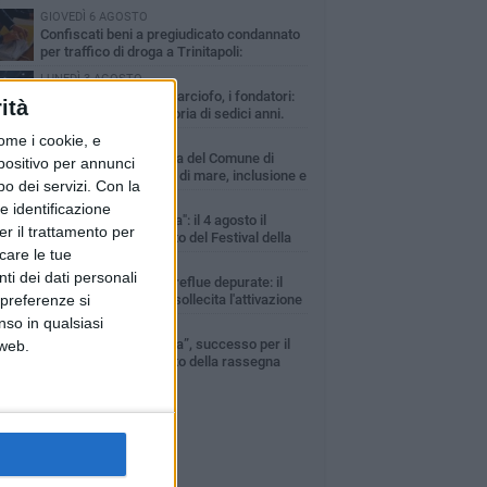
GIOVEDÌ 6 AGOSTO
Confiscati beni a pregiudicato condannato
per traffico di droga a Trinitapoli:
uestrati tre immobili
LUNEDÌ 3 AGOSTO
Trinitapoli-Sagra del Carciofo, i fondatori:
ità
«Così si cancella la storia di sedici anni.
za il Comitato niente istituzionalizzazione»
ome i cookie, e
MARTEDÌ 4 AGOSTO
Al via la Colonia Marina del Comune di
spositivo per annunci
Trinitapoli: dieci giorni di mare, inclusione e
o dei servizi.
Con la
ialità per i più piccoli
MARTEDÌ 4 AGOSTO
e identificazione
"Trinitapoli che Dialoga": il 4 agosto il
er il trattamento per
secondo appuntamento del Festival della
icare le tue
tura tra libri, confronto e solidarietà
MERCOLEDÌ 5 AGOSTO
ti dei dati personali
Riutilizzo delle acque reflue depurate: il
 preferenze si
Comune di Trinitapoli sollecita l'attivazione
l'impianto e delle procedure operative
nso in qualsiasi
MERCOLEDÌ 5 AGOSTO
“Trinitapoli che Dialoga”, successo per il
 web.
secondo appuntamento della rassegna
iva