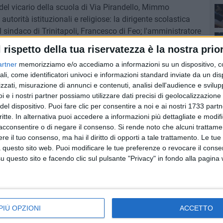
del vicario della scuola di Via Pirandello, Mimmo
utorità istituzionali e religiose: la dirigente scolastica
l sindaco di Trinitapoli, Francesco di Feo; l'amministratore
seq
li assessori comunali a Cultura e Lavori Pubblici, Marta
l rispetto della tua riservatezza è la nostra prior
 del convegno, momento musicale con la Soundiff
Sen
artner
memorizziamo e/o accediamo a informazioni su un dispositivo, c
 Monopoli, docente al Conservatorio di Foggia.
ali, come identificatori univoci e informazioni standard inviate da un di
 auditorium, di recente completato dopo la costruzione nel
zzati, misurazione di annunci e contenuti, analisi dell'audience e svilupp
soc
ione della scuola, ma "aperta alla comunità cittadina",
i e i nostri partner possiamo utilizzare dati precisi di geolocalizzazione 
ituto, del resto, è stato nell'ultimo anno oggetto di
del dispositivo. Puoi fare clic per consentire a noi e ai nostri 1733 partn
getico: 590mila euro l'importo complessivo dell'intervento,
critte. In alternativa puoi accedere a informazioni più dettagliate e modif
Cul
e 537mila rivenienti dal Piano regionale triennale di
acconsentire o di negare il consenso.
Si rende noto che alcuni trattamen
e il tuo consenso, ma hai il diritto di opporti a tale trattamento. Le tue
to un anno fa il Comune di Trinitapoli piazzarsi tra i primi
del
 questo sito web. Puoi modificare le tue preferenze o revocare il conse
vori hanno riguardato messa in sicurezza, isolamento termico
questo sito e facendo clic sul pulsante "Privacy" in fondo alla pagina
earmeabilizzazione completa, pittura interna ed esterna,
est
 scelta di intitolare l'auditorium al professor Ungaro –
so nel 1997, lasciando un segno importante nella nostra
PIÙ OPZIONI
ACCETTO
 amministrativo, da consigliere comunale negli Anni 80, ma
cheoclub e appassionato di teatro. L'occasione è gradita