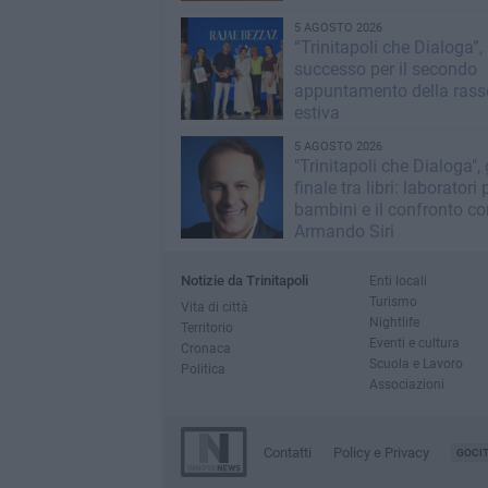
5 AGOSTO 2026
“Trinitapoli che Dialoga”,
successo per il secondo
appuntamento della ras
estiva
5 AGOSTO 2026
"Trinitapoli che Dialoga",
finale tra libri: laboratori 
bambini e il confronto co
Armando Siri
Notizie da Trinitapoli
Enti locali
Turismo
Vita di città
Nightlife
Territorio
Eventi e cultura
Cronaca
Scuola e Lavoro
Politica
Associazioni
Contatti
Policy e Privacy
GOCI