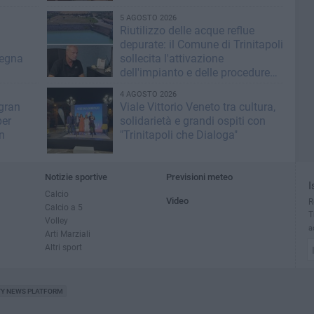
5 AGOSTO 2026
Riutilizzo delle acque reflue
depurate: il Comune di Trinitapoli
segna
sollecita l'attivazione
dell'impianto e delle procedure
operative
4 AGOSTO 2026
 gran
Viale Vittorio Veneto tra cultura,
per
solidarietà e grandi ospiti con
n
"Trinitapoli che Dialoga"
Notizie sportive
Previsioni meteo
I
Calcio
Video
R
Calcio a 5
T
Volley
a
Arti Marziali
Altri sport
TY NEWS PLATFORM