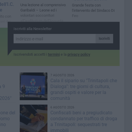
ell’I.C.
Una lezione al comprensivo
Grande festa con
ne
Garibaldi – Leone ed i
l'intervento del Sindaco Di
volontari soccorritori
Feo
ito con
all'auditorium dell'Assunta
oni dei
 cantanti
Iscriviti alla Newsletter
Iscriviti
Iscrivendoti accetti i
termini
e la
privacy policy
7 AGOSTO 2026
Cala il sipario su "Trinitapoli che
a 9
Dialoga": tre giorni di cultura,
grandi ospiti e valore per la
 2026"
comunità
6 AGOSTO 2026
ione del
Confiscati beni a pregiudicato
 Uomo
condannato per traffico di droga
ino
a Trinitapoli: sequestrati tre
immobili