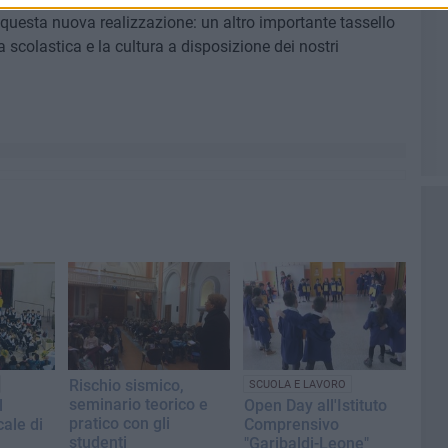
à questa nuova realizzazione: un altro importante tassello
a scolastica e la cultura a disposizione dei nostri
Rischio sismico,
SCUOLA E LAVORO
seminario teorico e
l
Open Day all'Istituto
pratico con gli
ale di
Comprensivo
studenti
"Garibaldi-Leone"