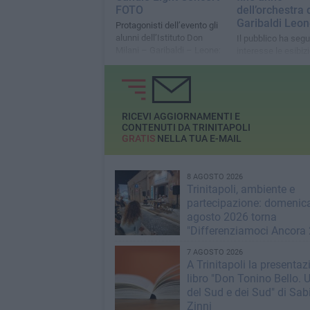
FOTO
dell’orchestra d
Garibaldi Leo
Protagonisti dell’evento gli
alunni dell’Istituto Don
Il pubblico ha segu
Milani – Garibaldi – Leone:
interesse le esibizi
con l’orchestra Young e il
giovani musicisti e
coro ‘Valle dell’Ofanto’
RICEVI AGGIORNAMENTI E
CONTENUTI DA TRINITAPOLI
GRATIS
NELLA TUA E-MAIL
8 AGOSTO 2026
Trinitapoli, ambiente e
partecipazione: domenic
agosto 2026 torna
"Differenziamoci Ancora
7 AGOSTO 2026
A Trinitapoli la presentaz
libro "Don Tonino Bello.
del Sud e dei Sud" di Sab
Zinni