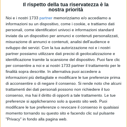
Il rispetto della tua riservatezza è la
nostra priorità
Noi e i nostri 1733
partner
memorizziamo e/o accediamo a
informazioni su un dispositivo, come i cookie, e trattiamo dati
5
personali, come identificatori univoci e informazioni standard
inviate da un dispositivo per annunci e contenuti personalizzati,
misurazione di annunci e contenuti, analisi dell'audience e
sviluppo dei servizi.
Con la tua autorizzazione noi e i nostri
Venerdì pomeriggio, nel corso della riunione del consiglio dei
partner possiamo utilizzare dati precisi di geolocalizzazione e
Ministri, si è provveduto ad alcune nomine e trasferimenti
identificazione tramite la scansione del dispositivo. Puoi fare clic
inerenti dirigenti superiori dell'amministrazione del ministero
per consentire a noi e ai nostri 1733 partner il trattamento per le
dell'interno.
finalità sopra descritte. In alternativa puoi accedere a
informazioni più dettagliate e modificare le tue preferenze prima
La dottoressa Maria Antonietta Cerniglia, da Barletta-Andria-
di acconsentire o di negare il consenso.
Si rende noto che alcuni
trattamenti dei dati personali possono non richiedere il tuo
Trani, è stata destinata a svolgere le funzioni di Prefetto ad
consenso, ma hai il diritto di opporti a tale trattamento. Le tue
Enna.
preferenze si applicheranno solo a questo sito web. Puoi
modificare le tue preferenze o revocare il consenso in qualsiasi
Per la Bat è stato designato il dottor Emilio Dario Sensi, che
momento tornando su questo sito e facendo clic sul pulsante
cessa dalla posizione di fuori ruolo presso la presidenza del
"Privacy" in fondo alla pagina web.
consiglio dei ministri con incarico di rappresentante del