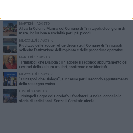
GIOVEDÌ 6 AGOSTO
Confiscati beni a pregiudicato condannato per traffico di droga a
Trinitapoli: sequestrati tre immobili
MARTEDÌ 4 AGOSTO
Al via la Colonia Marina del Comune di Trinitapoli: dieci giorni di
mare, inclusione e socialità per i più piccoli
MERCOLEDÌ 5 AGOSTO
Riutilizzo delle acque reflue depurate: il Comune di Trinitapoli
sollecita l'attivazione dell'impianto e delle procedure operative
MARTEDÌ 4 AGOSTO
"Trinitapoli che Dialoga": il 4 agosto il secondo appuntamento del
Festival della Cultura tra libri, confronto e solidarietà
MERCOLEDÌ 5 AGOSTO
“Trinitapoli che Dialoga”, successo per il secondo appuntamento
della rassegna estiva
LUNEDÌ 3 AGOSTO
Trinitapoli-Sagra del Carciofo, i fondatori: «Così si cancella la
storia di sedici anni. Senza il Comitato niente
istituzionalizzazione»