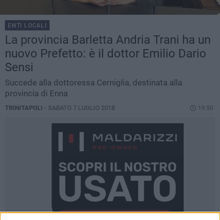
ENTI LOCALI
La provincia Barletta Andria Trani ha un
nuovo Prefetto: è il dottor Emilio Dario
Sensi
Succede alla dottoressa Cerniglia, destinata alla
provincia di Enna
TRINITAPOLI -
SABATO 7 LUGLIO 2018
19.50