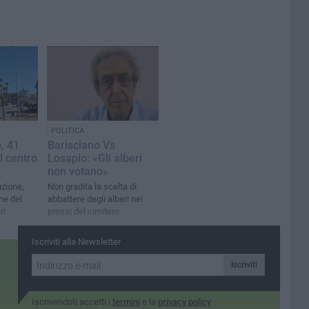
POLITICA
, 41
Barisciano Vs
l centro
Losapio: «Gli alberi
non votano»
uzione,
Non gradita la scelta di
ne del
abbattere degli alberi nei
ri
pressi del cimitero
Iscriviti alla Newsletter
Iscriviti
Iscrivendoti accetti i
termini
e la
privacy policy