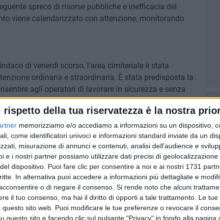
uente spreco di risorse pubbliche e inefficacia del
vento viene calendarizzato con attenzione, monitorando
daco di venerdì scorso, l'area cimiteriale è stata
tenzione ordinaria e straordinaria. È stata predisposta la
sentire agli operatori di lavorare in sicurezza e senza
l rispetto della tua riservatezza è la nostra prior
letamente trattate e ripulite. È stato ripulito anche il
inando, al fine di agevolare l'accesso pedonale al
artner
memorizziamo e/o accediamo a informazioni su un dispositivo, c
eseguiti nel pieno rispetto della programmazione e delle
ali, come identificatori univoci e informazioni standard inviate da un di
zzati, misurazione di annunci e contenuti, analisi dell'audience e svilupp
i e i nostri partner possiamo utilizzare dati precisi di geolocalizzazione 
del dispositivo. Puoi fare clic per consentire a noi e ai nostri 1731 partn
critte. In alternativa puoi accedere a informazioni più dettagliate e modif
ogni servizio di competenza, con l'obiettivo di garantire
acconsentire o di negare il consenso.
Si rende noto che alcuni trattamen
ilità e trasparenza L'Assessorato all'Ambiente e
e il tuo consenso, ma hai il diritto di opporti a tale trattamento. Le tue
re a disposizione per chiarimenti, interpellanze e
 questo sito web. Puoi modificare le tue preferenze o revocare il conse
rocedure istituzionali e della correttezza amministrativa. Il
questo sito e facendo clic sul pulsante "Privacy" in fondo alla pagina