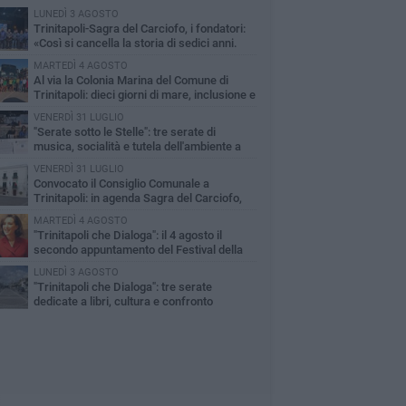
LUNEDÌ 3 AGOSTO
Trinitapoli-Sagra del Carciofo, i fondatori:
«Così si cancella la storia di sedici anni.
za il Comitato niente istituzionalizzazione»
MARTEDÌ 4 AGOSTO
Al via la Colonia Marina del Comune di
Trinitapoli: dieci giorni di mare, inclusione e
ialità per i più piccoli
VENERDÌ 31 LUGLIO
"Serate sotto le Stelle": tre serate di
musica, socialità e tutela dell'ambiente a
nitapoli
VENERDÌ 31 LUGLIO
Convocato il Consiglio Comunale a
Trinitapoli: in agenda Sagra del Carciofo,
eosorveglianza e sanità
MARTEDÌ 4 AGOSTO
"Trinitapoli che Dialoga": il 4 agosto il
secondo appuntamento del Festival della
tura tra libri, confronto e solidarietà
LUNEDÌ 3 AGOSTO
"Trinitapoli che Dialoga": tre serate
dedicate a libri, cultura e confronto