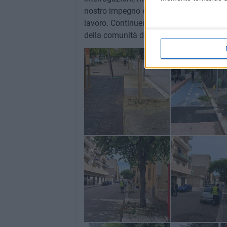
nostro impegno è quotidiano e costante
lavoro. Continueremo a operare con serie
della comunità di Trinitapoli.