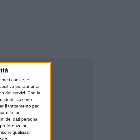
ità
ome i cookie, e
spositivo per annunci
o dei servizi.
Con la
e identificazione
er il trattamento per
icare le tue
ti dei dati personali
 preferenze si
nso in qualsiasi
 web.