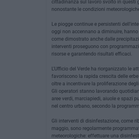
cittadinanza sul lavoro svolto in questi g
nonostante le condizioni meteorologiche 
Le piogge continue e persistenti dell'in
oggi non accennano a diminuire, hanno i
come dimostrato anche dalle precipitazion
interventi proseguono con programmazion
risorse e garantendo risultati efficaci.
L'Ufficio del Verde ha riorganizzato le a
favoriscono la rapida crescita delle erb
oltre a incentivare la proliferazione degli 
Gli operatori stanno lavorando quotidia
aree verdi, marciapiedi, aiuole e spazi pu
nel centro urbano, secondo la programm
Gli interventi di disinfestazione, come r
maggio, sono regolarmente programmati
meteorologiche: effettuare una disinfest