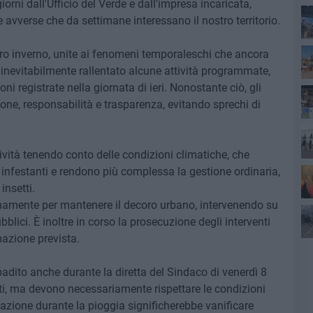
iorni dall'Ufficio del Verde e dall'impresa incaricata,
avverse che da settimane interessano il nostro territorio.
Sen
tero inverno, unite ai fenomeni temporaleschi che ancora
nevitabilmente rallentato alcune attività programmate,
soc
i registrate nella giornata di ieri. Nonostante ciò, gli
e, responsabilità e trasparenza, evitando sprechi di
Tri
ttività tenendo conto delle condizioni climatiche, che
vid
e infestanti e rendono più complessa la gestione ordinaria,
insetti.
namente per mantenere il decoro urbano, intervenendo su
Cul
bblici. È inoltre in corso la prosecuzione degli interventi
azione prevista.
ibadito anche durante la diretta del Sindaco di venerdì 8
, ma devono necessariamente rispettare le condizioni
azione durante la pioggia significherebbe vanificare