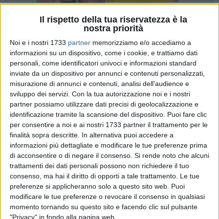
Il rispetto della tua riservatezza è la
nostra priorità
Noi e i nostri 1733
partner
memorizziamo e/o accediamo a
informazioni su un dispositivo, come i cookie, e trattiamo dati
personali, come identificatori univoci e informazioni standard
inviate da un dispositivo per annunci e contenuti personalizzati,
Si è svolto presso la Sala Consiliare del Comune di
misurazione di annunci e contenuti, analisi dell'audience e
Trinitapoli un incontro dedicato all'organizzazione del
sviluppo dei servizi.
Con la tua autorizzazione noi e i nostri
mercato settimanale serale estivo, promosso
partner possiamo utilizzare dati precisi di geolocalizzazione e
dall'Amministrazione Comunale in collaborazione con gli
identificazione tramite la scansione del dispositivo. Puoi fare clic
per consentire a noi e ai nostri 1733 partner il trattamento per le
operatori commerciali del territorio.
finalità sopra descritte. In alternativa puoi accedere a
informazioni più dettagliate e modificare le tue preferenze prima
La prima data del mercato serale è stata fissata per sabato 6
di acconsentire o di negare il consenso.
Si rende noto che alcuni
giugno 2026, dando ufficialmente il via a un calendario di
trattamenti dei dati personali possono non richiedere il tuo
appuntamenti che accompagnerà cittadini e visitatori per
consenso, ma hai il diritto di opporti a tale trattamento. Le tue
tutta la stagione estiva. L'iniziativa nasce con l'obiettivo di
preferenze si applicheranno solo a questo sito web. Puoi
valorizzare il commercio locale, favorire la socialità e rendere
modificare le tue preferenze o revocare il consenso in qualsiasi
momento tornando su questo sito e facendo clic sul pulsante
ancora più vivace il centro cittadino nelle ore serali.
"Privacy" in fondo alla pagina web.