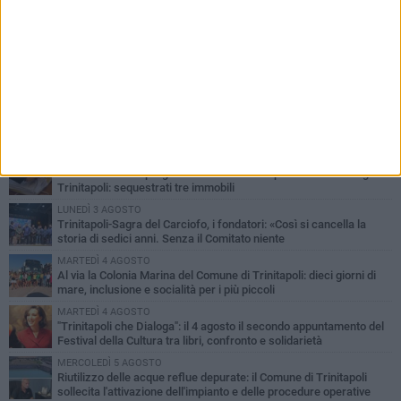
PIÙ LETTI QUESTA SETTIMANA
GIOVEDÌ 6 AGOSTO
Confiscati beni a pregiudicato condannato per traffico di droga a
Trinitapoli: sequestrati tre immobili
LUNEDÌ 3 AGOSTO
Trinitapoli-Sagra del Carciofo, i fondatori: «Così si cancella la
storia di sedici anni. Senza il Comitato niente
istituzionalizzazione»
MARTEDÌ 4 AGOSTO
Al via la Colonia Marina del Comune di Trinitapoli: dieci giorni di
mare, inclusione e socialità per i più piccoli
MARTEDÌ 4 AGOSTO
"Trinitapoli che Dialoga": il 4 agosto il secondo appuntamento del
Festival della Cultura tra libri, confronto e solidarietà
MERCOLEDÌ 5 AGOSTO
Riutilizzo delle acque reflue depurate: il Comune di Trinitapoli
sollecita l'attivazione dell'impianto e delle procedure operative