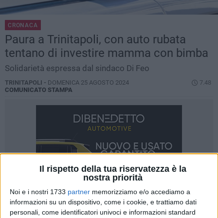
CRONACA
Paura a Trinitapoli, con auto rubata
tentano di investire mamma con bimba
Solidarietà espressa dal sindaco Di Feo
TRINITAPOLI -
DOMENICA 25 AGOSTO 2024
7.48
COMUNICATO STAMPA
Il rispetto della tua riservatezza è la
nostra priorità
Noi e i nostri 1733
partner
memorizziamo e/o accediamo a
informazioni su un dispositivo, come i cookie, e trattiamo dati
personali, come identificatori univoci e informazioni standard