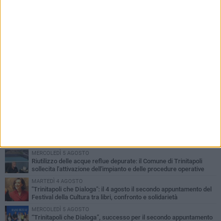
PIÙ LETTI QUESTA SETTIMANA
GIOVEDÌ 6 AGOSTO
Confiscati beni a pregiudicato condannato per traffico di droga a
Trinitapoli: sequestrati tre immobili
LUNEDÌ 3 AGOSTO
Trinitapoli-Sagra del Carciofo, i fondatori: «Così si cancella la
storia di sedici anni. Senza il Comitato niente
istituzionalizzazione»
MARTEDÌ 4 AGOSTO
Al via la Colonia Marina del Comune di Trinitapoli: dieci giorni di
mare, inclusione e socialità per i più piccoli
MERCOLEDÌ 5 AGOSTO
Riutilizzo delle acque reflue depurate: il Comune di Trinitapoli
sollecita l'attivazione dell'impianto e delle procedure operative
MARTEDÌ 4 AGOSTO
"Trinitapoli che Dialoga": il 4 agosto il secondo appuntamento del
Festival della Cultura tra libri, confronto e solidarietà
MERCOLEDÌ 5 AGOSTO
“Trinitapoli che Dialoga”, successo per il secondo appuntamento