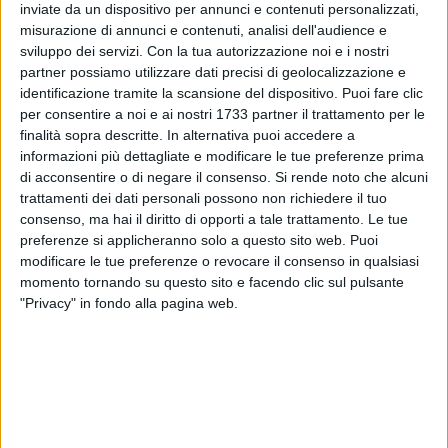
inviate da un dispositivo per annunci e contenuti personalizzati,
misurazione di annunci e contenuti, analisi dell'audience e
sviluppo dei servizi.
Con la tua autorizzazione noi e i nostri
6
partner possiamo utilizzare dati precisi di geolocalizzazione e
identificazione tramite la scansione del dispositivo. Puoi fare clic
per consentire a noi e ai nostri 1733 partner il trattamento per le
finalità sopra descritte. In alternativa puoi accedere a
Triste vicenda per Trinitapoli: giornata da incubo capitata ad
informazioni più dettagliate e modificare le tue preferenze prima
una famiglia casalina migrata al nord più di 30 anni fa, e
di acconsentire o di negare il consenso.
Si rende noto che alcuni
tornata al sud per le vacanze estive, a cui è stata rubata
trattamenti dei dati personali possono non richiedere il tuo
martedì scorso un'auto, una 500 X quasi nuova, davanti
consenso, ma hai il diritto di opporti a tale trattamento. Le tue
all'abitazione in via Palermo.
preferenze si applicheranno solo a questo sito web. Puoi
modificare le tue preferenze o revocare il consenso in qualsiasi
Il fattaccio ha visto come protagonisti due uomini
momento tornando su questo sito e facendo clic sul pulsante
"Privacy" in fondo alla pagina web.
incappucciati che si aggiravano intorno alla macchina
tentando di investire la signora, con in braccio una bambina
di 10 mesi, che si era messa davanti per ostruire i ladri, ma
loro hanno intimato di investirla.
Dopo che è stata diffusa la notizia, il sindaco Francesco Di