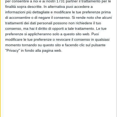
per consentire a noi e ai nostri 1731 partner il trattamento per le
Il cuore del workshop
si è sviluppato attorno al tema del
finalità sopra descritte. In alternativa puoi accedere a
confirmation bias
(pregiudizio di conferma), uno dei più
informazioni più dettagliate e modificare le tue preferenze prima
insidiosi meccanismi mentali che influenzano le decisioni,
di acconsentire o di negare il consenso.
Si rende noto che alcuni
sia personali che aziendali. Attraverso la visione guidata
trattamenti dei dati personali possono non richiedere il tuo
della scena cinematografica e l'analisi di
casi aziendali reali
,
consenso, ma hai il diritto di opporti a tale trattamento. Le tue
preferenze si applicheranno solo a questo sito web. Puoi
i partecipanti hanno potuto confrontarsi con dinamiche
modificare le tue preferenze o revocare il consenso in qualsiasi
decisionali distorte da preconcetti, automatismi cognitivi e
momento tornando su questo sito e facendo clic sul pulsante
trappole logiche.
"Privacy" in fondo alla pagina web.
Il Dott.
Savino Lapalombella
, Presidente di
Mediaone Italia
,
ha commentato:
"Con Mediaone Academy non offriamo solo
formazione, ma esperienze trasformative. 'Picche rosse e
fiori neri' è un perfetto esempio di come una narrazione ben
costruita possa diventare uno strumento potente per
riflettere sulle dinamiche mentali che limitano il pensiero
strategico. Oggi, più che mai, le imprese hanno bisogno di
leader capaci di riconoscere i propri bias e superare i vincoli
invisibili che frenano l'innovazione."