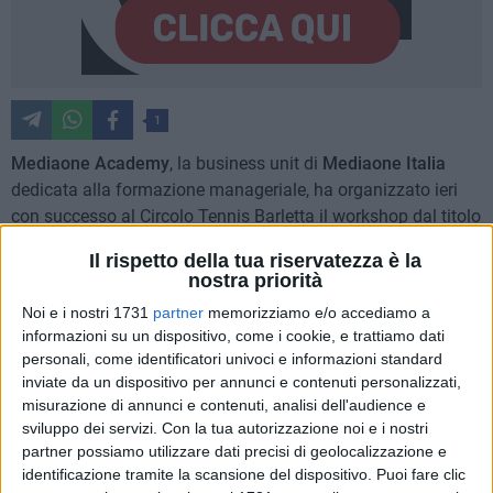
1
Mediaone Academy
, la business unit di
Mediaone Italia
dedicata alla formazione manageriale, ha organizzato ieri
con successo al Circolo Tennis Barletta il workshop dal titolo
"Picche rosse e fiori neri"
, un percorso formativo che ha
Il rispetto della tua riservatezza è la
saputo coniugare cultura cinematografica, neuroscienze e
nostra priorità
applicazioni strategiche nel business.
Noi e i nostri 1731
partner
memorizziamo e/o accediamo a
informazioni su un dispositivo, come i cookie, e trattiamo dati
Il titolo prende spunto dalla scena madre del film cult
personali, come identificatori univoci e informazioni standard
"Interstate 60"
(2002), diretto da
Bob Gale
e prodotto da
inviate da un dispositivo per annunci e contenuti personalizzati,
Peter Newman
, in cui una semplice sequenza di carte si
misurazione di annunci e contenuti, analisi dell'audience e
trasforma in una profonda riflessione sul potere delle
sviluppo dei servizi.
Con la tua autorizzazione noi e i nostri
partner possiamo utilizzare dati precisi di geolocalizzazione e
convinzioni e sulla percezione della realtà.
identificazione tramite la scansione del dispositivo. Puoi fare clic