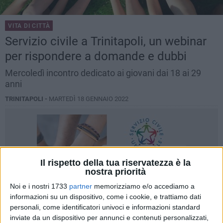
VITA DI CITTÀ
Servizio civile a Trinitapoli, un webinar
per rispondere a domande e dubbi
Mercoledì incontro dedicato ai giovani dai 18 ai 29
anni
TRINITAPOLI -
MARTEDÌ 18 GENNAIO 2022
Il rispetto della tua riservatezza è la
nostra priorità
Noi e i nostri 1733
partner
memorizziamo e/o accediamo a
informazioni su un dispositivo, come i cookie, e trattiamo dati
personali, come identificatori univoci e informazioni standard
inviate da un dispositivo per annunci e contenuti personalizzati,