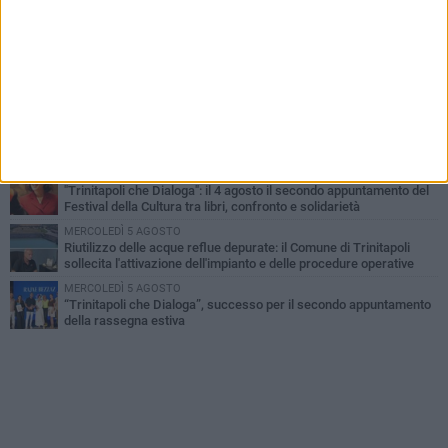
GIOVEDÌ 6 AGOSTO
Confiscati beni a pregiudicato condannato per traffico di droga a
Trinitapoli: sequestrati tre immobili
LUNEDÌ 3 AGOSTO
Trinitapoli-Sagra del Carciofo, i fondatori: «Così si cancella la
storia di sedici anni. Senza il Comitato niente
istituzionalizzazione»
MARTEDÌ 4 AGOSTO
Al via la Colonia Marina del Comune di Trinitapoli: dieci giorni di
mare, inclusione e socialità per i più piccoli
MARTEDÌ 4 AGOSTO
"Trinitapoli che Dialoga": il 4 agosto il secondo appuntamento del
Festival della Cultura tra libri, confronto e solidarietà
MERCOLEDÌ 5 AGOSTO
Riutilizzo delle acque reflue depurate: il Comune di Trinitapoli
sollecita l'attivazione dell'impianto e delle procedure operative
MERCOLEDÌ 5 AGOSTO
“Trinitapoli che Dialoga”, successo per il secondo appuntamento
della rassegna estiva