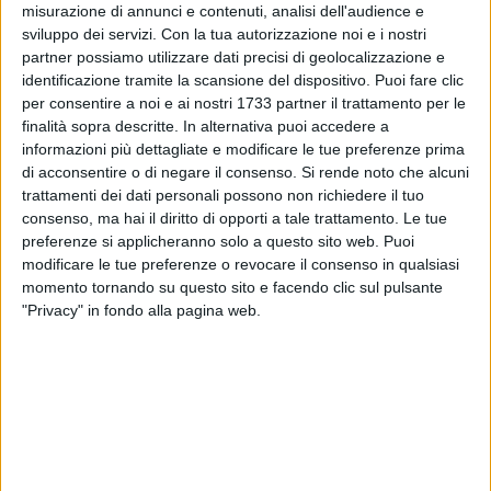
misurazione di annunci e contenuti, analisi dell'audience e
sviluppo dei servizi.
Con la tua autorizzazione noi e i nostri
partner possiamo utilizzare dati precisi di geolocalizzazione e
identificazione tramite la scansione del dispositivo. Puoi fare clic
2
per consentire a noi e ai nostri 1733 partner il trattamento per le
finalità sopra descritte. In alternativa puoi accedere a
informazioni più dettagliate e modificare le tue preferenze prima
Presso il Comune di Trinitapoli è possibile per i giovani dei
di acconsentire o di negare il consenso.
Si rende noto che alcuni
18 ai 29 anni partecipare al Bando di Selezione per n. 12
trattamenti dei dati personali possono non richiedere il tuo
volontari di Servizio Civile per n. 3 progetti:
consenso, ma hai il diritto di opporti a tale trattamento. Le tue
preferenze si applicheranno solo a questo sito web. Puoi
modificare le tue preferenze o revocare il consenso in qualsiasi
• FRUI...AMO L'ARTE: Area "Cura e conservazione delle
momento tornando su questo sito e facendo clic sul pulsante
Biblioteche — patrimonio artistico culturale", per attività di
"Privacy" in fondo alla pagina web.
sensibilizzazione, valorizzazione e promozione culturale
attraverso la Biblioteca Comunale, Museo ed Ipogei
• SOS AMBIENTE IN CITTA': Area "Riqualificazione Urbana",
per attività di sensibilizzazione, promozione e interventi circa
il verde pubblico, raccolta differenziata, educazione
ambientale.
• SOS FAMIGLIE E MINORI: Area "Assistenza minori e