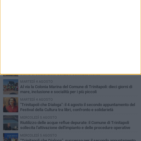
PIÙ LETTI QUESTA SETTIMANA
GIOVEDÌ 6 AGOSTO
Confiscati beni a pregiudicato condannato per traffico di droga a
Trinitapoli: sequestrati tre immobili
LUNEDÌ 3 AGOSTO
Trinitapoli-Sagra del Carciofo, i fondatori: «Così si cancella la
storia di sedici anni. Senza il Comitato niente
istituzionalizzazione»
MARTEDÌ 4 AGOSTO
Al via la Colonia Marina del Comune di Trinitapoli: dieci giorni di
mare, inclusione e socialità per i più piccoli
MARTEDÌ 4 AGOSTO
"Trinitapoli che Dialoga": il 4 agosto il secondo appuntamento del
Festival della Cultura tra libri, confronto e solidarietà
MERCOLEDÌ 5 AGOSTO
Riutilizzo delle acque reflue depurate: il Comune di Trinitapoli
sollecita l'attivazione dell'impianto e delle procedure operative
MERCOLEDÌ 5 AGOSTO
“Trinitapoli che Dialoga”, successo per il secondo appuntamento