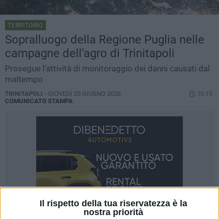
TERRITORIO
Sopralluogo della Regione Puglia nelle
campagne dell’agro di Trinitapoli
Prosegue l’attività di monitoraggio dei danni causati dal
maltempo
TRINITAPOLI -
GIOVEDÌ 25 GIUGNO 2026
10.15
COMUNICATO STAMPA
Il rispetto della tua riservatezza è la
nostra priorità