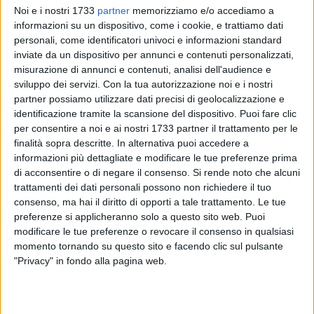
Noi e i nostri 1733
partner
memorizziamo e/o accediamo a
informazioni su un dispositivo, come i cookie, e trattiamo dati
personali, come identificatori univoci e informazioni standard
inviate da un dispositivo per annunci e contenuti personalizzati,
misurazione di annunci e contenuti, analisi dell'audience e
sviluppo dei servizi.
Con la tua autorizzazione noi e i nostri
partner possiamo utilizzare dati precisi di geolocalizzazione e
Prosegue l'attività di ricognizione e monitoraggio dei danni
identificazione tramite la scansione del dispositivo. Puoi fare clic
per consentire a noi e ai nostri 1733 partner il trattamento per le
subiti dal comparto agricolo del territorio a seguito dei
finalità sopra descritte. In alternativa puoi accedere a
recenti eventi atmosferici che hanno colpito l'agro di
informazioni più dettagliate e modificare le tue preferenze prima
Trinitapoli. Nella giornata del, 24 giugno 2026, il Comune di
di acconsentire o di negare il consenso.
Si rende noto che alcuni
Trinitapoli ha ospitato il funzionario del Dipartimento
trattamenti dei dati personali possono non richiedere il tuo
Agricoltura della Regione Puglia, dott. Angelo Vitobello, per
consenso, ma hai il diritto di opporti a tale trattamento. Le tue
un sopralluogo tecnico che integra il lavoro già avviato con
preferenze si applicheranno solo a questo sito web. Puoi
la precedente visita effettuata il 7 maggio 2026. L'obiettivo è
modificare le tue preferenze o revocare il consenso in qualsiasi
momento tornando su questo sito e facendo clic sul pulsante
completare il quadro delle criticità riscontrate e raccogliere
"Privacy" in fondo alla pagina web.
ulteriori elementi utili alla valutazione dei danni subiti dalle
aziende agricole del territorio.