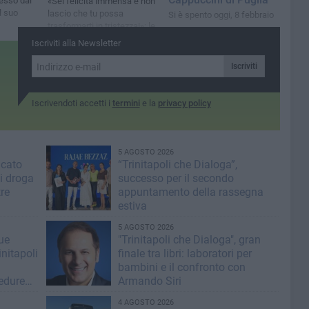
esso dal
«Sei felicità immensa e non
l suo
lascio che tu possa
Si è spento oggi, 8 febbraio
trasformarti in tristezza!»: le
parole del cantante dei
Iscriviti alla Newsletter
Negramaro
Iscriviti
Iscrivendoti accetti i
termini
e la
privacy policy
5 AGOSTO 2026
icato
“Trinitapoli che Dialoga”,
i droga
successo per il secondo
tre
appuntamento della rassegna
estiva
5 AGOSTO 2026
lue
"Trinitapoli che Dialoga", gran
nitapoli
finale tra libri: laboratori per
bambini e il confronto con
cedure
Armando Siri
4 AGOSTO 2026