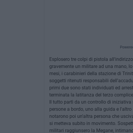
Powere
Esplosero tre colpi di pistola all'indirizz
gravemente un militare ad una mano, lo 
mesi, i carabinieri della stazione di Trini
soggetti ritenuti responsabili dell'accaduto
primi due sono stati individuati ed arres
terminata la latitanza del terzo complice
Il tutto partì da un controllo di iniziat
persone a bordo, uno alla guida e l'altro
notarono poi un'altra persona che usciv
si metteva subito in movimento. Sospett
militari raggiunsero la Megane, intimando