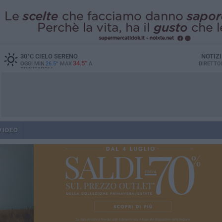
30
°C
CIELO SERENO
NOTIZ
34.5°
OGGI MIN
26.5°
MAX
A
DIRETTO
TRINITAPOLI
VIDEO