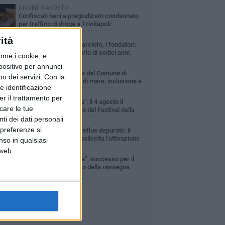
GIOVEDÌ 6 AGOSTO
Confiscati beni a pregiudicato condannato
per traffico di droga a Trinitapoli:
uestrati tre immobili
LUNEDÌ 3 AGOSTO
ità
Trinitapoli-Sagra del Carciofo, i fondatori:
«Così si cancella la storia di sedici anni.
ome i cookie, e
za il Comitato niente istituzionalizzazione»
MARTEDÌ 4 AGOSTO
spositivo per annunci
Al via la Colonia Marina del Comune di
o dei servizi.
Con la
Trinitapoli: dieci giorni di mare, inclusione e
e identificazione
ialità per i più piccoli
MARTEDÌ 4 AGOSTO
er il trattamento per
"Trinitapoli che Dialoga": il 4 agosto il
icare le tue
secondo appuntamento del Festival della
tura tra libri, confronto e solidarietà
ti dei dati personali
MERCOLEDÌ 5 AGOSTO
 preferenze si
Riutilizzo delle acque reflue depurate: il
Comune di Trinitapoli sollecita l'attivazione
nso in qualsiasi
l'impianto e delle procedure operative
 web.
MERCOLEDÌ 5 AGOSTO
“Trinitapoli che Dialoga”, successo per il
secondo appuntamento della rassegna
iva