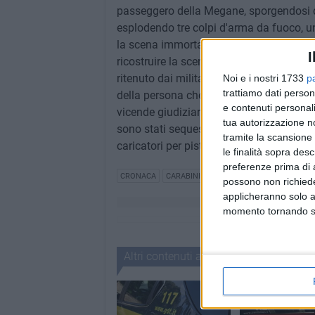
passeggero della Megane, sporgendosi dal
esplodendo tre colpi d'arma da fuoco, un
la scena immortalata da una telecamera 
I
ricostruire la scena e giungere ai tre. L'a
ritenuto dai militari il soggetto alla gui
Noi e i nostri 1733
p
trattiamo dati person
della persona che era stata vista, A.G., 3
e contenuti personali
vicende giudiziarie. E' stata quindi effet
tua autorizzazione no
sono stati sequestrati un fucile a canne 
tramite la scansione 
caricatori per pistola con cartucce calib
le finalità sopra des
preferenze prima di 
CRONACA
CARABINIERI
possono non richieder
applicheranno solo a
momento tornando su 
Altri contenuti a tema