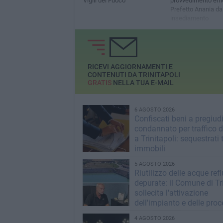
Vigili del Fuoco
provvedimento em
Prefetto Anania da
insediamento
RICEVI AGGIORNAMENTI E
CONTENUTI DA TRINITAPOLI
GRATIS
NELLA TUA E-MAIL
6 AGOSTO 2026
Confiscati beni a pregiud
condannato per traffico d
a Trinitapoli: sequestrati 
immobili
5 AGOSTO 2026
Riutilizzo delle acque ref
depurate: il Comune di Tri
sollecita l'attivazione
dell'impianto e delle pro
operative
4 AGOSTO 2026