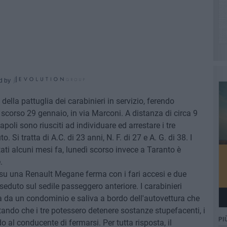
d by
o della pattuglia dei carabinieri in servizio, ferendo
scorso 29 gennaio, in via Marconi. A distanza di circa 9
tapoli sono riusciti ad individuare ed arrestare i tre
. Si tratta di A.C. di 23 anni, N. F. di 27 e A. G. di 38. I
tati alcuni mesi fa, lunedì scorso invece a Taranto è
.
iva su una Renault Megane ferma con i fari accesi e due
 seduto sul sedile passeggero anteriore. I carabinieri
a da un condominio e saliva a bordo dell'autovettura che
ando che i tre potessero detenere sostanze stupefacenti, i
PI
 al conducente di fermarsi. Per tutta risposta, il