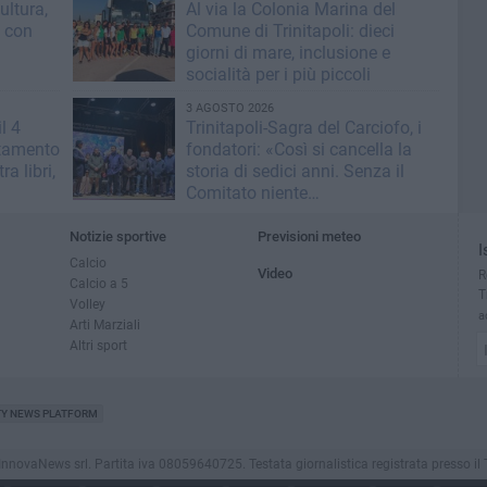
ultura,
Al via la Colonia Marina del
i con
Comune di Trinitapoli: dieci
giorni di mare, inclusione e
socialità per i più piccoli
3 AGOSTO 2026
l 4
Trinitapoli-Sagra del Carciofo, i
ntamento
fondatori: «Così si cancella la
ra libri,
storia di sedici anni. Senza il
Comitato niente
istituzionalizzazione»
Notizie sportive
Previsioni meteo
I
Calcio
Video
R
Calcio a 5
T
Volley
a
Arti Marziali
Altri sport
TY NEWS PLATFORM
novaNews srl. Partita iva 08059640725. Testata giornalistica registrata presso il Tribu