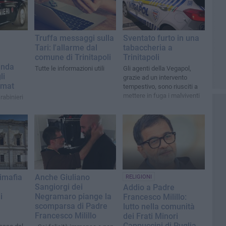
Truffa messaggi sulla
Sventato furto in una
Tari: l'allarme dal
tabaccheria a
comune di Trinitapoli
Trinitapoli
anda
Tutte le informazioni utili
Gli agenti della Vegapol,
li
grazie ad un intervento
omat
tempestivo, sono riusciti a
mettere in fuga i malviventi
rabinieri
timafia
Anche Giuliano
RELIGIONI
Sangiorgi dei
Addio a Padre
i
Negramaro piange la
Francesco Milillo:
scomparsa di Padre
lutto nella comunità
Francesco Milillo
dei Frati Minori
Cappuccini di Puglia