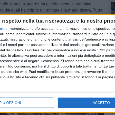
lo sportello, puntò una pistola verso i carabinieri
o dei quali ha colpito un militare alla mano destra. Tutta
posizionata lungo via Marconi, ha dato la possibilità di
seq
l rispetto della tua riservatezza è la nostra prior
uto è risultata essere in uso al 23enne A.C. di Trinitapoli,
da del mezzo. Contemporaneamente si è risaliti all'identità
artner
memorizziamo e/o accediamo a informazioni su un dispositivo, c
Sen
ali, come identificatori univoci e informazioni standard inviate da un di
8enne di Barletta, già noto ai militari per pregresse
zzati, misurazione di annunci e contenuti, analisi dell'audience e svilupp
tuata una perquisizione dell'abitazione all'esito della quale
i e i nostri partner possiamo utilizzare dati precisi di geolocalizzazione 
soc
mozze provento di furto, otto cartucce calibro 16, tre
del dispositivo. Puoi fare clic per consentire a noi e ai nostri 1733 partn
ro 7,65, un disturbatore di frequenze e tre maschere.
critte. In alternativa puoi accedere a informazioni più dettagliate e modif
Cul
acconsentire o di negare il consenso.
Si rende noto che alcuni trattamen
e il tuo consenso, ma hai il diritto di opporti a tale trattamento. Le tue
 questo sito web. Puoi modificare le tue preferenze o revocare il conse
del
questo sito e facendo clic sul pulsante "Privacy" in fondo alla pagina
est
PIÙ OPZIONI
ACCETTO