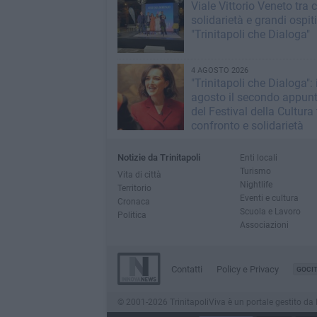
Viale Vittorio Veneto tra c
solidarietà e grandi ospit
"Trinitapoli che Dialoga"
4 AGOSTO 2026
"Trinitapoli che Dialoga": i
agosto il secondo appu
del Festival della Cultura t
confronto e solidarietà
Notizie da Trinitapoli
Enti locali
Turismo
Vita di città
Nightlife
Territorio
Eventi e cultura
Cronaca
Scuola e Lavoro
Politica
Associazioni
Contatti
Policy e Privacy
GOCI
© 2001-2026 TrinitapoliViva è un portale gestito da In