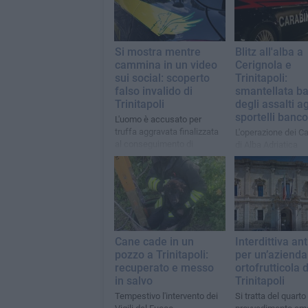
Si mostra mentre
Blitz all'alba a
cammina in un video
Cerignola e
sui social: scoperto
Trinitapoli:
falso invalido di
smantellata b
Trinitapoli
degli assalti ag
sportelli banc
L'uomo è accusato per
truffa aggravata finalizzata
L'operazione dei Ca
al conseguimento di
di Alba Adriatica
erogazioni pubbliche per
quasi 200 mila euro
Cane cade in un
Interdittiva an
pozzo a Trinitapoli:
per un’azienda
recuperato e messo
ortofrutticola d
in salvo
Trinitapoli
Tempestivo l'intervento dei
Si tratta del quarto