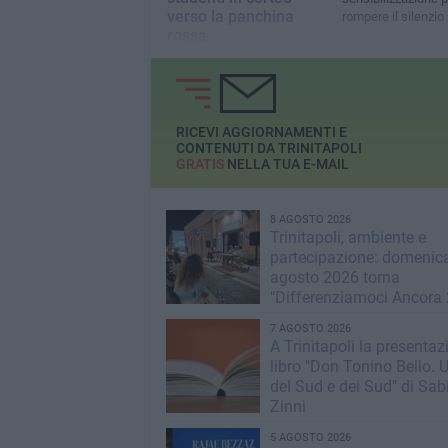
verso la panchina
rompere il silenzio
rossa
La manifestazione è stata
promossa
dall'amministrazione
comunale
RICEVI AGGIORNAMENTI E
CONTENUTI DA TRINITAPOLI
GRATIS
NELLA TUA E-MAIL
8 AGOSTO 2026
Trinitapoli, ambiente e
partecipazione: domenic
agosto 2026 torna
"Differenziamoci Ancora
7 AGOSTO 2026
A Trinitapoli la presentaz
libro "Don Tonino Bello.
del Sud e dei Sud" di Sab
Zinni
5 AGOSTO 2026