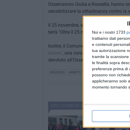
Osservatorio Giulia e Rossella, hanno org
sensibilizzare la cittadinanza contro la 
I
Il 25 novembre, alle ore 10.00 nell'Audit
terrà "Oltre il 25 novembre" per sensibili
Noi e i nostri 1733
p
trattiamo dati person
e contenuti personali
Inoltre, il Comune di Trinitapoli aderisce 
tua autorizzazione no
donne"
, una corsa su una distanza di 10
tramite la scansione 
devoluto all'Osservatorio Giulia e Rossel
le finalità sopra des
preferenze prima di 
VIOLENZA
AMBITO TAVOLIERE MERIDIONALE
possono non richieder
applicheranno solo a
momento tornando su 
Altri contenuti a tema