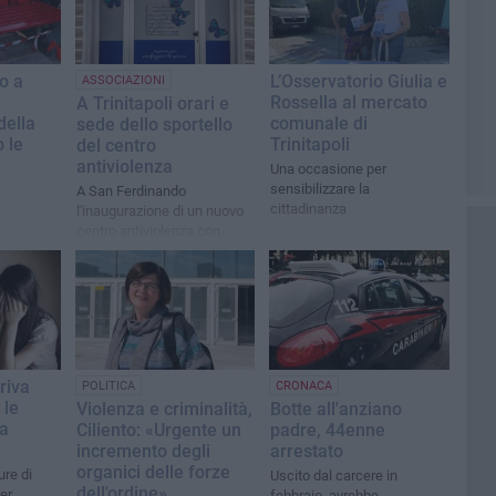
o a
L’Osservatorio Giulia e
ASSOCIAZIONI
Rossella al mercato
A Trinitapoli orari e
della
comunale di
sede dello sportello
 le
Trinitapoli
del centro
antiviolenza
Una occasione per
sensibilizzare la
A San Ferdinando
cittadinanza
l'inaugurazione di un nuovo
centro antiviolenza con
l'associazione "Osservatorio
Giulia e Rossella"
rriva
POLITICA
CRONACA
 le
Violenza e criminalità,
Botte all'anziano
la
Ciliento: «Urgente un
padre, 44enne
incremento degli
arrestato
organici delle forze
ure di
Uscito dal carcere in
dell'ordine»
er
febbraio, avrebbe