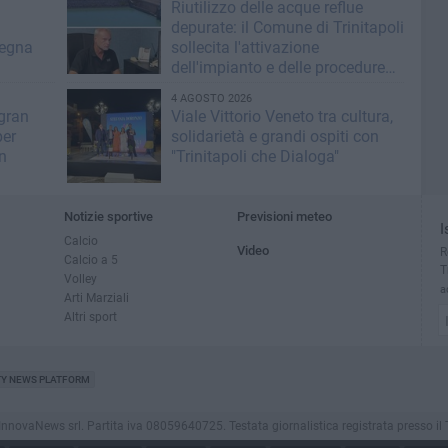
Riutilizzo delle acque reflue
depurate: il Comune di Trinitapoli
segna
sollecita l'attivazione
dell'impianto e delle procedure
operative
4 AGOSTO 2026
 gran
Viale Vittorio Veneto tra cultura,
per
solidarietà e grandi ospiti con
n
"Trinitapoli che Dialoga"
Notizie sportive
Previsioni meteo
I
Calcio
Video
R
Calcio a 5
T
Volley
a
Arti Marziali
Altri sport
TY NEWS PLATFORM
novaNews srl. Partita iva 08059640725. Testata giornalistica registrata presso il Tribu