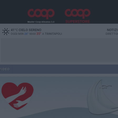
41
°C
CIELO SERENO
NOTIZ
35°
OGGI MIN
26°
MAX
A
TRINITAPOLI
DIRETTO
VIDEO