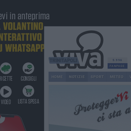
5.996
FANPAGE
HOME
NOTIZIE
SPORT
METEO