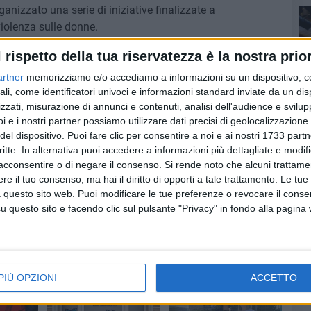
anizzato una serie di iniziative finalizzate a
violenza sulle donne.
seq
l rispetto della tua riservatezza è la nostra prior
orium dell'Istituto Comprensivo Statale "Garibaldi-Leone" si
zzare al contrasto della violenza nei confronti delle donne.
artner
memorizziamo e/o accediamo a informazioni su un dispositivo, c
Sen
ali, come identificatori univoci e informazioni standard inviate da un di
zzati, misurazione di annunci e contenuti, analisi dell'audience e svilupp
all'iniziativa
"Corri e Cammina contro la violenza sulle
i e i nostri partner possiamo utilizzare dati precisi di geolocalizzazione 
soc
km all'interno dei Comuni dell'Ambito. Il ricavato sarà
del dispositivo. Puoi fare clic per consentire a noi e ai nostri 1733 partn
la - Centro antiviolenza onlus di Barletta.
critte. In alternativa puoi accedere a informazioni più dettagliate e modif
Cul
acconsentire o di negare il consenso.
Si rende noto che alcuni trattamen
e il tuo consenso, ma hai il diritto di opporti a tale trattamento. Le tue
 questo sito web. Puoi modificare le tue preferenze o revocare il conse
del
questo sito e facendo clic sul pulsante "Privacy" in fondo alla pagina
est
PIÙ OPZIONI
ACCETTO