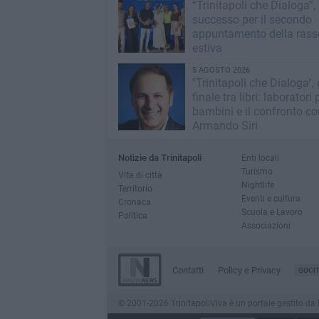
“Trinitapoli che Dialoga”,
successo per il secondo
appuntamento della ras
estiva
5 AGOSTO 2026
"Trinitapoli che Dialoga",
finale tra libri: laboratori 
bambini e il confronto co
Armando Siri
Notizie da Trinitapoli
Enti locali
Turismo
Vita di città
Nightlife
Territorio
Eventi e cultura
Cronaca
Scuola e Lavoro
Politica
Associazioni
Contatti
Policy e Privacy
GOCI
© 2001-2026 TrinitapoliViva è un portale gestito da In