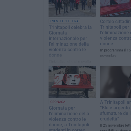
Corteo cittadin
EVENTI E CULTURA
Trinitapoli per
Trinitapoli celebra la
l'eliminazione 
Giornata
violenza contro
internazionale per
donne
l’eliminazione della
violenza contro le
In programma il 15
donne
novembre
L’iniziativa, che si è svolta
questa mattina, è stata
promossa dalla Fidapa BPW
Italy - Sezione Ofantina in
collaborazione con alcune
scuole della città
A Trinitapoli a
CRONACA
“Blu e argento:
Giornata per
sfumature del
l'eliminazione della
crudeltà”
violenza contro le
donne, a Trinitapoli
Il 25 novembre lett
studenti in corteo
sensibilizzazione p