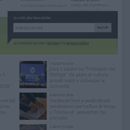
sottoposto il genitore a
«Fondamentale continuare a
ripetute vessazioni con
parlare di educazione»
minacce, violenze e
Iscriviti alla Newsletter
aggressioni fisiche a scopo
di estorsione
Iscriviti
Iscrivendoti accetti i
termini
e la
privacy policy
7 AGOSTO 2026
Cala il sipario su "Trinitapoli che
a 9
Dialoga": tre giorni di cultura,
grandi ospiti e valore per la
 2026"
comunità
6 AGOSTO 2026
ione del
Confiscati beni a pregiudicato
 Uomo
condannato per traffico di droga
ino
a Trinitapoli: sequestrati tre
immobili
5 AGOSTO 2026