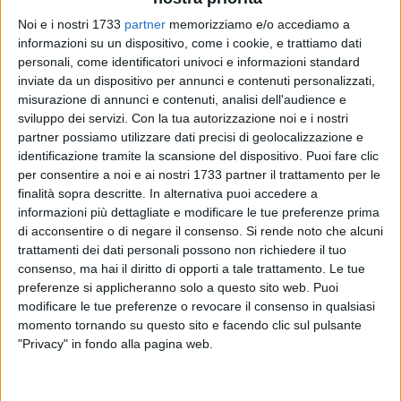
Noi e i nostri 1733
partner
memorizziamo e/o accediamo a
informazioni su un dispositivo, come i cookie, e trattiamo dati
personali, come identificatori univoci e informazioni standard
inviate da un dispositivo per annunci e contenuti personalizzati,
misurazione di annunci e contenuti, analisi dell'audience e
sviluppo dei servizi.
Con la tua autorizzazione noi e i nostri
partner possiamo utilizzare dati precisi di geolocalizzazione e
Il Comune di Trinitapoli celebra la cultura e il valore
identificazione tramite la scansione del dispositivo. Puoi fare clic
per consentire a noi e ai nostri 1733 partner il trattamento per le
dell'educazione con un partecipato incontro dedicato al libro
finalità sopra descritte. In alternativa puoi accedere a
"L'arte di insegnare ovvero d'essere felici" di Paolo Farina,
informazioni più dettagliate e modificare le tue preferenze prima
svoltosi martedì 12 maggio 2026 presso la Biblioteca
di acconsentire o di negare il consenso.
Si rende noto che alcuni
Comunale "Mons. Vincenzo Morra", luogo simbolo della
trattamenti dei dati personali possono non richiedere il tuo
crescita culturale della comunità cittadina.
consenso, ma hai il diritto di opporti a tale trattamento. Le tue
preferenze si applicheranno solo a questo sito web. Puoi
L'iniziativa, inserita nel programma nazionale de Il Maggio
modificare le tue preferenze o revocare il consenso in qualsiasi
momento tornando su questo sito e facendo clic sul pulsante
dei Libri, è stata promossa in collaborazione con il Comune
"Privacy" in fondo alla pagina web.
di Trinitapoli e la Cooperativa Lilith Med 2000, con il
patrocinio dell'Amministrazione comunale, nell'ambito del
progetto Una città che legge, finalizzato a promuovere