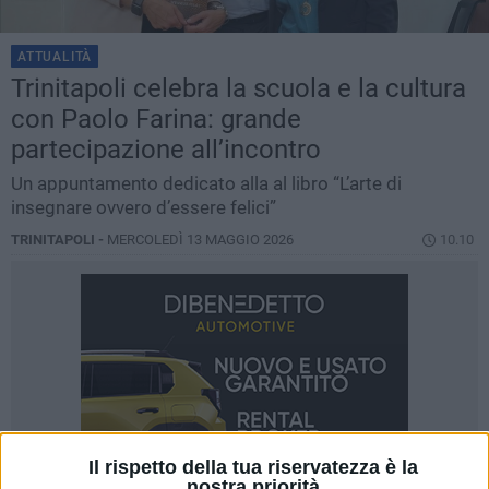
ATTUALITÀ
Trinitapoli celebra la scuola e la cultura
con Paolo Farina: grande
partecipazione all’incontro
Un appuntamento dedicato alla al libro “L’arte di
insegnare ovvero d’essere felici”
TRINITAPOLI -
MERCOLEDÌ 13 MAGGIO 2026
10.10
Il rispetto della tua riservatezza è la
nostra priorità