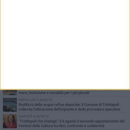
PIÙ LETTI QUESTA SETTIMANA
GIOVEDÌ 6 AGOSTO
Confiscati beni a pregiudicato condannato per traffico di droga a
Trinitapoli: sequestrati tre immobili
MARTEDÌ 4 AGOSTO
Al via la Colonia Marina del Comune di Trinitapoli: dieci giorni di
mare, inclusione e socialità per i più piccoli
MERCOLEDÌ 5 AGOSTO
Riutilizzo delle acque reflue depurate: il Comune di Trinitapoli
sollecita l'attivazione dell'impianto e delle procedure operative
MARTEDÌ 4 AGOSTO
"Trinitapoli che Dialoga": il 4 agosto il secondo appuntamento del
Festival della Cultura tra libri, confronto e solidarietà