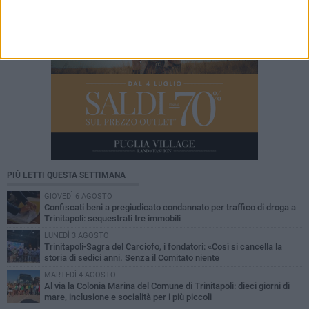
PIÙ LETTI QUESTA SETTIMANA
GIOVEDÌ 6 AGOSTO
Confiscati beni a pregiudicato condannato per traffico di droga a
Trinitapoli: sequestrati tre immobili
LUNEDÌ 3 AGOSTO
Trinitapoli-Sagra del Carciofo, i fondatori: «Così si cancella la
storia di sedici anni. Senza il Comitato niente
istituzionalizzazione»
MARTEDÌ 4 AGOSTO
Al via la Colonia Marina del Comune di Trinitapoli: dieci giorni di
mare, inclusione e socialità per i più piccoli