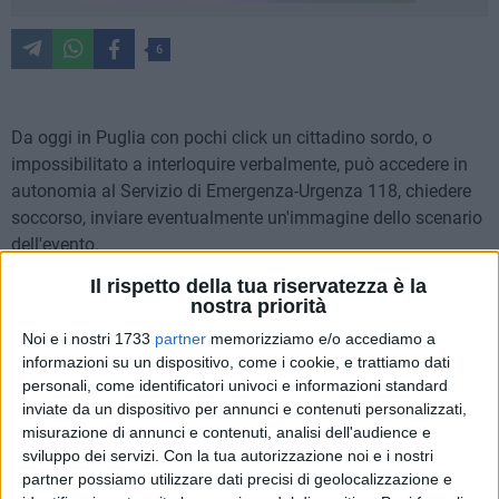
6
Da oggi in Puglia con pochi click un cittadino sordo, o
impossibilitato a interloquire verbalmente, può accedere in
autonomia al Servizio di Emergenza-Urgenza 118, chiedere
soccorso, inviare eventualmente un'immagine dello scenario
dell'evento.
Il rispetto della tua riservatezza è la
L'app 118Sordi Puglia, è l'innovativo sistema, connesso e
nostra priorità
integrato con la Centrale Operativa del 118, che assicura una
Noi e i nostri 1733
partner
memorizziamo e/o accediamo a
tempestiva ed efficiente gestione del soccorso.
informazioni su un dispositivo, come i cookie, e trattiamo dati
personali, come identificatori univoci e informazioni standard
"Siamo orgogliosi – ha detto Emiliano oggi dopo la
inviate da un dispositivo per annunci e contenuti personalizzati,
conferenza stampa - di presentare un'altra applicazione
misurazione di annunci e contenuti, analisi dell'audience e
sviluppo dei servizi.
Con la tua autorizzazione noi e i nostri
innovativa che offre l'opportunità a tutti i cittadini di avere
partner possiamo utilizzare dati precisi di geolocalizzazione e
pari accesso ai servizi sanitari. L'attenzione di questa