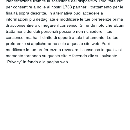
identificazione tramite la scansione del dispositivo. Puoi fare clic
amministrazione è sempre rivolta alla risoluzione dei
per consentire a noi e ai nostri 1733 partner il trattamento per le
problemi e a concentrare le energie dove servono, a far
finalità sopra descritte. In alternativa puoi accedere a
convergere le risorse e i finanziamenti regionali per la ricerca
informazioni più dettagliate e modificare le tue preferenze prima
e l'innovazione nella direzione di servizi digitali semplici e
di acconsentire o di negare il consenso.
Si rende noto che alcuni
inclusivi".
trattamenti dei dati personali possono non richiedere il tuo
consenso, ma hai il diritto di opporti a tale trattamento. Le tue
preferenze si applicheranno solo a questo sito web. Puoi
L'app "118Sordi" - premiata recentemente nell'ambito del
modificare le tue preferenze o revocare il consenso in qualsiasi
"Premio PA sostenibile 2018: 100 progetti per raggiungere gli
momento tornando su questo sito e facendo clic sul pulsante
obiettivi dell'Agenda 2030" organizzato da FORUM PA - è
"Privacy" in fondo alla pagina web.
stata progettata con una specifica interfaccia intuitiva,
utilizzabile anche da utenti che non hanno particolare
familiarità con gli smartphone, per permettere al cittadino
sordo di interloquire con l'operatore del 118 che riceve
direttamente dal sistema la segnalazione, la localizzazione e
i dati sanitari, preventivamente inseriti sull'app da parte del
paziente nel totale rispetto della sua privacy.
Hanno partecipato oggi alla presentazione il dirigente
regionale della Sezione Risorse Strumentali e Tecnologiche