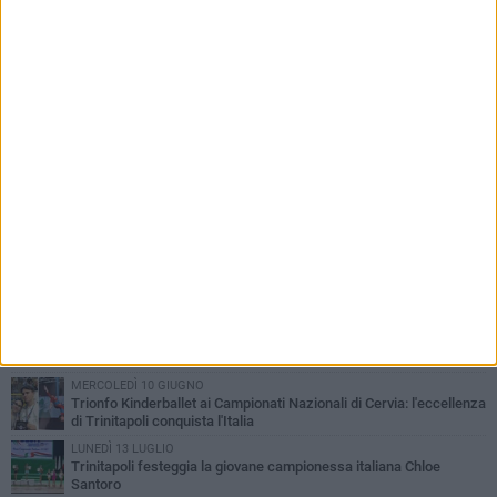
PIÙ LETTI QUESTA SETTIMANA
VENERDÌ 31 LUGLIO
La trinitapolese Carmen Lamonaca si diploma al Teatro dell’Opera
di Roma
MERCOLEDÌ 10 GIUGNO
Trionfo Kinderballet ai Campionati Nazionali di Cervia: l'eccellenza
di Trinitapoli conquista l'Italia
LUNEDÌ 13 LUGLIO
Trinitapoli festeggia la giovane campionessa italiana Chloe
Santoro