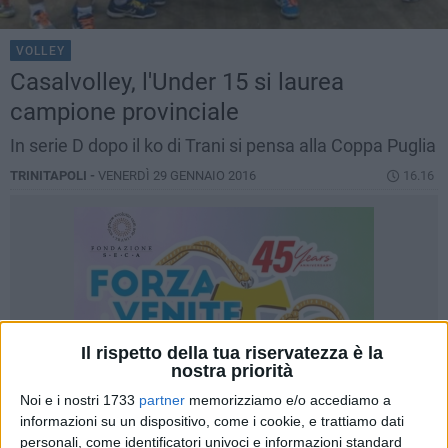
VOLLEY
Casalvolley, l'Under 15 si laurea
campione provinciale
In serie D dopo il ko di Trani si pensa alla Coppa Puglia
TRINITAPOLI -
VENERDÌ 29 GENNAIO 2016
16.16
Il rispetto della tua riservatezza è la
nostra priorità
Noi e i nostri 1733
partner
memorizziamo e/o accediamo a
informazioni su un dispositivo, come i cookie, e trattiamo dati
personali, come identificatori univoci e informazioni standard