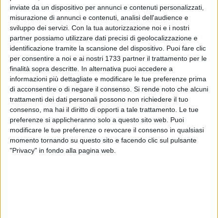
inviate da un dispositivo per annunci e contenuti personalizzati,
misurazione di annunci e contenuti, analisi dell'audience e
97
A cura di
sviluppo dei servizi.
Con la tua autorizzazione noi e i nostri
STEFANO MASSARO
partner possiamo utilizzare dati precisi di geolocalizzazione e
identificazione tramite la scansione del dispositivo. Puoi fare clic
per consentire a noi e ai nostri 1733 partner il trattamento per le
finalità sopra descritte. In alternativa puoi accedere a
La copertina di questa settimana non può che essere tutta
informazioni più dettagliate e modificare le tue preferenze prima
della formazione Under 15 della Aquila Casalvolley: la
di acconsentire o di negare il consenso.
Si rende noto che alcuni
squadra allenata da Angelo Lorusso e dal suo secondo
trattamenti dei dati personali possono non richiedere il tuo
Nicola Matera, ha battuto a domicilio il Lucera ed è entrata
consenso, ma hai il diritto di opporti a tale trattamento. Le tue
nella storia dell'associazione trinitapolese e del volley
preferenze si applicheranno solo a questo sito web. Puoi
pugliese. Con il nono successo su altrettante gare, infatti, i
modificare le tue preferenze o revocare il consenso in qualsiasi
ragazzi della Casalvolley si sono laureati con un turno di
momento tornando su questo sito e facendo clic sul pulsante
"Privacy" in fondo alla pagina web.
anticipo Campioni Provinciali di Foggia. Lo 0 a 3 finale è la
certificazione della crescita del gruppo ed il prossimo match
di giovedì 4 febbraio alle 19 al PalaPertini sarà una
passerella casalinga per i piccolissimi atleti della
Casalvolley. Poi bisognerà preparare l'approdo alle fasi
regionali con gli scontri con il meglio del volley giovanile