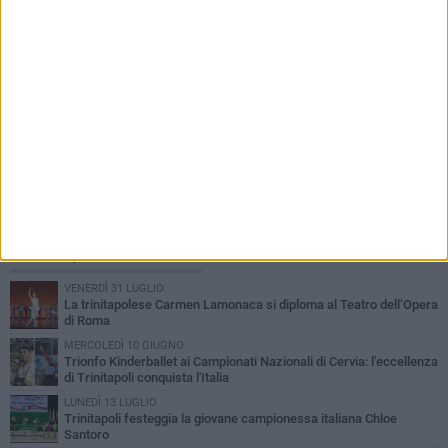
PIÙ LETTI QUESTA SETTIMANA
VENERDÌ 31 LUGLIO
La trinitapolese Carmen Lamonaca si diploma al Teatro dell’Opera
di Roma
MERCOLEDÌ 10 GIUGNO
Trionfo Kinderballet ai Campionati Nazionali di Cervia: l'eccellenza
di Trinitapoli conquista l'Italia
LUNEDÌ 13 LUGLIO
Trinitapoli festeggia la giovane campionessa italiana Chloe
Santoro