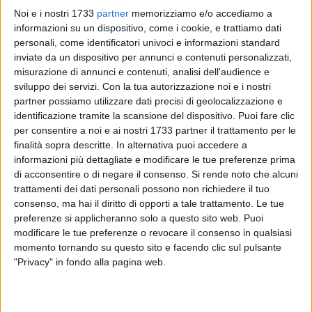
Noi e i nostri 1733
partner
memorizziamo e/o accediamo a
informazioni su un dispositivo, come i cookie, e trattiamo dati
personali, come identificatori univoci e informazioni standard
inviate da un dispositivo per annunci e contenuti personalizzati,
A cura di
misurazione di annunci e contenuti, analisi dell'audience e
MICHELE MININNI
sviluppo dei servizi.
Con la tua autorizzazione noi e i nostri
partner possiamo utilizzare dati precisi di geolocalizzazione e
identificazione tramite la scansione del dispositivo. Puoi fare clic
per consentire a noi e ai nostri 1733 partner il trattamento per le
Dal 31 maggio al 2 giugno, nella splendida cornice del
finalità sopra descritte. In alternativa puoi accedere a
Villaggio Torcito Sport Report di Cannole (Lecce), si sono
informazioni più dettagliate e modificare le tue preferenze prima
svolte le finali regionali FITP FJP della categoria Super
di acconsentire o di negare il consenso.
Si rende noto che alcuni
Green, importante appuntamento dedicato ai giovani talenti
trattamenti dei dati personali possono non richiedere il tuo
del tennis pugliese.
consenso, ma hai il diritto di opporti a tale trattamento. Le tue
preferenze si applicheranno solo a questo sito web. Puoi
A rappresentare la provincia di Barletta-Andria-Trani sono
modificare le tue preferenze o revocare il consenso in qualsiasi
momento tornando su questo sito e facendo clic sul pulsante
stati quattro giovani atleti del Circolo Tennis Trinitapoli e un
"Privacy" in fondo alla pagina web.
atleta del Cocq D'Or di Andria. Per il sodalizio trinitapolese
sono scesi in campo Michele Di Biase (Miki), Francesco
Reggio, Michele Clemente e Michele Di Biase, impegnati sia