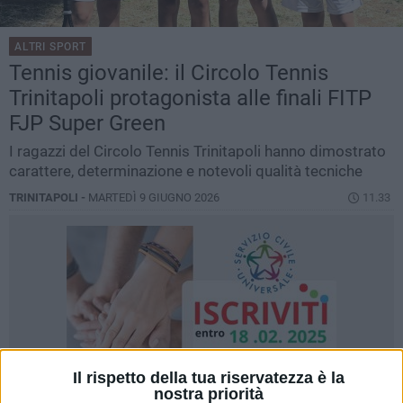
ALTRI SPORT
Tennis giovanile: il Circolo Tennis
Trinitapoli protagonista alle finali FITP
FJP Super Green
I ragazzi del Circolo Tennis Trinitapoli hanno dimostrato
carattere, determinazione e notevoli qualità tecniche
TRINITAPOLI -
MARTEDÌ 9 GIUGNO 2026
11.33
Il rispetto della tua riservatezza è la
nostra priorità