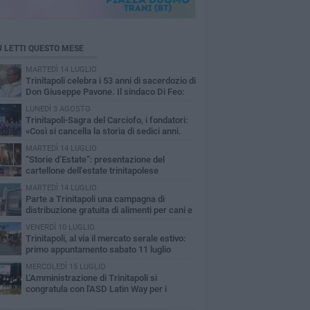
Ù LETTI QUESTO MESE
MARTEDÌ 14 LUGLIO
Trinitapoli celebra i 53 anni di sacerdozio di
Don Giuseppe Pavone. Il sindaco Di Feo:
sempio di fede e dedizione»
LUNEDÌ 3 AGOSTO
Trinitapoli-Sagra del Carciofo, i fondatori:
«Così si cancella la storia di sedici anni.
za il Comitato niente istituzionalizzazione»
MARTEDÌ 14 LUGLIO
“Storie d’Estate”: presentazione del
cartellone dell'estate trinitapolese
MARTEDÌ 14 LUGLIO
Parte a Trinitapoli una campagna di
distribuzione gratuita di alimenti per cani e
ti
VENERDÌ 10 LUGLIO
Trinitapoli, al via il mercato serale estivo:
primo appuntamento sabato 11 luglio
MERCOLEDÌ 15 LUGLIO
L'Amministrazione di Trinitapoli si
congratula con l'ASD Latin Way per i
ultati ai Campionati Italiani FIDESM