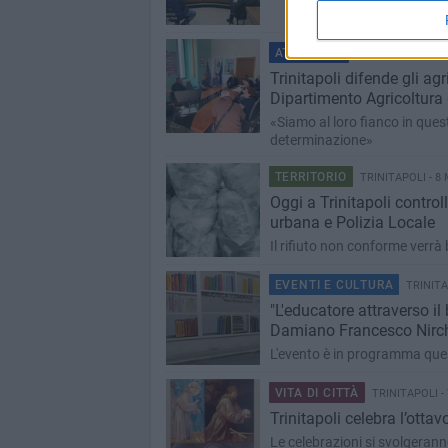
ATTUALITÀ
TRINITAPOLI - 8 
Trinitapoli difende gli agr
Dipartimento Agricoltura 
«Siamo al loro fianco in que
determinazione»
TERRITORIO
TRINITAPOLI - 8
Oggi a Trinitapoli controll
urbana e Polizia Locale
Il rifiuto non conforme verrà 
EVENTI E CULTURA
TRINITA
"L'educatore attraverso il 
Damiano Francesco Nirc
L'evento è in programma ques
VITA DI CITTÀ
TRINITAPOLI -
Trinitapoli celebra l’otta
Le celebrazioni si svolgeran