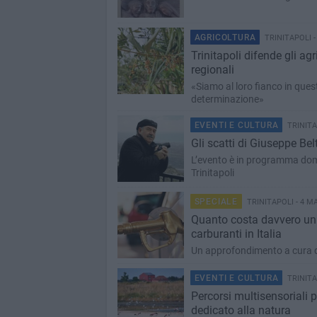
AGRICOLTURA
TRINITAPOLI -
Trinitapoli difende gli ag
regionali
«Siamo al loro fianco in que
determinazione»
EVENTI E CULTURA
TRINITA
Gli scatti di Giuseppe Be
L’evento è in programma doma
Trinitapoli
SPECIALE
TRINITAPOLI - 4 M
Quanto costa davvero un 
carburanti in Italia
Un approfondimento a cura 
EVENTI E CULTURA
TRINITA
Percorsi multisensoriali 
dedicato alla natura