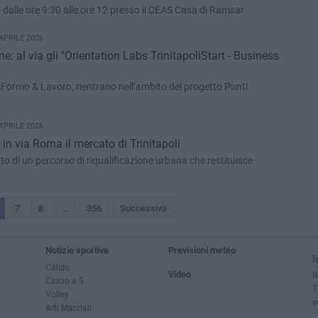
gio dalle ore 9:30 alle ore 12 presso il CEAS Casa di Ramsar
APRILE 2026
: al via gli "Orientation Labs TrinitapoliStart - Business
iFormo & Lavoro, rientrano nell’ambito del progetto Punti
APRILE 2026
 in via Roma il mercato di Trinitapoli
utto di un percorso di riqualificazione urbana che restituisce
7
8
...
356
Successiva
Notizie sportive
Previsioni meteo
I
Calcio
Video
R
Calcio a 5
T
Volley
a
Arti Marziali