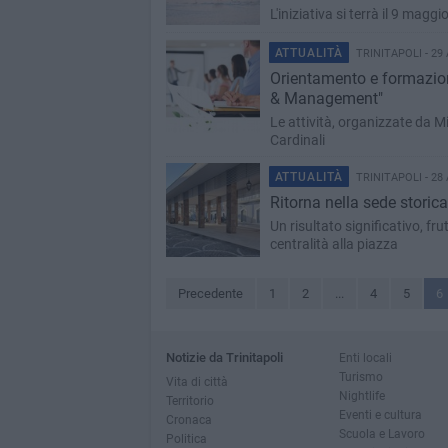
L'iniziativa si terrà il 9 mag
ATTUALITÀ
TRINITAPOLI - 29 
Orientamento e formazione
& Management"
Le attività, organizzate da M
Cardinali
ATTUALITÀ
TRINITAPOLI - 28 
Ritorna nella sede storica
Un risultato significativo, fr
centralità alla piazza
Precedente
1
2
...
4
5
6
Notizie da Trinitapoli
Enti locali
Turismo
Vita di città
Nightlife
Territorio
Eventi e cultura
Cronaca
Scuola e Lavoro
Politica