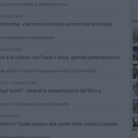
 e la voce tornino a dire la persona»
5 MAGGIO 2026
PI
riscina: «Servono interventi concreti per difendere
»
ra tempestiva e responsabile»
«E
 MAGGIO 2026
uola e la cultura con Paolo Farina: grande partecipazione
Sen
 al libro “L’arte di insegnare ovvero d’essere felici”
POLI - 12 MAGGIO 2026
egli scarti”: venerdì la presentazione del libro a
gat
alle ore 19:30 presso Largo Parlamento
MAGGIO 2026
elettrico? Guida pratica alla scelta della motorizzazione
ris
di Dibenedetto Automotive