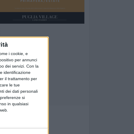
ità
ome i cookie, e
spositivo per annunci
o dei servizi.
Con la
e identificazione
er il trattamento per
icare le tue
ti dei dati personali
 preferenze si
nso in qualsiasi
 web.