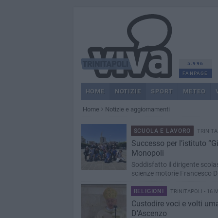
5.996
FANPAGE
HOME
NOTIZIE
SPORT
METEO
Home
Notizie e aggiornamenti
SCUOLA E LAVORO
TRINITA
Successo per l’istituto “G
Monopoli
Soddisfatto il dirigente scol
scienze motorie Francesco D
RELIGIONI
TRINITAPOLI - 16 
Custodire voci e volti um
D’Ascenzo