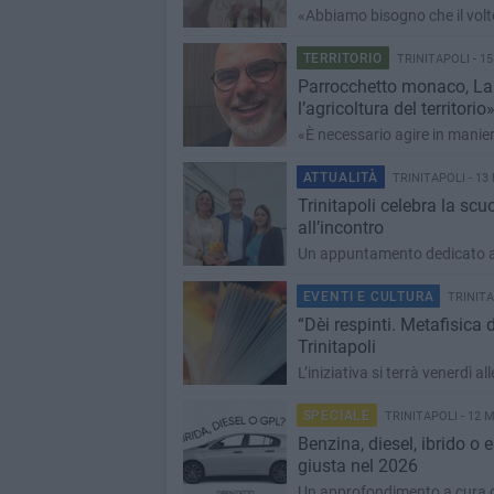
«Abbiamo bisogno che il volto
TERRITORIO
TRINITAPOLI - 1
Parrocchetto monaco, Land
l’agricoltura del territorio
«È necessario agire in manie
ATTUALITÀ
TRINITAPOLI - 13
Trinitapoli celebra la sc
all’incontro
Un appuntamento dedicato alla
EVENTI E CULTURA
TRINITA
“Dèi respinti. Metafisica d
Trinitapoli
L’iniziativa si terrà venerdì 
SPECIALE
TRINITAPOLI - 12 
Benzina, diesel, ibrido o 
giusta nel 2026
Un approfondimento a cura 