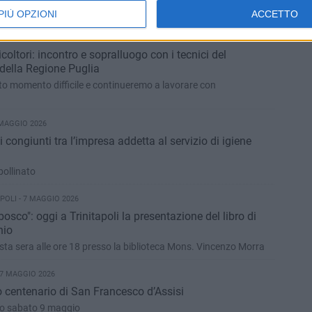
PIÙ OPZIONI
ACCETTO
MAGGIO 2026
icoltori: incontro e sopralluogo con i tecnici del
della Regione Puglia
sto momento difficile e continueremo a lavorare con
 MAGGIO 2026
i congiunti tra l’impresa addetta al servizio di igiene
bollinato
POLI - 7 MAGGIO 2026
bosco": oggi a Trinitapoli la presentazione del libro di
hio
ta sera alle ore 18 presso la biblioteca Mons. Vincenzo Morra
 7 MAGGIO 2026
vo centenario di San Francesco d’Assisi
no sabato 9 maggio