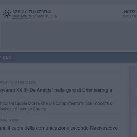
37.5
°C
CIELO SERENO
NOTIZ
35.5°
OGGI MIN
25.5°
MAX
A
DIRETTO
TRINITAPOLI
VIDEO
POLI - 18 MAGGIO 2026
iovanni XXIII - De Amicis” nella gara di Orienteering a
astico Pasquale Morea che si è complimentato con i docenti di
isalvo e Vincenzo Sguera
MAGGIO 2026
ani: il cuore della comunicazione secondo l’Arcivescovo