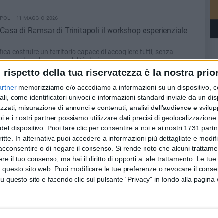
POLI - 11 MAGGIO 2026
 Casa di Ramsar di Trinitapoli il workshop esperienziale
”
fica costruire un territorio capace di accogliere tutti, senza
one e le loro diverse modalità di vivere»
l rispetto della tua riservatezza è la nostra prior
 11 MAGGIO 2026
artner
memorizziamo e/o accediamo a informazioni su un dispositivo, c
bro “L’arte di insegnare ovvero d’essere felici” di Paolo
ali, come identificatori univoci e informazioni standard inviate da un di
zzati, misurazione di annunci e contenuti, analisi dell'audience e svilupp
ù ampio cartellone di iniziative promosse nell’ambito del
i e i nostri partner possiamo utilizzare dati precisi di geolocalizzazione 
del dispositivo. Puoi fare clic per consentire a noi e ai nostri 1731 partn
critte. In alternativa puoi accedere a informazioni più dettagliate e modif
POLI - 9 MAGGIO 2026
acconsentire o di negare il consenso.
Si rende noto che alcuni trattamen
 uomini in bicicletta”: mercoledì la presentazione del
e il tuo consenso, ma hai il diritto di opporti a tale trattamento. Le tue
 questo sito web. Puoi modificare le tue preferenze o revocare il conse
edì 13 maggio presso la biblioteca comunale Mons. Vincenzo Morra
questo sito e facendo clic sul pulsante "Privacy" in fondo alla pagina
MAGGIO 2026
: al via l’estate 2026 a Trinitapoli
ta un segnale concreto di attenzione verso il commercio locale»