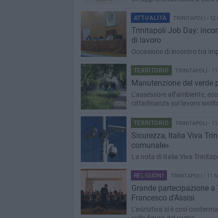
ATTUALITÀ
TRINITAPOLI - 12
Trinitapoli Job Day: incon
di lavoro
Occasione di incontro tra impr
TERRITORIO
TRINITAPOLI - 1
Manutenzione del verde pub
L’assessore all’ambiente, ecol
cittadinanza sul lavoro svolto
TERRITORIO
TRINITAPOLI - 1
Sicurezza, Italia Viva Tri
comunale»
La nota di Italia Viva Trinitap
RELIGIONI
TRINITAPOLI - 11 
Grande partecipazione a T
Francesco d’Assisi
L’iniziativa si è così conferm