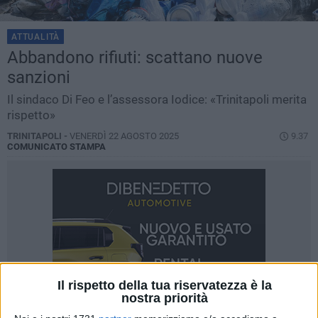
ATTUALITÀ
Abbandono rifiuti: scattano nuove
sanzioni
Il sindaco Di Feo e l’assessora Iodice: «Trinitapoli merita
rispetto»
TRINITAPOLI -
VENERDÌ 22 AGOSTO 2025
9.37
COMUNICATO STAMPA
Il rispetto della tua riservatezza è la
nostra priorità