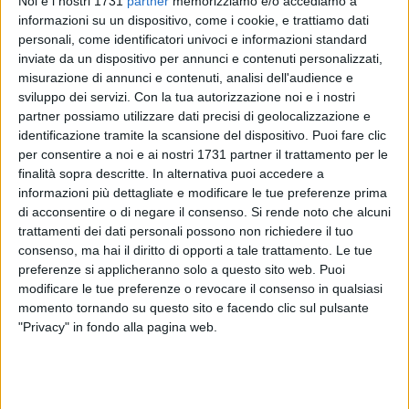
Noi e i nostri 1731
partner
memorizziamo e/o accediamo a
informazioni su un dispositivo, come i cookie, e trattiamo dati
personali, come identificatori univoci e informazioni standard
inviate da un dispositivo per annunci e contenuti personalizzati,
misurazione di annunci e contenuti, analisi dell'audience e
sviluppo dei servizi.
Con la tua autorizzazione noi e i nostri
partner possiamo utilizzare dati precisi di geolocalizzazione e
identificazione tramite la scansione del dispositivo. Puoi fare clic
Stretta decisa contro l'abbandono indiscriminato dei rifiuti. Il
per consentire a noi e ai nostri 1731 partner il trattamento per le
Decreto Legge n. 116 dell'8 agosto 2025, pubblicato in
finalità sopra descritte. In alternativa puoi accedere a
Gazzetta Ufficiale n. 183 e già in vigore, introduce modifiche
informazioni più dettagliate e modificare le tue preferenze prima
sostanziali al Codice della Strada, al Codice Penale e al
di acconsentire o di negare il consenso.
Si rende noto che alcuni
trattamenti dei dati personali possono non richiedere il tuo
Testo Unico Ambientale (D.Lgs. 152/2006), inasprendo le
consenso, ma hai il diritto di opporti a tale trattamento. Le tue
sanzioni per chi deturpa il territorio con comportamenti
preferenze si applicheranno solo a questo sito web. Puoi
incivili.
modificare le tue preferenze o revocare il consenso in qualsiasi
momento tornando su questo sito e facendo clic sul pulsante
Le nuove disposizioni prevedono:
"Privacy" in fondo alla pagina web.
Sanzioni da 3.000 a 6.000 euro per i privati, fino a
18.000 euro in caso di aggravanti.
Per attività professionali, multe da 6.000 a 9.000 euro,