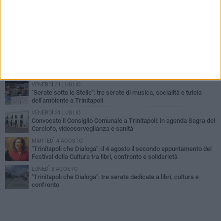
PIÙ LETTI QUESTA SETTIMANA
LUNEDÌ 3 AGOSTO
Trinitapoli-Sagra del Carciofo, i fondatori: «Così si cancella la
storia di sedici anni. Senza il Comitato niente
istituzionalizzazione»
MARTEDÌ 4 AGOSTO
Al via la Colonia Marina del Comune di Trinitapoli: dieci giorni di
mare, inclusione e socialità per i più piccoli
VENERDÌ 31 LUGLIO
"Serate sotto le Stelle": tre serate di musica, socialità e tutela
dell'ambiente a Trinitapoli
VENERDÌ 31 LUGLIO
Convocato il Consiglio Comunale a Trinitapoli: in agenda Sagra del
Carciofo, videosorveglianza e sanità
MARTEDÌ 4 AGOSTO
"Trinitapoli che Dialoga": il 4 agosto il secondo appuntamento del
Festival della Cultura tra libri, confronto e solidarietà
LUNEDÌ 3 AGOSTO
"Trinitapoli che Dialoga": tre serate dedicate a libri, cultura e
confronto