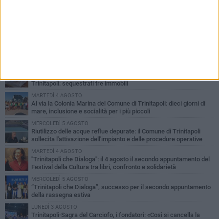
PIÙ LETTI QUESTA SETTIMANA
GIOVEDÌ 6 AGOSTO
Confiscati beni a pregiudicato condannato per traffico di droga a
Trinitapoli: sequestrati tre immobili
MARTEDÌ 4 AGOSTO
Al via la Colonia Marina del Comune di Trinitapoli: dieci giorni di
mare, inclusione e socialità per i più piccoli
MERCOLEDÌ 5 AGOSTO
Riutilizzo delle acque reflue depurate: il Comune di Trinitapoli
sollecita l'attivazione dell'impianto e delle procedure operative
MARTEDÌ 4 AGOSTO
"Trinitapoli che Dialoga": il 4 agosto il secondo appuntamento del
Festival della Cultura tra libri, confronto e solidarietà
MERCOLEDÌ 5 AGOSTO
“Trinitapoli che Dialoga”, successo per il secondo appuntamento
della rassegna estiva
LUNEDÌ 3 AGOSTO
Trinitapoli-Sagra del Carciofo, i fondatori: «Così si cancella la