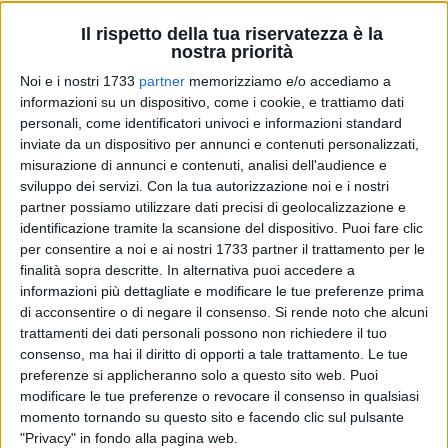
Il rispetto della tua riservatezza è la
nostra priorità
8
Noi e i nostri 1733
partner
memorizziamo e/o accediamo a
informazioni su un dispositivo, come i cookie, e trattiamo dati
personali, come identificatori univoci e informazioni standard
inviate da un dispositivo per annunci e contenuti personalizzati,
L'unità operativa di oncologia dell'ospedale "Dimiccoli" di
misurazione di annunci e contenuti, analisi dell'audience e
Barletta, diretta dal dottor Gennaro Gadaleta-Caldarola, pone
sviluppo dei servizi.
Con la tua autorizzazione noi e i nostri
particolare attenzione alle terapie innovative - in linea con gli
partner possiamo utilizzare dati precisi di geolocalizzazione e
standard nazionali ed internazionali - confermandosi un
identificazione tramite la scansione del dispositivo. Puoi fare clic
reparto all'avanguardia nel trattamento dei tumori. Nel 2022
per consentire a noi e ai nostri 1733 partner il trattamento per le
sono state erogate quasi 4mila prestazioni ambulatoriali,
finalità sopra descritte. In alternativa puoi accedere a
oltre a 5mila accessi di day service e 500 ricoveri ospedalieri.
informazioni più dettagliate e modificare le tue preferenze prima
di acconsentire o di negare il consenso.
Si rende noto che alcuni
trattamenti dei dati personali possono non richiedere il tuo
«L'immunoterapia consiste nel potenziare l'azione del
consenso, ma hai il diritto di opporti a tale trattamento. Le tue
sistema immunitario contro le cellule tumorali attraverso la
preferenze si applicheranno solo a questo sito web. Puoi
rimozione di un freno che blocca tale azione» ha spiegato
modificare le tue preferenze o revocare il consenso in qualsiasi
Gadaleta
. «Infatti, l'unione tra il recettore PD-1 (Programmed
momento tornando su questo sito e facendo clic sul pulsante
death-1 o morte cellulare programmata-1) presente sul
"Privacy" in fondo alla pagina web.