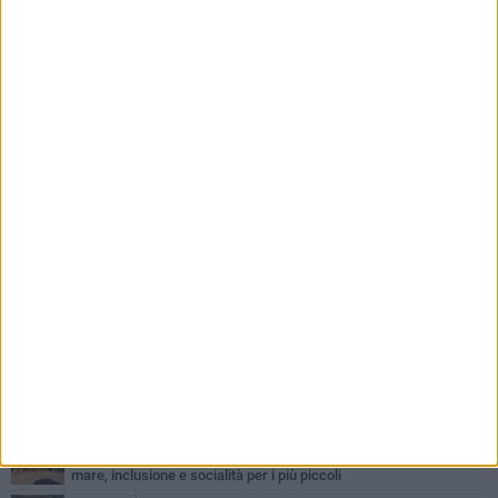
PIÙ LETTI QUESTA SETTIMANA
GIOVEDÌ 6 AGOSTO
Confiscati beni a pregiudicato condannato per traffico di droga a
Trinitapoli: sequestrati tre immobili
LUNEDÌ 3 AGOSTO
Trinitapoli-Sagra del Carciofo, i fondatori: «Così si cancella la
storia di sedici anni. Senza il Comitato niente
istituzionalizzazione»
MARTEDÌ 4 AGOSTO
Al via la Colonia Marina del Comune di Trinitapoli: dieci giorni di
mare, inclusione e socialità per i più piccoli