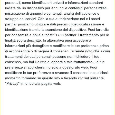
personali, come identificatori univoci e informazioni standard
inviate da un dispositivo per annunci e contenuti personalizzati,
misurazione di annunci e contenuti, analisi dell'audience e
sviluppo dei servizi.
Con la tua autorizzazione noi e i nostri
4
partner possiamo utilizzare dati precisi di geolocalizzazione e
identificazione tramite la scansione del dispositivo. Puoi fare clic
per consentire a noi e ai nostri 1733 partner il trattamento per le
finalità sopra descritte. In alternativa puoi accedere a
Presieduta dal Prefetto Clara Minerva, si è tenuta ieri mattina
informazioni più dettagliate e modificare le tue preferenze prima
a Trinitapoli, presso la sede municipale, una riunione tecnica
di acconsentire o di negare il consenso.
Si rende noto che alcuni
di coordinamento delle Forze dell'Ordine alla presenza del
trattamenti dei dati personali possono non richiedere il tuo
Sindaco avv. Francesco Di Feo e dei vertici provinciali delle
consenso, ma hai il diritto di opporti a tale trattamento. Le tue
Forze di polizia.
preferenze si applicheranno solo a questo sito web. Puoi
modificare le tue preferenze o revocare il consenso in qualsiasi
Nel corso dell'incontro è stata esaminata la situazione della
momento tornando su questo sito e facendo clic sul pulsante
"Privacy" in fondo alla pagina web.
sicurezza pubblica anche alla luce del recente episodio di
danneggiamento che ha riguardato l'abitazione rurale del
Sindaco. A tale riguardo, il Prefetto ha espresso, anche a
nome dei rappresentanti delle Forze dell'ordine, vicinanza e
solidarietà al Primo Cittadino, condannando ogni azione