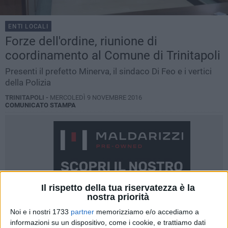
ENTI LOCALI
Forze dell'ordine, riunione di
coordinamento al Comune di Trinitapoli
Presenti il prefetto Minerva, il sindaco Di Feo e i vertici
della Polizia
TRINITAPOLI -
MERCOLEDÌ 9 NOVEMBRE 2016
COMUNICATO STAMPA
Il rispetto della tua riservatezza è la
nostra priorità
Noi e i nostri 1733
partner
memorizziamo e/o accediamo a
informazioni su un dispositivo, come i cookie, e trattiamo dati