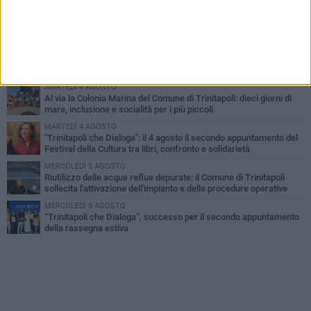
GIOVEDÌ 6 AGOSTO
Confiscati beni a pregiudicato condannato per traffico di droga a
Trinitapoli: sequestrati tre immobili
LUNEDÌ 3 AGOSTO
Trinitapoli-Sagra del Carciofo, i fondatori: «Così si cancella la
storia di sedici anni. Senza il Comitato niente
istituzionalizzazione»
MARTEDÌ 4 AGOSTO
Al via la Colonia Marina del Comune di Trinitapoli: dieci giorni di
mare, inclusione e socialità per i più piccoli
MARTEDÌ 4 AGOSTO
"Trinitapoli che Dialoga": il 4 agosto il secondo appuntamento del
Festival della Cultura tra libri, confronto e solidarietà
MERCOLEDÌ 5 AGOSTO
Riutilizzo delle acque reflue depurate: il Comune di Trinitapoli
sollecita l'attivazione dell'impianto e delle procedure operative
MERCOLEDÌ 5 AGOSTO
“Trinitapoli che Dialoga”, successo per il secondo appuntamento
della rassegna estiva