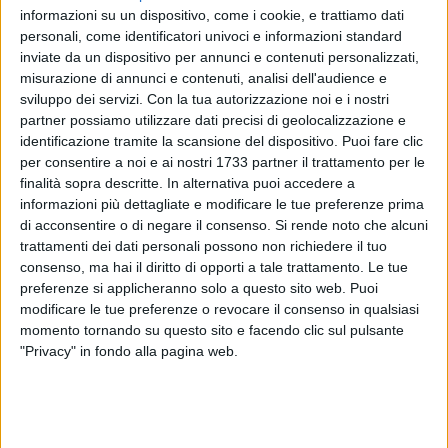
informazioni su un dispositivo, come i cookie, e trattiamo dati
personali, come identificatori univoci e informazioni standard
inviate da un dispositivo per annunci e contenuti personalizzati,
misurazione di annunci e contenuti, analisi dell'audience e
sviluppo dei servizi.
Con la tua autorizzazione noi e i nostri
partner possiamo utilizzare dati precisi di geolocalizzazione e
identificazione tramite la scansione del dispositivo. Puoi fare clic
Con 32 voti favorevoli e 9 astensioni il Consiglio regionale
per consentire a noi e ai nostri 1733 partner il trattamento per le
ha approvato la proposta di legge (primo firmatario Fabiano
finalità sopra descritte. In alternativa puoi accedere a
Amati), con la quale si istituisce la Sezione regionale di
informazioni più dettagliate e modificare le tue preferenze prima
vigilanza. Si tratta di un organismo la cui nascita è già
di acconsentire o di negare il consenso.
Si rende noto che alcuni
trattamenti dei dati personali possono non richiedere il tuo
contenuta implicitamente nella Riforma del sistema di
consenso, ma hai il diritto di opporti a tale trattamento. Le tue
governo regionale e territoriale per quello che concerne
preferenze si applicheranno solo a questo sito web. Puoi
l'attribuzione delle funzioni di polizia provinciale con la
modificare le tue preferenze o revocare il consenso in qualsiasi
collocazione del relativo personale. Le funzioni di questa
momento tornando su questo sito e facendo clic sul pulsante
sezione regionale sono essenzialmente ambientali. A questa
"Privacy" in fondo alla pagina web.
si aggiunge però la vigilanza nelle sedi istituzionali della
Regione con relativo transito organizzativo presso le Sezioni
del personale attualmente in servizio, senza che questo
comporti costi aggiuntivi. Tutto per unificare sotto un'unica