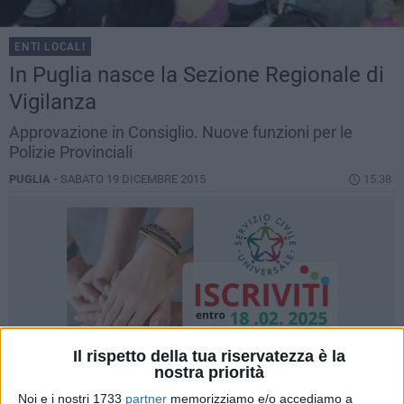
ENTI LOCALI
In Puglia nasce la Sezione Regionale di
Vigilanza
Approvazione in Consiglio. Nuove funzioni per le
Polizie Provinciali
PUGLIA -
SABATO 19 DICEMBRE 2015
15.38
Il rispetto della tua riservatezza è la
nostra priorità
Noi e i nostri 1733
partner
memorizziamo e/o accediamo a