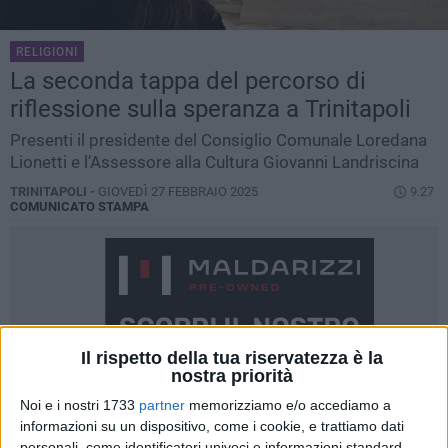
RELIGIONI
La seconda tappa del percorso di
riflessione sulla speranza a Trinitapoli
Presenti il presidente del Consiglio Comunale Loredana
Lionetti e l’Assessore alla Cultura Giovanni Landriscina
TRINITAPOLI -
GIOVEDÌ 27 FEBBRAIO 2025
9.27
COMUNICATO STAMPA
Il rispetto della tua riservatezza è la
nostra priorità
Noi e i nostri 1733
partner
memorizziamo e/o accediamo a
informazioni su un dispositivo, come i cookie, e trattiamo dati
personali, come identificatori univoci e informazioni standard