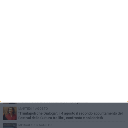
PIÙ LETTI QUESTA SETTIMANA
GIOVEDÌ 6 AGOSTO
Confiscati beni a pregiudicato condannato per traffico di droga a
Trinitapoli: sequestrati tre immobili
LUNEDÌ 3 AGOSTO
Trinitapoli-Sagra del Carciofo, i fondatori: «Così si cancella la
storia di sedici anni. Senza il Comitato niente
istituzionalizzazione»
MARTEDÌ 4 AGOSTO
Al via la Colonia Marina del Comune di Trinitapoli: dieci giorni di
mare, inclusione e socialità per i più piccoli
MARTEDÌ 4 AGOSTO
"Trinitapoli che Dialoga": il 4 agosto il secondo appuntamento del
Festival della Cultura tra libri, confronto e solidarietà
MERCOLEDÌ 5 AGOSTO