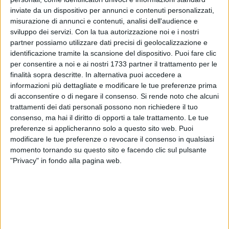
inviate da un dispositivo per annunci e contenuti personalizzati,
misurazione di annunci e contenuti, analisi dell'audience e
sviluppo dei servizi.
Con la tua autorizzazione noi e i nostri
partner possiamo utilizzare dati precisi di geolocalizzazione e
6
identificazione tramite la scansione del dispositivo. Puoi fare clic
per consentire a noi e ai nostri 1733 partner il trattamento per le
finalità sopra descritte. In alternativa puoi accedere a
Grande successo di pubblico per la seconda tappa del
informazioni più dettagliate e modificare le tue preferenze prima
percorso di riflessione sulla Speranza della Comunità
di acconsentire o di negare il consenso.
Si rende noto che alcuni
parrocchiale di Cristo Lavoratore a Trinitapoli. In ascolto di
trattamenti dei dati personali possono non richiedere il tuo
consenso, ma hai il diritto di opporti a tale trattamento. Le tue
Padre Ermes Ronchi Sacerdote dell'ordine dei Servi di Maria,
preferenze si applicheranno solo a questo sito web. Puoi
è un volto noto al grande pubblico. Per molti anni ha
modificare le tue preferenze o revocare il consenso in qualsiasi
condotto il commento al Vangelo della domenica nella
momento tornando su questo sito e facendo clic sul pulsante
trasmissione "A Sua immagine" su Raiuno. Su Avvenire cura
"Privacy" in fondo alla pagina web.
una rubrica di commento al Vangelo ogni giovedì. Nel marzo
2016, dopo una telefonata inaspettata di papa Francesco,
ha guidato gli esercizi spirituali di Quaresima per la Curia
romana.