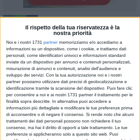
7
Il rispetto della tua riservatezza è la
nostra priorità
Noi e i nostri 1731
partner
memorizziamo e/o accediamo a
Una liberalizzazione di orari e di aperture pensata ed attuata
informazioni su un dispositivo, come i cookie, e trattiamo dati
unicamente per "salvare" la grande distribuzione organizzata
personali, come identificatori univoci e informazioni standard
e gli ipermercati, nella compiacenza silenziosa dei
inviate da un dispositivo per annunci e contenuti personalizzati,
polisindacati che oggi, tardivamente e solo strumentalmente,
misurazione di annunci e contenuti, analisi dell'audience e
sviluppo dei servizi.
Con la tua autorizzazione noi e i nostri
si mettono dalla parte del piccolo commercio, dei lavoratori
partner possiamo utilizzare dati precisi di geolocalizzazione e
per la tutela del riposo, ha avuto anche la sua influenza sui
identificazione tramite la scansione del dispositivo. Puoi fare clic
mercati, coinvolgendo addirittura giornate fondamentali per
per consentire a noi e ai nostri 1731 partner il trattamento per le
la salvaguardia della dignità quali, ad esempio, il giorno di
finalità sopra descritte. In alternativa puoi accedere a
Natale.
informazioni più dettagliate e modificare le tue preferenze prima
Fino ad ora UNIMPRESA BAT è sempre stata in prima linea,
di acconsentire o di negare il consenso.
Si rende noto che alcuni
spesso anche da sola, a tutela e difesa di questo diritto. Le
trattamenti dei dati personali possono non richiedere il tuo
consenso, ma hai il diritto di opporti a tale trattamento. Le tue
cronache degli ultimi decenni parlano di questo e delle
preferenze si applicheranno solo a questo sito web. Puoi
azioni concrete, mai subdole.