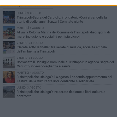
PIÙ LETTI QUESTA SETTIMANA
LUNEDÌ 3 AGOSTO
Trinitapoli-Sagra del Carciofo, i fondatori: «Così si cancella la
storia di sedici anni. Senza il Comitato niente
istituzionalizzazione»
MARTEDÌ 4 AGOSTO
Al via la Colonia Marina del Comune di Trinitapoli: dieci giorni di
mare, inclusione e socialità per i più piccoli
VENERDÌ 31 LUGLIO
"Serate sotto le Stelle": tre serate di musica, socialità e tutela
dell'ambiente a Trinitapoli
VENERDÌ 31 LUGLIO
Convocato il Consiglio Comunale a Trinitapoli: in agenda Sagra del
Carciofo, videosorveglianza e sanità
MARTEDÌ 4 AGOSTO
"Trinitapoli che Dialoga": il 4 agosto il secondo appuntamento del
Festival della Cultura tra libri, confronto e solidarietà
LUNEDÌ 3 AGOSTO
"Trinitapoli che Dialoga": tre serate dedicate a libri, cultura e
confronto