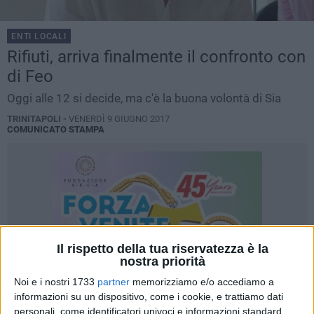
ENTI LOCALI
Rifiuti, arriva finalmente il confronto con
di Feo
Oggi alle 12 si decide, ma c'è la buona volontà di Sia
TRINITAPOLI -
VENERDÌ 9 GIUGNO 2017
COMUNICATO STAMPA
Il rispetto della tua riservatezza è la
nostra priorità
Noi e i nostri 1733
partner
memorizziamo e/o accediamo a
informazioni su un dispositivo, come i cookie, e trattiamo dati
personali, come identificatori univoci e informazioni standard