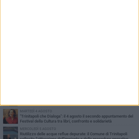
PIÙ LETTI QUESTA SETTIMANA
GIOVEDÌ 6 AGOSTO
Confiscati beni a pregiudicato condannato per traffico di droga a
Trinitapoli: sequestrati tre immobili
LUNEDÌ 3 AGOSTO
Trinitapoli-Sagra del Carciofo, i fondatori: «Così si cancella la
storia di sedici anni. Senza il Comitato niente
istituzionalizzazione»
MARTEDÌ 4 AGOSTO
Al via la Colonia Marina del Comune di Trinitapoli: dieci giorni di
mare, inclusione e socialità per i più piccoli
MARTEDÌ 4 AGOSTO
"Trinitapoli che Dialoga": il 4 agosto il secondo appuntamento del
Festival della Cultura tra libri, confronto e solidarietà
MERCOLEDÌ 5 AGOSTO
Riutilizzo delle acque reflue depurate: il Comune di Trinitapoli
sollecita l'attivazione dell'impianto e delle procedure operative