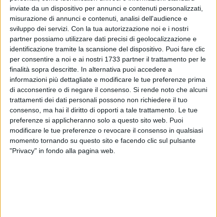
inviate da un dispositivo per annunci e contenuti personalizzati,
misurazione di annunci e contenuti, analisi dell'audience e
sviluppo dei servizi.
Con la tua autorizzazione noi e i nostri
23
partner possiamo utilizzare dati precisi di geolocalizzazione e
identificazione tramite la scansione del dispositivo. Puoi fare clic
per consentire a noi e ai nostri 1733 partner il trattamento per le
«Siamo lieti che il confronto che si svolgerà questa mattina
finalità sopra descritte. In alternativa puoi accedere a
si svolgerà dopo che la Sia Srl avrà ripreso la raccolta nei 9
informazioni più dettagliate e modificare le tue preferenze prima
di acconsentire o di negare il consenso.
Si rende noto che alcuni
Comuni serviti». Il sindaco di Trinitapoli, Francesco di Feo,
trattamenti dei dati personali possono non richiedere il tuo
che lo aveva auspicato ieri, saluta di buon grado il vertice
consenso, ma hai il diritto di opporti a tale trattamento. Le tue
organizzato domani nell'aula consiliare del Comune di
preferenze si applicheranno solo a questo sito web. Puoi
Cerignola alle 12, alla presenza degli organi dirigenti del
modificare le tue preferenze o revocare il consenso in qualsiasi
Consorzio Fg 4, della Srl di Forcone Cafiero e delle sigle
momento tornando su questo sito e facendo clic sul pulsante
sindacali.
"Privacy" in fondo alla pagina web.
Nella missiva di convocazione inviata dal presidente del
Consorzio, il sindaco di Cerignola Franco Metta, si fa notare
come "a dimostrazione della buona volontà" di dirimere le
contese alla base dell'agitazione dei dipendenti Sia in queste