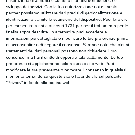
misurazione di annunci e contenuti, analisi dell'audience e
sviluppo dei servizi.
Con la tua autorizzazione noi e i nostri
partner possiamo utilizzare dati precisi di geolocalizzazione e
identificazione tramite la scansione del dispositivo. Puoi fare clic
SOCIAL VIDEO
5 MINUTI
SOCIAL VIDEO
3 MINUTI
per consentire a noi e ai nostri 1731 partner il trattamento per le
"Storie d'estate": presentato il
60ª Giornata Diocesana del
calendario dell'estate di
Ministrante
finalità sopra descritte. In alternativa puoi accedere a
Trinitapoli
informazioni più dettagliate e modificare le tue preferenze prima
di acconsentire o di negare il consenso.
Si rende noto che alcuni
trattamenti dei dati personali possono non richiedere il tuo
consenso, ma hai il diritto di opporti a tale trattamento. Le tue
preferenze si applicheranno solo a questo sito web. Puoi
modificare le tue preferenze o revocare il consenso in qualsiasi
momento tornando su questo sito e facendo clic sul pulsante
"Privacy" in fondo alla pagina web.
SOCIAL VIDEO
2 MINUTI
SOCIAL VIDEO
2 MINUTI
1° Trinity Treffen Moto Raduno
Il sindaco Francesco di Feo
2026 a Trinitapoli
replica alle osservazioni della
Commissione Antimafia