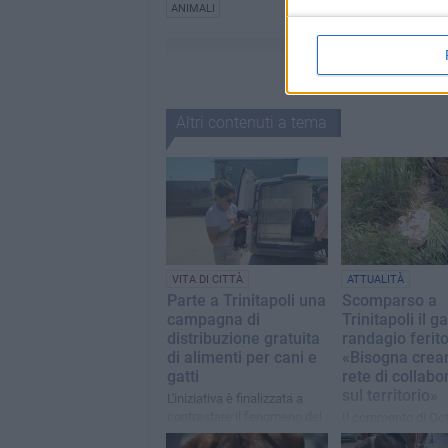
ANIMALI
Altri contenuti a tema
VITA DI CITTÀ
ATTUALITÀ
Parte a Trinitapoli una
Scomparso a
campagna di
Trinitapoli il g
distribuzione gratuita
randagio ferito
di alimenti per cani e
«Bisogna crea
gatti
rete di collab
sul territorio»
L'iniziativa è finalizzata a
contrastare il fenomeno del
Il commento di Oc
randagismo
Bochie, presidente