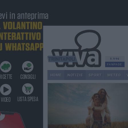
5.996
FANPAGE
HOME
NOTIZIE
SPORT
METEO