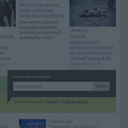
Leidaa di
Botti di Capodanno,
ia
pratica dannosa:
resta alta l'attenzione
Si prevedono i consueti
scoppi alla mezzanotte,
ATTUALITÀ
pericolosi per l'uomo e gli
io Brad
"Non mi
animali (oltre che per
abbandonare",
l'ambiente)
te a
sempre più numerosi
sua
gli animali domestici
 cuore
“mollati” prima della
partenza per le
a in
vacanze
 è stato
e
Sono 130mila cani e gatti
Iscriviti alla Newsletter
tari
lasciati per strada lo scorso
anno, e la Puglia è fra le
Iscriviti
prime in classifica
Iscrivendoti accetti i
termini
e la
privacy policy
5 AGOSTO 2026
icato
“Trinitapoli che Dialoga”,