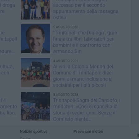
i droga
successo per il secondo
tre
appuntamento della rassegna
estiva
5 AGOSTO 2026
lue
"Trinitapoli che Dialoga", gran
nitapoli
finale tra libri: laboratori per
bambini e il confronto con
cedure
Armando Siri
4 AGOSTO 2026
ultura,
Al via la Colonia Marina del
i con
Comune di Trinitapoli: dieci
giorni di mare, inclusione e
socialità per i più piccoli
3 AGOSTO 2026
l 4
Trinitapoli-Sagra del Carciofo, i
ntamento
fondatori: «Così si cancella la
ra libri,
storia di sedici anni. Senza il
Comitato niente
istituzionalizzazione»
Notizie sportive
Previsioni meteo
I
Calcio