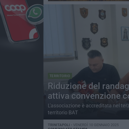
TERRITORIO
Riduzione del randagis
attiva convenzione co
L'associazione è accreditata nel terz
territorio BAT
TRINITAPOLI -
VENERDÌ 10 GENNAIO 2025