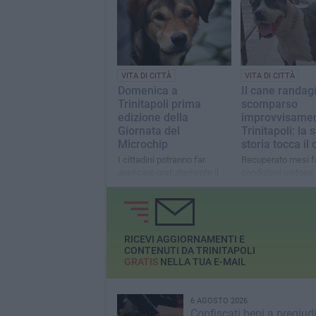
dell’associazione 
Margherita di Savo
VITA DI CITTÀ
VITA DI CITTÀ
Domenica a
Il cane randag
Trinitapoli prima
scomparso
edizione della
improvvisamen
Giornata del
Trinitapoli: la 
Microchip
storia tocca il
I cittadini potranno far
Recuperato mesi f
applicare gratuitamente il
condizioni pietose,
microchip ai loro amici a
curato con amore 
quattro zampe
dedizione dai volon
RICEVI AGGIORNAMENTI E
CONTENUTI DA TRINITAPOLI
GRATIS
NELLA TUA E-MAIL
6 AGOSTO 2026
Confiscati beni a pregiud