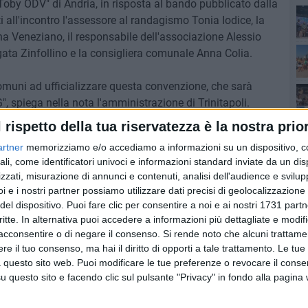
i Toby ODV" di Andria, in risposta al bando pubblicato dalla
all'incontro l'assessore al randagismo Tonia Iodice, la
a Veneziano, il responsabile dell'associazione Alessio
Sen
Agata Zinfollino e la consigliera comunale Anna Colia.
soc
Comuni ad ufficializzare questa convenzione, che sarà
, spiega nella nota l'amministrazione di Trinitapoli.
ditata nel terzo settore e attiva nel recupero dei cani
Tri
l rispetto della tua riservatezza è la nostra prior
ttere in campo tutte le misure necessarie per contrastare il
artner
memorizziamo e/o accediamo a informazioni su un dispositivo, c
animali in difficoltà e promuovendo campagne di
ali, come identificatori univoci e informazioni standard inviate da un di
vid
zzati, misurazione di annunci e contenuti, analisi dell'audience e svilupp
i e i nostri partner possiamo utilizzare dati precisi di geolocalizzazione 
tati recuperati cinque cuccioli in via della Transumanza e
Cul
del dispositivo. Puoi fare clic per consentire a noi e ai nostri 1731 partn
alvati. Purtroppo, abbiamo anche trovato la carcassa di un
critte. In alternativa puoi accedere a informazioni più dettagliate e modif
 caso già attivati.
acconsentire o di negare il consenso.
Si rende noto che alcuni trattamen
e il tuo consenso, ma hai il diritto di opporti a tale trattamento. Le tue
 questo sito web. Puoi modificare le tue preferenze o revocare il conse
o reso possibile questa collaborazione! Insieme,
questo sito e facendo clic sul pulsante "Privacy" in fondo alla pagina
 e della nostra comunità!".