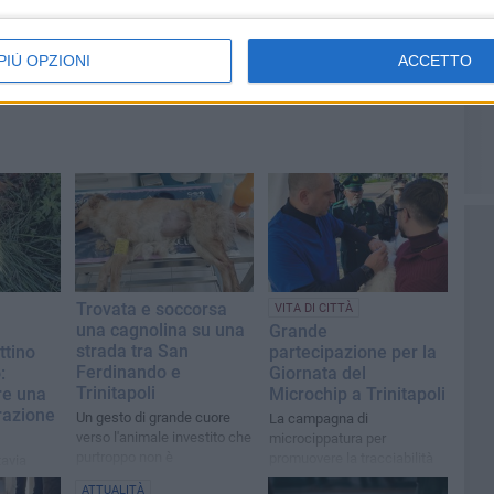
PIÙ OPZIONI
ACCETTO
Trovata e soccorsa
VITA DI CITTÀ
una cagnolina su una
Grande
strada tra San
attino
partecipazione per la
Ferdinando e
:
Giornata del
Trinitapoli
re una
Microchip a Trinitapoli
orazione
Un gesto di grande cuore
La campagna di
verso l'animale investito che
microcippatura per
purtroppo non è
promuovere la tracciabilità
tavia
sopravvissuto
degli animali domestici
ATTUALITÀ