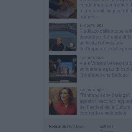
condannato per traffico d
a Trinitapoli: sequestrati 
immobili
5 AGOSTO 2026
Riutilizzo delle acque ref
depurate: il Comune di Tri
sollecita l'attivazione
dell'impianto e delle pro
operative
4 AGOSTO 2026
Viale Vittorio Veneto tra c
solidarietà e grandi ospit
"Trinitapoli che Dialoga"
4 AGOSTO 2026
"Trinitapoli che Dialoga": i
agosto il secondo appu
del Festival della Cultura t
confronto e solidarietà
Notizie da Trinitapoli
Enti locali
Turismo