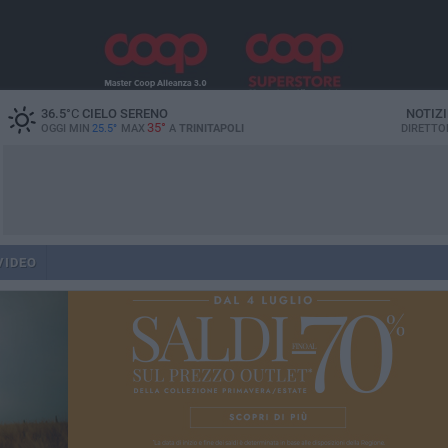
36.5
°C
CIELO SERENO
NOTIZ
35°
OGGI MIN
25.5°
MAX
A
TRINITAPOLI
DIRETTO
VIDEO